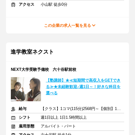
アクセス
小山駅 徒歩0分
この企業の求人一覧を見る
進学教室ネクスト
NEXT大学受験予備校 六十谷駅前校
【塾講師】★≪短期間で高収入をGETでき
る≫★未経験歓迎♪週1日～！好きな科目を
選べる
給与
【クラス】1コマ(115分)2568円～【個別】1コマ(80分)1740円～
シフト
週1日以上 1日1.5時間以上
雇用形態
アルバイト・パート
アクセス
六十谷駅 徒歩1分