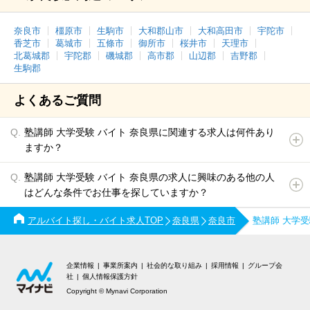
奈良市
橿原市
生駒市
大和郡山市
大和高田市
宇陀市
香芝市
葛城市
五條市
御所市
桜井市
天理市
北葛城郡
宇陀郡
磯城郡
高市郡
山辺郡
吉野郡
生駒郡
よくあるご質問
塾講師 大学受験 バイト 奈良県に関連する求人は何件あり
ますか？
塾講師 大学受験 バイト 奈良県の求人に興味のある他の人
はどんな条件でお仕事を探していますか？
アルバイト探し・バイト求人TOP
奈良県
奈良市
塾講師 大学
企業情報
事業所案内
社会的な取り組み
採用情報
グループ会
社
個人情報保護方針
Copyright © Mynavi Corporation