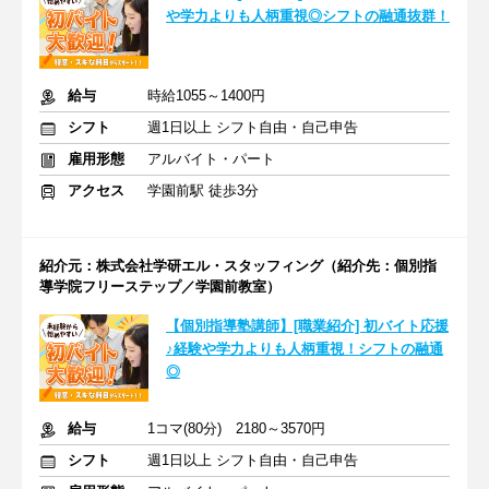
や学力よりも人柄重視◎シフトの融通抜群！
給与
時給1055～1400円
シフト
週1日以上 シフト自由・自己申告
雇用形態
アルバイト・パート
アクセス
学園前駅 徒歩3分
紹介元：株式会社学研エル・スタッフィング（紹介先：個別指
導学院フリーステップ／学園前教室）
【個別指導塾講師】[職業紹介] 初バイト応援
♪経験や学力よりも人柄重視！シフトの融通
◎
給与
1コマ(80分) 2180～3570円
シフト
週1日以上 シフト自由・自己申告