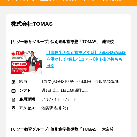
株式会社TOMAS
[リソー教育グループ] 個別進学指導塾「TOMAS」 池袋校
【高校生の個別指導／文系】大学受験の経験
を活かして♪週1／1コマ～OK！掛け持ちも
可◎
給与
1コマ(90分)2400円～4800円 ※時給換算1600円～3200円
シフト
週1日以上 1日1.5時間以上
雇用形態
アルバイト・パート
アクセス
池袋駅 徒歩2分
[リソー教育グループ] 個別進学指導塾「TOMAS」 大宮校