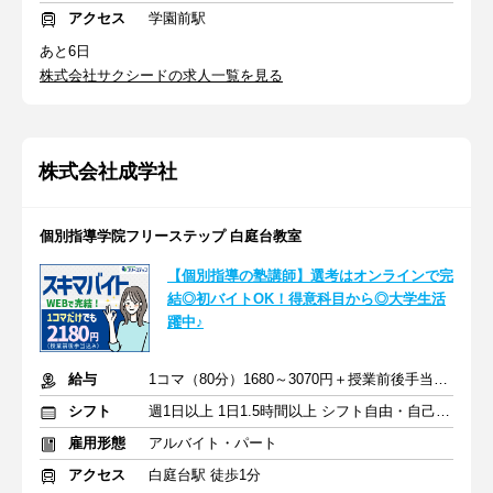
アクセス
学園前駅
あと6日
株式会社サクシードの求人一覧を見る
株式会社成学社
個別指導学院フリーステップ 白庭台教室
【個別指導の塾講師】選考はオンラインで完
結◎初バイトOK！得意科目から◎大学生活
躍中♪
給与
1コマ（80分）1680～3070円＋授業前後手当500円＋交通費全額支給
シフト
週1日以上 1日1.5時間以上 シフト自由・自己申告
雇用形態
アルバイト・パート
アクセス
白庭台駅 徒歩1分