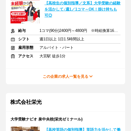
【高校生の個別指導／文系】大学受験の経験
を活かして♪週1／1コマ～OK！掛け持ちも
可◎
給与
1コマ(90分)2400円～4800円 ※時給換算1600円～3200円
シフト
週1日以上 1日1.5時間以上
雇用形態
アルバイト・パート
アクセス
大宮駅 徒歩1分
この企業の求人一覧を見る
株式会社栄光
大学受験ナビオ 泉中央校(栄光ゼミナール)
【高校英語の個別指導】英語力を活かして働