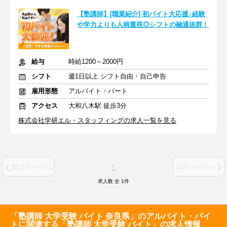
【塾講師】[職業紹介] 初バイト大応援♪経験
や学力よりも人柄重視◎シフトの融通抜群！
給与
時給1200～2000円
シフト
週1日以上 シフト自由・自己申告
雇用形態
アルバイト・パート
アクセス
大和八木駅 徒歩3分
株式会社学研エル・スタッフィングの求人一覧を見る
1
前のページへ
次のページへ
求人数 全
1
件
「塾講師 大学受験 バイト 奈良県」のアルバイト・バイ
トに関連する「塾講師 大学受験 バイト」の求人情報