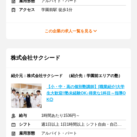
雇用形態
アルバイト・パート
アクセス
学園前駅 徒歩1分
この企業の求人一覧を見る
株式会社サクシード
紹介元：株式会社サクシード （紹介先：学園前エリアの塾）
【小・中・高の個別塾講師】[職業紹介]大学
生大歓迎!!塾未経験OK♪得意な1科目～指導O
K◎
給与
1時間あたり1536円～
シフト
週1日以上 1日1時間以上 シフト自由・自己申告
雇用形態
アルバイト・パート