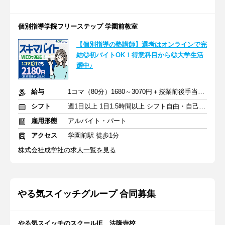
個別指導学院フリーステップ 学園前教室
【個別指導の塾講師】選考はオンラインで完
結◎初バイトOK！得意科目から◎大学生活
躍中♪
給与
1コマ（80分）1680～3070円＋授業前後手当500円＋交通費全額支給
シフト
週1日以上 1日1.5時間以上 シフト自由・自己申告
雇用形態
アルバイト・パート
アクセス
学園前駅 徒歩1分
株式会社成学社の求人一覧を見る
やる気スイッチグループ 合同募集
やる気スイッチのスクールIE 法隆寺校