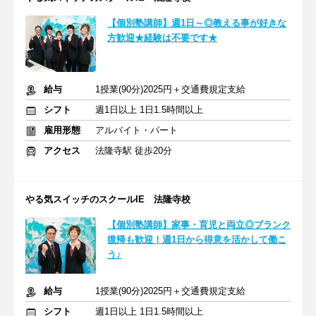
【個別塾講師】週1日～◎教える事が好きな
方歓迎★経験は不要です★
給与
1授業(90分)2025円＋交通費規定支給
シフト
週1日以上 1日1.5時間以上
雇用形態
アルバイト・パート
アクセス
法隆寺駅 徒歩20分
やる気スイッチのスクールIE 法隆寺校
【個別塾講師】家事・育児と両立◎ブランク
復帰も歓迎！週1日から得意を活かして働こ
う♪
給与
1授業(90分)2025円＋交通費規定支給
シフト
週1日以上 1日1.5時間以上