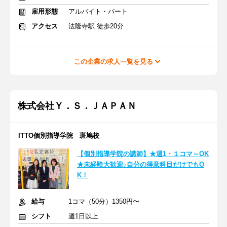
雇用形態
アルバイト・パート
アクセス
法隆寺駅 徒歩20分
この企業の求人一覧を見る
株式会社Ｙ．Ｓ．ＪＡＰＡＮ
ITTO個別指導学院 斑鳩校
【個別指導学院の講師】★週1・１コマ～OK
★未経験大歓迎♪自分の得意科目だけでもO
K！
給与
1コマ（50分）1350円〜
シフト
週1日以上