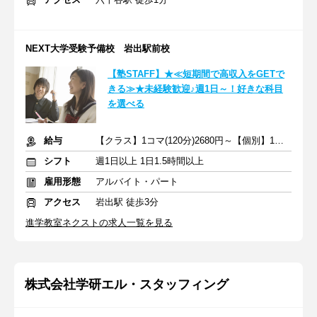
NEXT大学受験予備校 岩出駅前校
【塾STAFF】★≪短期間で高収入をGETで
きる≫★未経験歓迎♪週1日～！好きな科目
を選べる
給与
【クラス】1コマ(120分)2680円～【個別】1コマ(80分)1740円～
シフト
週1日以上 1日1.5時間以上
雇用形態
アルバイト・パート
アクセス
岩出駅 徒歩3分
進学教室ネクストの求人一覧を見る
株式会社学研エル・スタッフィング