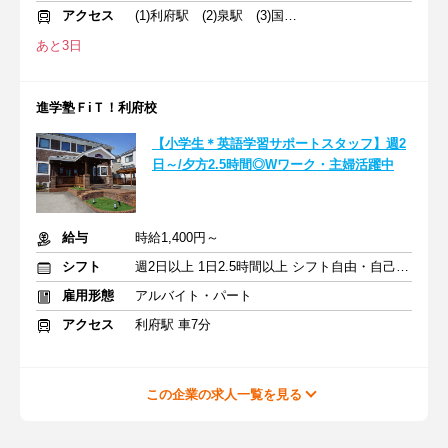
アクセス
(1)利府駅 (2)泉駅 (3)国府多賀城駅
あと3日
進学塾ＦiＴ！利府校
【小学生＊英語学習サポートスタッフ】週2
日～/夕方2.5時間◎Wワーク・主婦活躍中
給与
時給1,400円～
シフト
週2日以上 1日2.5時間以上 シフト自由・自己申告
雇用形態
アルバイト・パート
アクセス
利府駅 車7分
この企業の求人一覧を見る