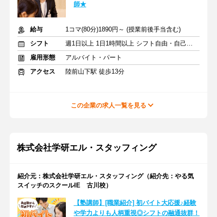
師★
給与
1コマ(80分)1890円～ (授業前後手当含む)
シフト
週1日以上 1日1時間以上 シフト自由・自己申告
雇用形態
アルバイト・パート
アクセス
陸前山下駅 徒歩13分
この企業の求人一覧を見る
株式会社学研エル・スタッフィング
紹介元：株式会社学研エル・スタッフィング（紹介先：やる気
スイッチのスクールIE 古川校）
【塾講師】[職業紹介] 初バイト大応援♪経験
や学力よりも人柄重視◎シフトの融通抜群！