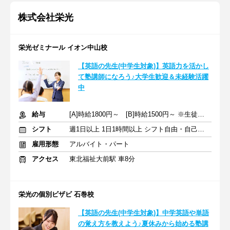
株式会社栄光
栄光ゼミナール イオン中山校
【英語の先生(中学生対象)】英語力を活かし
て塾講師になろう♪大学生歓迎＆未経験活躍
中
給与
[A]時給1800円～ [B]時給1500円～ ※生徒数による
シフト
週1日以上 1日1時間以上 シフト自由・自己申告
雇用形態
アルバイト・パート
アクセス
東北福祉大前駅 車8分
栄光の個別ビザビ 石巻校
【英語の先生(中学生対象)】中学英語や単語
の覚え方を教えよう♪夏休みから始める塾講