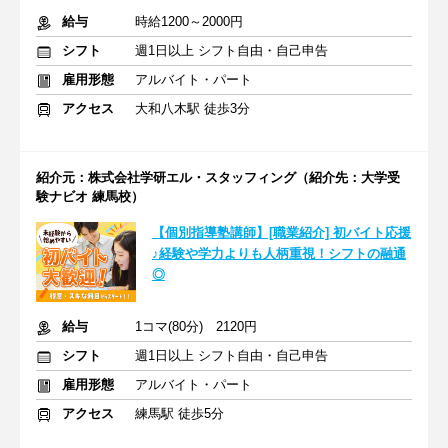
給与
時給1200～2000円
シフト
週1日以上 シフト自由・自己申告
雇用形態
アルバイト・パート
アクセス
大和八木駅 徒歩3分
紹介元：株式会社学研エル・スタッフィング（紹介先：大学受
験ナビオ 練馬校）
【個別指導塾講師】[職業紹介] 初バイト応援
♪経験や学力よりも人柄重視！シフトの融通
◎
給与
1コマ(80分) 2120円
シフト
週1日以上 シフト自由・自己申告
雇用形態
アルバイト・パート
アクセス
練馬駅 徒歩5分