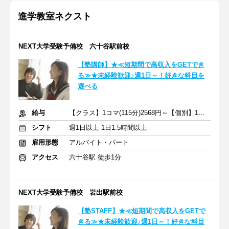
進学教室ネクスト
NEXT大学受験予備校 六十谷駅前校
【塾講師】★≪短期間で高収入をGETでき
る≫★未経験歓迎♪週1日～！好きな科目を
選べる
給与
【クラス】1コマ(115分)2568円～【個別】1コマ(80分)1740円～
シフト
週1日以上 1日1.5時間以上
雇用形態
アルバイト・パート
アクセス
六十谷駅 徒歩1分
NEXT大学受験予備校 岩出駅前校
【塾STAFF】★≪短期間で高収入をGETで
きる≫★未経験歓迎♪週1日～！好きな科目