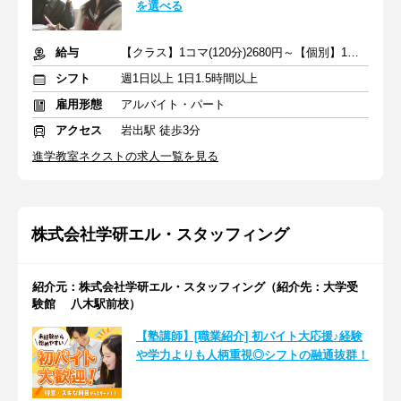
を選べる
給与
【クラス】1コマ(120分)2680円～【個別】1コマ(80分)1740円～
シフト
週1日以上 1日1.5時間以上
雇用形態
アルバイト・パート
アクセス
岩出駅 徒歩3分
進学教室ネクストの求人一覧を見る
株式会社学研エル・スタッフィング
紹介元：株式会社学研エル・スタッフィング（紹介先：大学受
験館 八木駅前校）
【塾講師】[職業紹介] 初バイト大応援♪経験
や学力よりも人柄重視◎シフトの融通抜群！