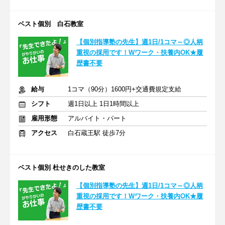
ベスト個別 白石教室
【個別指導塾の先生】週1日/1コマ～◎人柄
重視の採用です！Wワーク・扶養内OK★履
歴書不要
給与
1コマ（90分）1600円+交通費規定支給
シフト
週1日以上 1日1時間以上
雇用形態
アルバイト・パート
アクセス
白石蔵王駅 徒歩7分
ベスト個別 杜せきのした教室
【個別指導塾の先生】週1日/1コマ～◎人柄
重視の採用です！Wワーク・扶養内OK★履
歴書不要