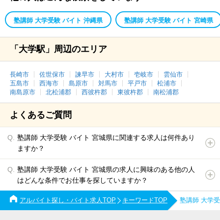
塾講師 大学受験 バイト 沖縄県
塾講師 大学受験 バイト 宮崎県
「大学駅」周辺のエリア
長崎市
佐世保市
諫早市
大村市
壱岐市
雲仙市
五島市
西海市
島原市
対馬市
平戸市
松浦市
南島原市
北松浦郡
西彼杵郡
東彼杵郡
南松浦郡
よくあるご質問
塾講師 大学受験 バイト 宮城県に関連する求人は何件あり
ますか？
塾講師 大学受験 バイト 宮城県の求人に興味のある他の人
はどんな条件でお仕事を探していますか？
アルバイト探し・バイト求人TOP
キーワードTOP
塾講師 大学