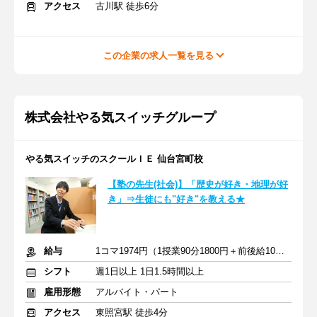
アクセス
古川駅 徒歩6分
この企業の求人一覧を見る
株式会社やる気スイッチグループ
やる気スイッチのスクールＩＥ 仙台宮町校
【塾の先生(社会)】「歴史が好き・地理が好
き」⇒生徒にも"好き"を教える★
給与
1コマ1974円（1授業90分1800円＋前後給10分174円）
シフト
週1日以上 1日1.5時間以上
雇用形態
アルバイト・パート
アクセス
東照宮駅 徒歩4分