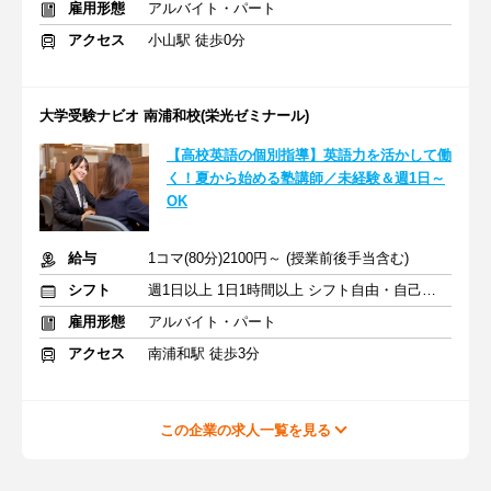
雇用形態
アルバイト・パート
アクセス
小山駅 徒歩0分
大学受験ナビオ 南浦和校(栄光ゼミナール)
【高校英語の個別指導】英語力を活かして働
く！夏から始める塾講師／未経験＆週1日～
OK
給与
1コマ(80分)2100円～ (授業前後手当含む)
シフト
週1日以上 1日1時間以上 シフト自由・自己申告
雇用形態
アルバイト・パート
アクセス
南浦和駅 徒歩3分
この企業の求人一覧を見る