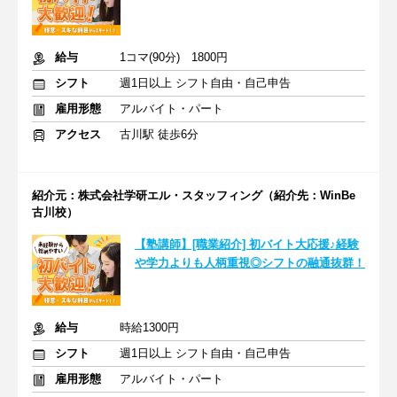
給与
1コマ(90分) 1800円
シフト
週1日以上 シフト自由・自己申告
雇用形態
アルバイト・パート
アクセス
古川駅 徒歩6分
紹介元：株式会社学研エル・スタッフィング（紹介先：WinBe
古川校）
【塾講師】[職業紹介] 初バイト大応援♪経験
や学力よりも人柄重視◎シフトの融通抜群！
給与
時給1300円
シフト
週1日以上 シフト自由・自己申告
雇用形態
アルバイト・パート