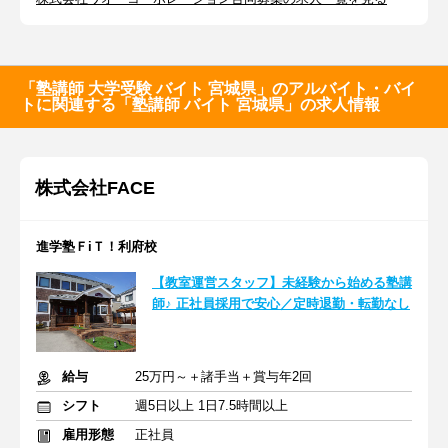
「塾講師 大学受験 バイト 宮城県」のアルバイト・バイ
トに関連する「塾講師 バイト 宮城県」の求人情報
株式会社FACE
進学塾ＦiＴ！利府校
【教室運営スタッフ】未経験から始める塾講
師♪ 正社員採用で安心／定時退勤・転勤なし
給与
25万円～＋諸手当＋賞与年2回
シフト
週5日以上 1日7.5時間以上
雇用形態
正社員