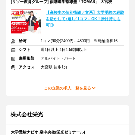
[リソー教育グループ] 個別進学指導塾「TOMAS」 大宮校
【高校生の個別指導／文系】大学受験の経験
を活かして♪週1／1コマ～OK！掛け持ちも
可◎
給与
1コマ(90分)2400円～4800円 ※時給換算1600円～3200円
シフト
週1日以上 1日1.5時間以上
雇用形態
アルバイト・パート
アクセス
大宮駅 徒歩1分
この企業の求人一覧を見る
株式会社栄光
大学受験ナビオ 泉中央校(栄光ゼミナール)