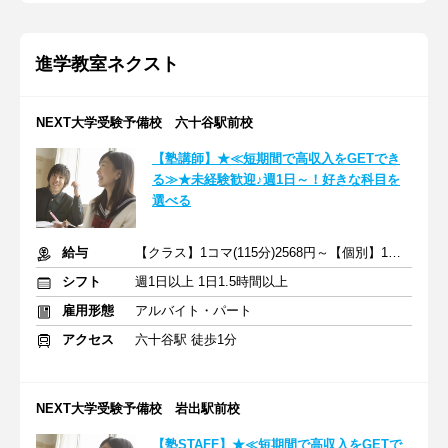
進学教室ネクスト
NEXT大学受験予備校 六十谷駅前校
【塾講師】★≪短期間で高収入をGETでき
る≫★未経験歓迎♪週1日～！好きな科目を
選べる
給与
【クラス】1コマ(115分)2568円～【個別】1コマ(80分)1740円～
シフト
週1日以上 1日1.5時間以上
雇用形態
アルバイト・パート
アクセス
六十谷駅 徒歩1分
NEXT大学受験予備校 岩出駅前校
【塾STAFF】★≪短期間で高収入をGETで