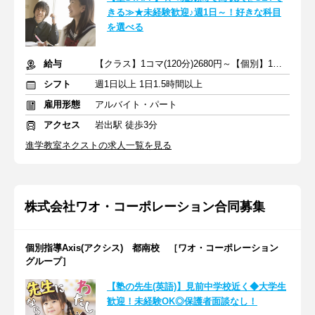
きる≫★未経験歓迎♪週1日～！好きな科目
を選べる
給与
【クラス】1コマ(120分)2680円～【個別】1コマ(80分)1740円～
シフト
週1日以上 1日1.5時間以上
雇用形態
アルバイト・パート
アクセス
岩出駅 徒歩3分
進学教室ネクストの求人一覧を見る
株式会社ワオ・コーポレーション合同募集
個別指導Axis(アクシス) 都南校 ［ワオ・コーポレーション
グループ］
【塾の先生(英語)】見前中学校近く◆大学生
歓迎！未経験OK◎保護者面談なし！