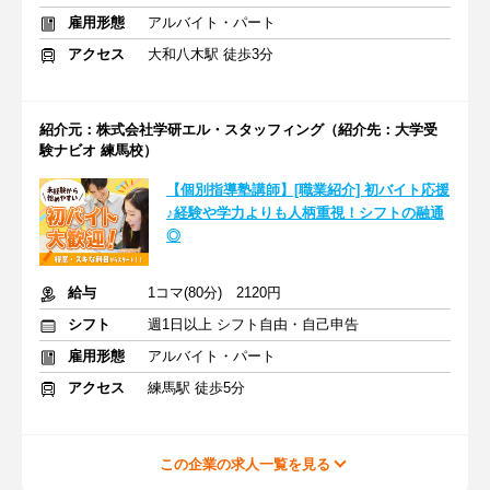
雇用形態
アルバイト・パート
アクセス
大和八木駅 徒歩3分
紹介元：株式会社学研エル・スタッフィング（紹介先：大学受
験ナビオ 練馬校）
【個別指導塾講師】[職業紹介] 初バイト応援
♪経験や学力よりも人柄重視！シフトの融通
◎
給与
1コマ(80分) 2120円
シフト
週1日以上 シフト自由・自己申告
雇用形態
アルバイト・パート
アクセス
練馬駅 徒歩5分
この企業の求人一覧を見る