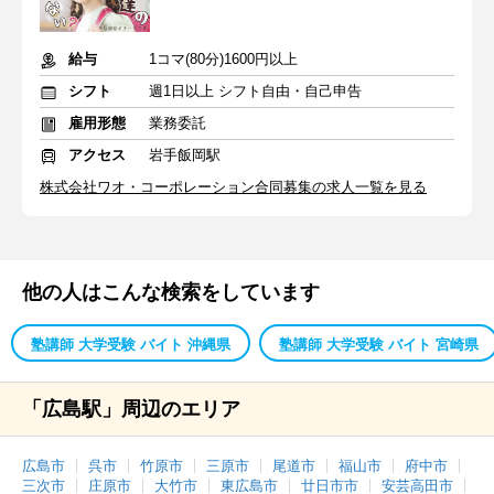
給与
1コマ(80分)1600円以上
シフト
週1日以上 シフト自由・自己申告
雇用形態
業務委託
アクセス
岩手飯岡駅
株式会社ワオ・コーポレーション合同募集の求人一覧を見る
他の人はこんな検索をしています
塾講師 大学受験 バイト 沖縄県
塾講師 大学受験 バイト 宮崎県
「広島駅」周辺のエリア
広島市
呉市
竹原市
三原市
尾道市
福山市
府中市
三次市
庄原市
大竹市
東広島市
廿日市市
安芸高田市