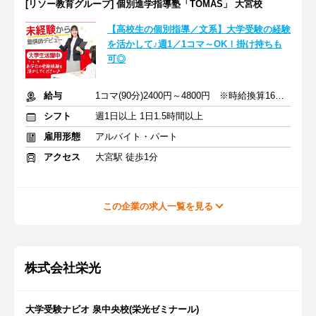
[リソー教育グループ] 個別進学指導塾「TOMAS」 大宮校
【高校生の個別指導／文系】大学受験の経験
を活かして♪週1／1コマ～OK！掛け持ちも
可◎
給与
1コマ(90分)2400円～4800円 ※時給換算1600円～3200円
シフト
週1日以上 1日1.5時間以上
雇用形態
アルバイト・パート
アクセス
大宮駅 徒歩1分
この企業の求人一覧を見る
株式会社栄光
大学受験ナビオ 泉中央校(栄光ゼミナール)