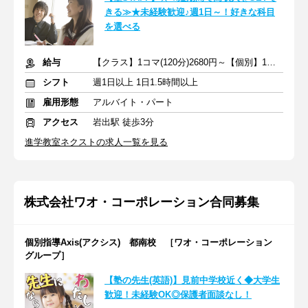
きる≫★未経験歓迎♪週1日～！好きな科目
を選べる
給与
【クラス】1コマ(120分)2680円～【個別】1コマ(80分)1740円～
シフト
週1日以上 1日1.5時間以上
雇用形態
アルバイト・パート
アクセス
岩出駅 徒歩3分
進学教室ネクストの求人一覧を見る
株式会社ワオ・コーポレーション合同募集
個別指導Axis(アクシス) 都南校 ［ワオ・コーポレーション
グループ］
【塾の先生(英語)】見前中学校近く◆大学生
歓迎！未経験OK◎保護者面談なし！