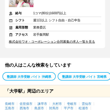
給与
1コマ(80分)1600円以上
シフト
週1日以上 シフト自由・自己申告
雇用形態
業務委託
アクセス
岩手飯岡駅
株式会社ワオ・コーポレーション合同募集の求人一覧を見る
他の人はこんな検索をしています
塾講師 大学受験 バイト 沖縄県
塾講師 大学受験 バイト 宮崎県
「大学駅」周辺のエリア
長崎市
佐世保市
諫早市
大村市
壱岐市
雲仙市
五島市
西海市
島原市
対馬市
平戸市
松浦市