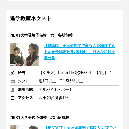
進学教室ネクスト
NEXT大学受験予備校 六十谷駅前校
【塾講師】★≪短期間で高収入をGETでき
る≫★未経験歓迎♪週1日～！好きな科目を
選べる
給与
【クラス】1コマ(115分)2568円～【個別】1コマ(80分)1740円～
シフト
週1日以上 1日1.5時間以上
雇用形態
アルバイト・パート
アクセス
六十谷駅 徒歩1分
NEXT大学受験予備校 岩出駅前校
【塾STAFF】★≪短期間で高収入をGETで