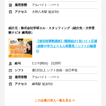
雇用形態
アルバイト・パート
アクセス
大和八木駅 徒歩3分
紹介元：株式会社学研エル・スタッフィング（紹介先：大学受
験ナビオ 練馬校）
【個別指導塾講師】[職業紹介] 初バイト応援
♪経験や学力よりも人柄重視！シフトの融通
◎
給与
1コマ(80分) 2120円
シフト
週1日以上 シフト自由・自己申告
雇用形態
アルバイト・パート
アクセス
練馬駅 徒歩5分
この企業の求人一覧を見る