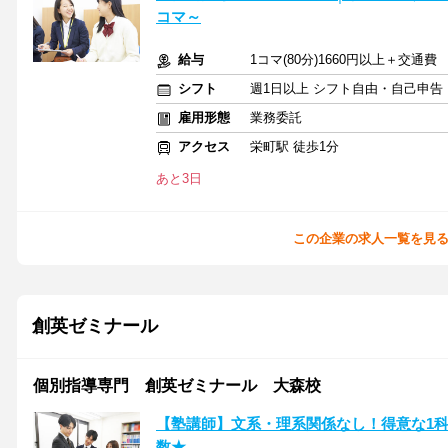
コマ～
給与
1コマ(80分)1660円以上＋交通費
シフト
週1日以上 シフト自由・自己申告
雇用形態
業務委託
アクセス
栄町駅 徒歩1分
あと3日
この企業の求人一覧を見
創英ゼミナール
個別指導専門 創英ゼミナール 大森校
【塾講師】文系・理系関係なし！得意な1科
数★