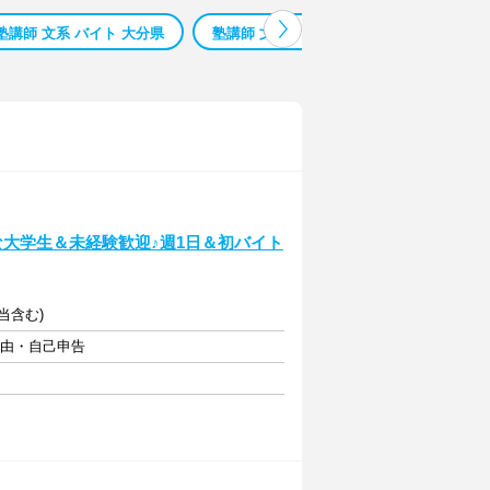
塾講師 文系 バイト 大分県
塾講師 文系 バイト 熊本県
塾講師 
な大学生＆未経験歓迎♪週1日＆初バイト
手当含む)
自由・自己申告