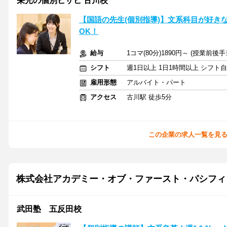
栄光の個別ビザビ 古川校
【国語の先生(個別指導)】文系科目が好き
OK！
給与
1コマ(80分)1890円～ (授業前後
シフト
週1日以上 1日1時間以上 シフト
雇用形態
アルバイト・パート
アクセス
古川駅 徒歩5分
この企業の求人一覧を見
株式会社アカデミー・オブ・ファースト・パシフィ
武田塾 五反田校