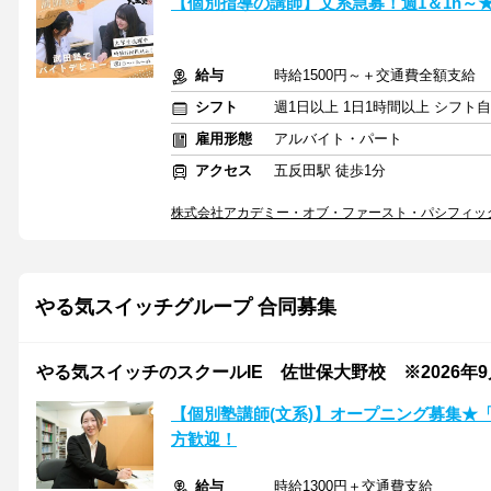
【個別指導の講師】文系急募！週1＆1h～
給与
時給1500円～＋交通費全額支給
シフト
週1日以上 1日1時間以上 シフト
雇用形態
アルバイト・パート
アクセス
五反田駅 徒歩1分
株式会社アカデミー・オブ・ファースト・パシフィッ
やる気スイッチグループ 合同募集
やる気スイッチのスクールIE 佐世保大野校 ※2026年
【個別塾講師(文系)】オープニング募集★
方歓迎！
給与
時給1300円＋交通費支給