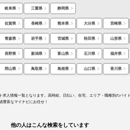
岐阜県
三重県
静岡県
佐賀県
長崎県
熊本県
大分県
宮崎県
青森県
岩手県
宮城県
秋田県
山形県
長野県
新潟県
富山県
石川県
福井県
岡山県
鳥取県
島根県
山口県
香川県
バイト求人情報一覧となります。高時給、日払い、在宅、エリア・職種別のバイ
績豊富なマイナビにお任せ！
他の人はこんな検索をしています