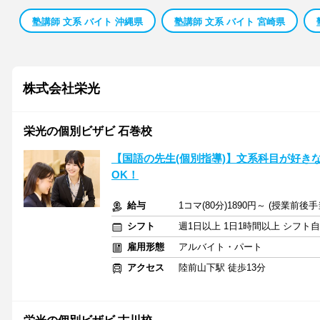
塾講師 文系 バイト 沖縄県
塾講師 文系 バイト 宮崎県
株式会社栄光
栄光の個別ビザビ 石巻校
【国語の先生(個別指導)】文系科目が好き
OK！
給与
1コマ(80分)1890円～ (授業前後
シフト
週1日以上 1日1時間以上 シフト
雇用形態
アルバイト・パート
アクセス
陸前山下駅 徒歩13分