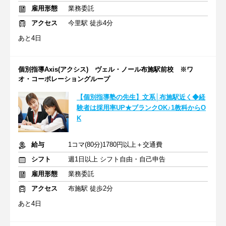
雇用形態
業務委託
アクセス
今里駅 徒歩4分
あと4日
個別指導Axis(アクシス) ヴェル・ノール布施駅前校 ※ワ
オ・コーポレーショングループ
【個別指導塾の先生】文系│布施駅近く◆経
験者は採用率UP★ブランクOK♪1教科からO
K
給与
1コマ(80分)1780円以上＋交通費
シフト
週1日以上 シフト自由・自己申告
雇用形態
業務委託
アクセス
布施駅 徒歩2分
あと4日