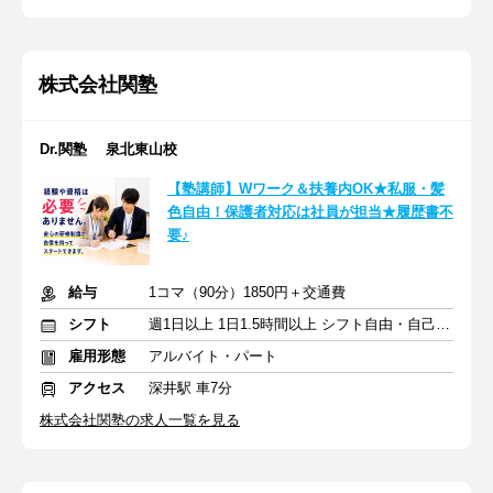
株式会社関塾
Dr.関塾 泉北東山校
【塾講師】Wワーク＆扶養内OK★私服・髪
色自由！保護者対応は社員が担当★履歴書不
要♪
給与
1コマ（90分）1850円＋交通費
シフト
週1日以上 1日1.5時間以上 シフト自由・自己申告
雇用形態
アルバイト・パート
アクセス
深井駅 車7分
株式会社関塾の求人一覧を見る