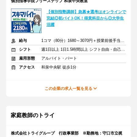
個別指導学院フリーステップ 和泉中央教室
【個別指塾講師】急募★選考はオンラインで
完結◎初バイトOK！得意科目から◎大学生
活躍
給与
1コマ（80分）1680～3070円＋授業前後手当500円＋交通費全額支給
シフト
週1日以上 1日1.5時間以上 シフト自由・自己申告
雇用形態
アルバイト・パート
アクセス
和泉中央駅 徒歩1分
この企業の求人一覧を見る
家庭教師のトライ
株式会社トライグループ 行政事業部 ※勤務地：守口市立梶