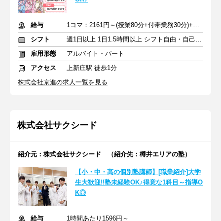
給与
1コマ：2161円～(授業80分+付帯業務30分)+交通費支給
シフト
週1日以上 1日1.5時間以上 シフト自由・自己申告
雇用形態
アルバイト・パート
アクセス
上新庄駅 徒歩1分
株式会社京進の求人一覧を見る
株式会社サクシード
紹介元：株式会社サクシード （紹介先：樽井エリアの塾）
【小・中・高の個別塾講師】[職業紹介]大学
生大歓迎!!塾未経験OK♪得意な1科目～指導O
K◎
給与
1時間あたり1596円～