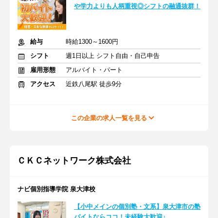
や学力よりも人柄重視◎シフトの融通抜群！
給与
時給1300～1600円
シフト
週1日以上 シフト自由・自己申告
雇用形態
アルバイト・パート
アクセス
近鉄八尾駅 徒歩9分
この企業の求人一覧を見る
ＣＫＣネットワーク株式会社
ナビ個別指導学院 泉大津校
【小中メインの個別塾・文系】泉大津市の塾
バイトならココ！未経験大歓迎♪