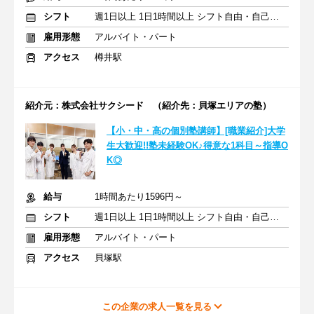
シフト
週1日以上 1日1時間以上 シフト自由・自己申告
雇用形態
アルバイト・パート
アクセス
樽井駅
紹介元：株式会社サクシード （紹介先：貝塚エリアの塾）
【小・中・高の個別塾講師】[職業紹介]大学
生大歓迎!!塾未経験OK♪得意な1科目～指導O
K◎
給与
1時間あたり1596円～
シフト
週1日以上 1日1時間以上 シフト自由・自己申告
雇用形態
アルバイト・パート
アクセス
貝塚駅
この企業の求人一覧を見る