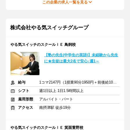
この企業の求人一覧を見る
株式会社やる気スイッチグループ
やる気スイッチのスクールＩＥ 鳥飼校
【塾の先生(中学生の英語)】未経験から先生
に★生徒は最大2名で安心♪週1～
給与
1コマ2147円（1授業90分1950円＋前後給10分197円）
シフト
週1日以上 1日1.5時間以上
雇用形態
アルバイト・パート
アクセス
南摂津駅 徒歩19分
やる気スイッチのスクールＩＥ 箕面萱野校