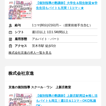
【個別指導の塾講師】大学生＆院生歓迎★学
生生活もバイトも充実！1コマ～★
給与
1コマ(80分)/2161円～（授業前後手当含む）
シフト
週1日以上 1日1.5時間以上
雇用形態
アルバイト・パート
アクセス
茨木市駅 徒歩5分
株式会社京進の求人一覧を見る
株式会社京進
京進の個別指導 スクール・ワン 上新庄教室
【個別指導の塾講師】上新庄駅周辺★推し活
もバイトも両立！週1日＆1コマ～OK◎私服
OK♪