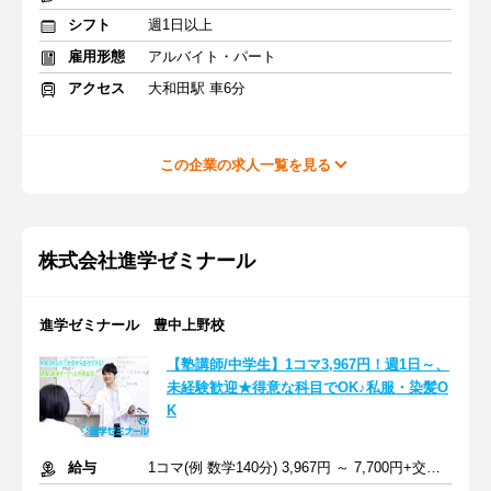
シフト
週1日以上
雇用形態
アルバイト・パート
アクセス
大和田駅 車6分
この企業の求人一覧を見る
株式会社進学ゼミナール
進学ゼミナール 豊中上野校
【塾講師/中学生】1コマ3,967円！週1日～、
未経験歓迎★得意な科目でOK♪私服・染髪O
K
給与
1コマ(例 数学140分) 3,967円 ～ 7,700円+交通費支給