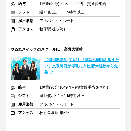
給与
1授業(90分)2025～2222円＋交通費支給
シフト
週1日以上 1日1.5時間以上
雇用形態
アルバイト・パート
アクセス
牧落駅 徒歩9分
やる気スイッチのスクールIE 高槻大塚校
【個別塾講師(文系)】「英語や国語を教えた
い」文系科目が得意な方歓迎!未経験から先
生に*
給与
1授業(90分)1849円～(授業間手当を含む)
シフト
週1日以上 1日1.5時間以上
雇用形態
アルバイト・パート
アクセス
枚方公園駅 車5分