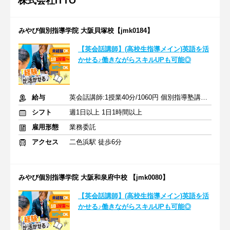
株式会社ITTO
みやび個別指導学院 大阪貝塚校【jmk0184】
【英会話講師】(高校生指導メイン)英語を活
かせる♪働きながらスキルUPも可能◎
給与
英会話講師:1授業40分/1060円 個別指導塾講師:1授業80分/2528円
シフト
週1日以上 1日1時間以上
雇用形態
業務委託
アクセス
二色浜駅 徒歩6分
みやび個別指導学院 大阪和泉府中校 【jmk0080】
【英会話講師】(高校生指導メイン)英語を活
かせる♪働きながらスキルUPも可能◎