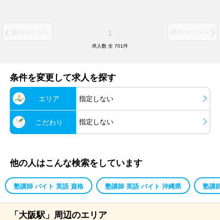
1
前のページへ
次のページへ
求人数 全
701
件
条件を変更して求人を探す
エリア
指定しない
指定しない
こだわり
他の人はこんな検索をしています
塾講師 バイト 英語 資格
塾講師 英語 バイト 沖縄県
塾講師
「大阪駅」周辺のエリア