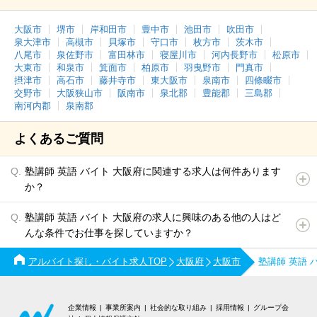
大阪市
堺市
岸和田市
豊中市
池田市
吹田市
泉大津市
高槻市
貝塚市
守口市
枚方市
茨木市
八尾市
泉佐野市
富田林市
寝屋川市
河内長野市
松原市
大東市
和泉市
箕面市
柏原市
羽曳野市
門真市
摂津市
高石市
藤井寺市
東大阪市
泉南市
四條畷市
交野市
大阪狭山市
阪南市
泉北郡
豊能郡
三島郡
南河内郡
泉南郡
よくあるご質問
塾講師 英語 バイト 大阪府に関連する求人は何件あります
か？
塾講師 英語 バイト 大阪府の求人に興味のある他の人はど
んな条件でお仕事を探していますか？
アルバイト探し・バイト求人TOP
大阪府
大阪市
塾講師 英語
企業情報
事業所案内
社会的な取り組み
採用情報
グループ会