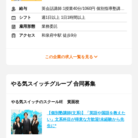
給与
英会話講師:1授業40分/1060円 個別指導塾講師:1授業80分/2528円
シフト
週1日以上 1日1時間以上
雇用形態
業務委託
アクセス
和泉府中駅 徒歩9分
この企業の求人一覧を見る
やる気スイッチグループ 合同募集
やる気スイッチのスクールIE 箕面校
【個別塾講師(文系)】「英語や国語を教えた
い」文系科目が得意な方歓迎!未経験から先
生に*