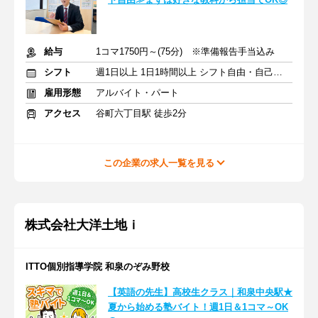
給与
1コマ1750円～(75分) ※準備報告手当込み
シフト
週1日以上 1日1時間以上 シフト自由・自己申告
雇用形態
アルバイト・パート
アクセス
谷町六丁目駅 徒歩2分
この企業の求人一覧を見る
株式会社大洋土地ｉ
ITTO個別指導学院 和泉のぞみ野校
【英語の先生】高校生クラス｜和泉中央駅★
夏から始める塾バイト！週1日＆1コマ～OK