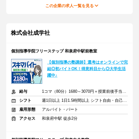
この企業の求人一覧を見る
株式会社成学社
個別指導学院フリーステップ 和泉府中駅前教室
【個別指導の塾講師】選考はオンラインで完
結◎初バイトOK！得意科目から◎大学生活
躍中♪
給与
1コマ（80分）1680～3070円＋授業前後手当500円＋交通費全額支給
シフト
週1日以上 1日1.5時間以上 シフト自由・自己申告
雇用形態
アルバイト・パート
アクセス
和泉府中駅 徒歩2分