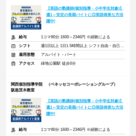
【英語の塾講師(個別指導・小中学生対象)】
週1～安定の長期バイトに◎英語得意な方活
躍中!
給与
1コマ80分:1600～2346円 ※経験による
シフト
週1日以上 1日1.5時間以上 シフト自由・自己申告
雇用形態
アルバイト・パート
アクセス
緑地公園駅 徒歩0分
関西個別指導学院 （ベネッセコーポレーショングループ）
阪急茨木教室
【英語の塾講師(個別指導・小中学生対象)】
週1～安定の長期バイトに◎英語得意な方活
躍中!
給与
1コマ80分:1600～2346円 ※経験による