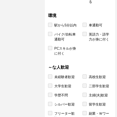
る
環境
駅から5分以内
車通勤可
バイク/自転車
英語力・語学
通勤可
力が身に付く
PCスキルが身
に付く
～な人歓迎
未経験者歓迎
高校生歓迎
大学生歓迎
二部学生歓迎
学歴不問
主婦(夫)歓迎
シルバー歓迎
留学生歓迎
フリーター歓
副業・Ｗワー