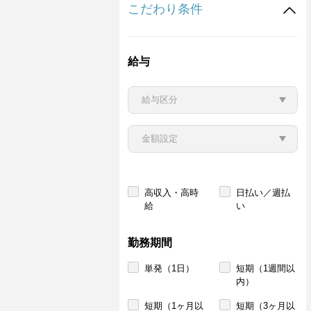
こだわり条件
給与
高収入・高時
日払い／週払
給
い
勤務期間
単発（1日）
短期（1週間以
内）
短期（1ヶ月以
短期（3ヶ月以