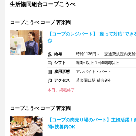
生活協同組合コープこうべ
コープこうべ コープ 苦楽園
【コープのレジパート】"座って対応"でき
◎
給与
時給1136円～＋交通費規定内支給
シフト
週3日以上 1日4時間以上
雇用形態
アルバイト・パート
アクセス
苦楽園口駅 徒歩9分
本日、掲載終了
コープこうべ コープ 苦楽園
【コープの肉売り場のパート】主婦活躍！
間×扶養内OK