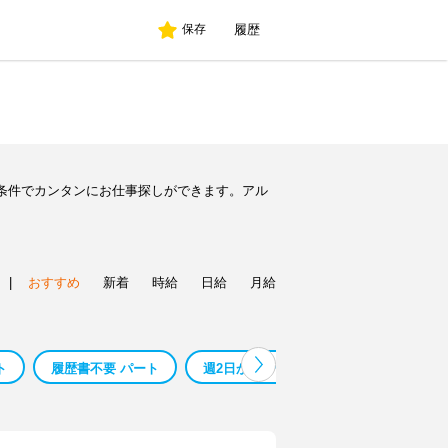
履歴
保存
条件でカンタンにお仕事探しができます。アル
|
おすすめ
新着
時給
日給
月給
ト
履歴書不要 パート
週2日から パート