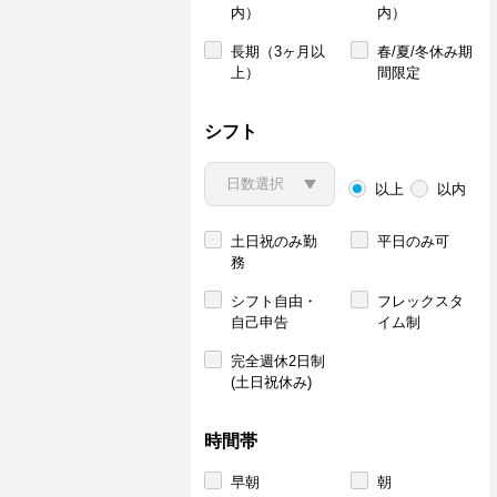
内）
内）
長期（3ヶ月以
春/夏/冬休み期
上）
間限定
シフト
以上
以内
土日祝のみ勤
平日のみ可
務
シフト自由・
フレックスタ
自己申告
イム制
完全週休2日制
(土日祝休み)
時間帯
早朝
朝