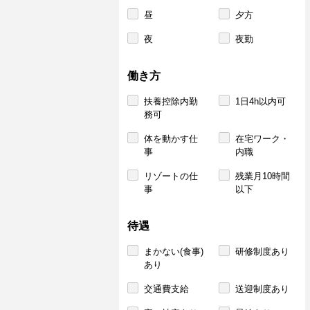
昼
夕方
夜
夜勤
働き方
扶養控除内勤
1日4h以内可
務可
体を動かす仕
在宅ワーク・
事
内職
リゾートの仕
残業月10時間
事
以下
待遇
まかない(食事)
研修制度あり
あり
交通費支給
送迎制度あり