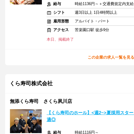
給与
時給1136円～＋交通費規定内支給
シフト
週3日以上 1日4時間以上
雇用形態
アルバイト・パート
アクセス
苦楽園口駅 徒歩9分
本日、掲載終了
この企業の求人一覧を見
くら寿司株式会社
無添くら寿司 さくら夙川店
【くら寿司のホール】<週2~>夏採用スタ
適◎
給与
時給1116円～