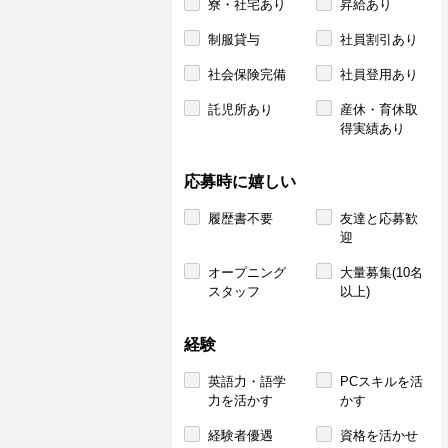
寮・社宅あり
昇給あり
制服貸与
社員割引あり
社会保険完備
社員登用あり
託児所あり
産休・育休取
得実績あり
応募時に嬉しい
履歴書不要
友達と応募歓
迎
オープニング
大量募集(10名
スタッフ
以上)
経験
英語力・語学
PCスキルを活
力を活かす
かす
経験者優遇
資格を活かせ