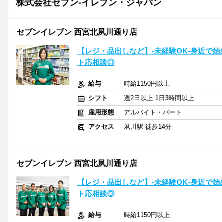
株式会社セブン-イレブン・ジャパン
セブンイレブン 西宮北夙川通り店
【レジ・品出しなど】-未経験OK-身近で
ト応相談◎
給与
時給1150円以上
シフト
週2日以上 1日3時間以上
雇用形態
アルバイト・パート
アクセス
夙川駅 徒歩14分
セブンイレブン 西宮北夙川通り店
【レジ・品出しなど】-未経験OK-身近で
ト応相談◎
給与
時給1150円以上