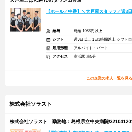
大戸屋ごはん処 ゆめタウン出雲店
【ホール／中番】＼大戸屋スタッフ／週3
給与
時給 1033円以上
シフト
週3日以上 1日3時間以上 シフト
雇用形態
アルバイト・パート
アクセス
高浜駅 車5分
この企業の求人一覧を見
株式会社ソラスト
株式会社ソラスト 勤務地：島根県立中央病院/3210412015