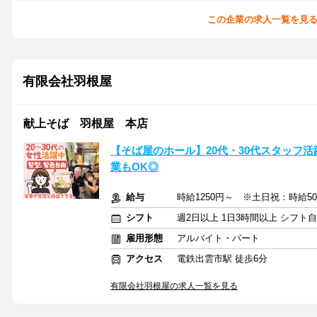
この企業の求人一覧を見
有限会社羽根屋
献上そば 羽根屋 本店
【そば屋のホール】20代・30代スタッフ活
業もOK◎
給与
時給1250円～ ※土日祝：時給5
シフト
週2日以上 1日3時間以上 シフト
雇用形態
アルバイト・パート
アクセス
電鉄出雲市駅 徒歩6分
有限会社羽根屋の求人一覧を見る