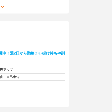
る
躍中！週2日から勤務OK♪掛け持ちや副
0円アップ
自由・自己申告