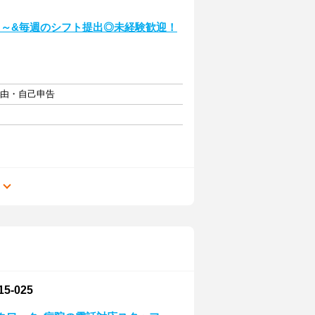
日～&毎週のシフト提出◎未経験歓迎！
自由・自己申告
る
-025