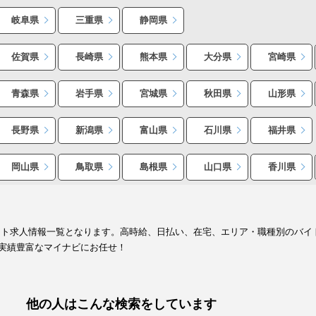
岐阜県
三重県
静岡県
佐賀県
長崎県
熊本県
大分県
宮崎県
青森県
岩手県
宮城県
秋田県
山形県
長野県
新潟県
富山県
石川県
福井県
岡山県
鳥取県
島根県
山口県
香川県
イト求人情報一覧となります。高時給、日払い、在宅、エリア・職種別のバイ
実績豊富なマイナビにお任せ！
他の人はこんな検索をしています