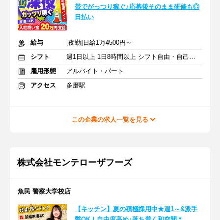
帯でがっつり稼ぐ♪応募後そのまま研修も◎
日払い
給与
[夜勤]日給1万4500円～
シフト
週1日以上 1日8時間以上 シフト自由・自己申告
雇用形態
アルバイト・パート
アクセス
多磨駅
この企業の求人一覧を見る
株式会社モンテローザフーズ
魚民 警察大学校店
【キッチン】夏の積極採用中★週1～&派手
髪OK！自由度高め♪落ち着く和空間＊