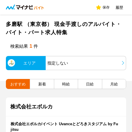
保存
履歴
多磨駅 （東京都） 現金手渡しのアルバイト・
バイト・パート求人特集
1
検索結果
件
エリア
指定しない
おすすめ
新着
時給
日給
月給
株式会社エボルカ
株式会社エボルカ/イベント Uvanceとどろきスタジアム by Fu
jitsu