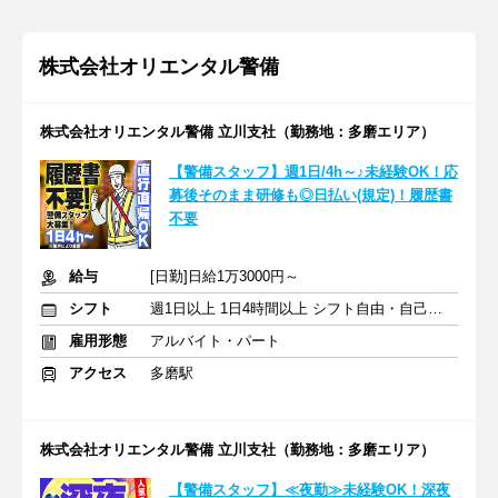
株式会社オリエンタル警備
株式会社オリエンタル警備 立川支社（勤務地：多磨エリア）
【警備スタッフ】週1日/4h～♪未経験OK！応
募後そのまま研修も◎日払い(規定)！履歴書
不要
給与
[日勤]日給1万3000円～
シフト
週1日以上 1日4時間以上 シフト自由・自己申告
雇用形態
アルバイト・パート
アクセス
多磨駅
株式会社オリエンタル警備 立川支社（勤務地：多磨エリア）
【警備スタッフ】≪夜勤≫未経験OK！深夜