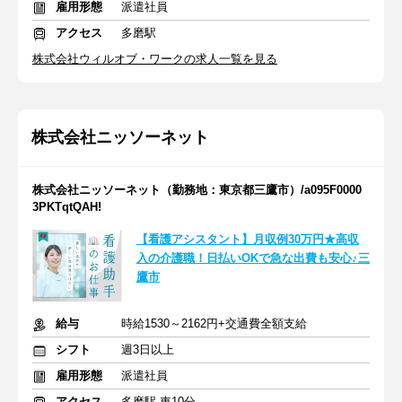
雇用形態
派遣社員
アクセス
多磨駅
株式会社ウィルオブ・ワークの求人一覧を見る
株式会社ニッソーネット
株式会社ニッソーネット（勤務地：東京都三鷹市）/a095F0000
3PKTqtQAH!
【看護アシスタント】月収例30万円★高収
入の介護職！日払いOKで急な出費も安心♪三
鷹市
給与
時給1530～2162円+交通費全額支給
シフト
週3日以上
雇用形態
派遣社員
アクセス
多磨駅 車10分