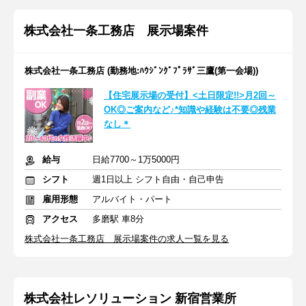
株式会社一条工務店 展示場案件
株式会社一条工務店 (勤務地:ﾊｳｼﾞﾝｸﾞﾌﾟﾗｻﾞ三鷹(第一会場))
【住宅展示場の受付】<土日限定!!>月2回～
OK◎ご案内など♪*知識や経験は不要◎残業
なし＊
給与
日給7700～1万5000円
シフト
週1日以上 シフト自由・自己申告
雇用形態
アルバイト・パート
アクセス
多磨駅 車8分
株式会社一条工務店 展示場案件の求人一覧を見る
株式会社レソリューション 新宿営業所