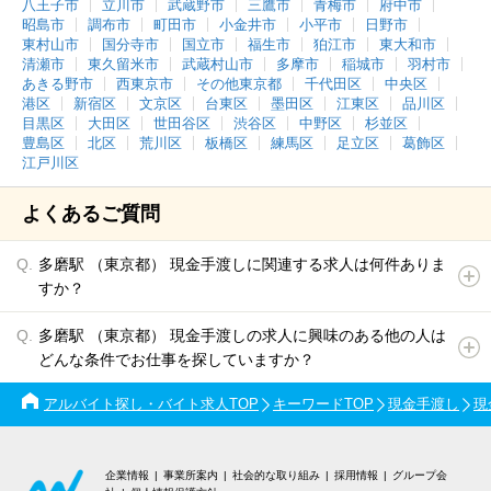
八王子市
立川市
武蔵野市
三鷹市
青梅市
府中市
昭島市
調布市
町田市
小金井市
小平市
日野市
東村山市
国分寺市
国立市
福生市
狛江市
東大和市
清瀬市
東久留米市
武蔵村山市
多摩市
稲城市
羽村市
あきる野市
西東京市
その他東京都
千代田区
中央区
港区
新宿区
文京区
台東区
墨田区
江東区
品川区
目黒区
大田区
世田谷区
渋谷区
中野区
杉並区
豊島区
北区
荒川区
板橋区
練馬区
足立区
葛飾区
江戸川区
よくあるご質問
多磨駅 （東京都） 現金手渡しに関連する求人は何件ありま
すか？
多磨駅 （東京都） 現金手渡しの求人に興味のある他の人は
どんな条件でお仕事を探していますか？
アルバイト探し・バイト求人TOP
キーワードTOP
現金手渡し
現
企業情報
事業所案内
社会的な取り組み
採用情報
グループ会