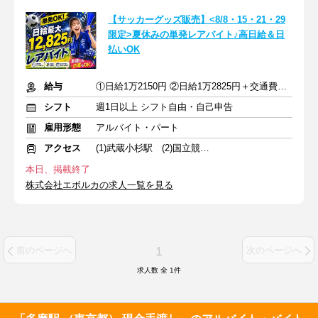
【サッカーグッズ販売】<8/8・15・21・29
限定>夏休みの単発レアバイト♪高日給＆日
払いOK
給与
①日給1万2150円 ②日給1万2825円＋交通費全額支給
シフト
週1日以上 シフト自由・自己申告
雇用形態
アルバイト・パート
アクセス
(1)武蔵小杉駅 (2)国立競技場駅 (3)飛田給駅
本日、掲載終了
株式会社エボルカの求人一覧を見る
1
前のページへ
次のページへ
求人数 全
1
件