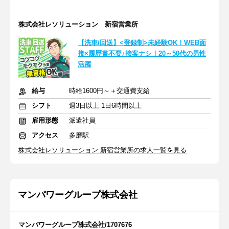
株式会社レソリューション 新宿営業所
【洗車/回送】<登録制>未経験OK！WEB面
接×履歴書不要♪接客ナシ｜20～50代の男性
活躍
給与
時給1600円～＋交通費支給
シフト
週3日以上 1日6時間以上
雇用形態
派遣社員
アクセス
多磨駅
株式会社レソリューション 新宿営業所の求人一覧を見る
マンパワーグループ株式会社
マンパワーグループ株式会社/1707676