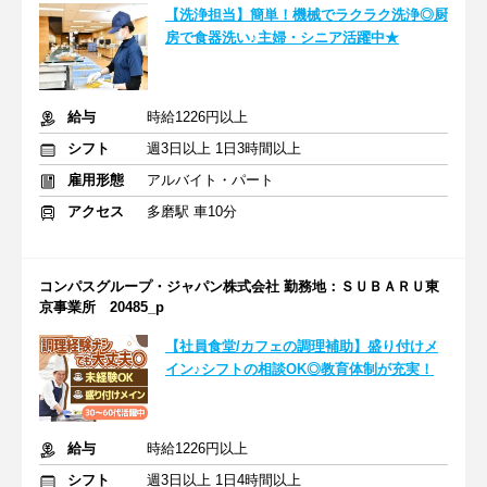
【洗浄担当】簡単！機械でラクラク洗浄◎厨
房で食器洗い♪主婦・シニア活躍中★
給与
時給1226円以上
シフト
週3日以上 1日3時間以上
雇用形態
アルバイト・パート
アクセス
多磨駅 車10分
コンパスグループ・ジャパン株式会社 勤務地：ＳＵＢＡＲＵ東
京事業所 20485_p
【社員食堂/カフェの調理補助】盛り付けメ
イン♪シフトの相談OK◎教育体制が充実！
給与
時給1226円以上
シフト
週3日以上 1日4時間以上