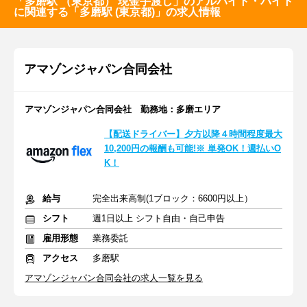
「多磨駅 （東京都） 現金手渡し」のアルバイト・バイト
に関連する「多磨駅 (東京都)」の求人情報
アマゾンジャパン合同会社
アマゾンジャパン合同会社 勤務地：多磨エリア
【配送ドライバー】夕方以降４時間程度最大
10,200円の報酬も可能!※ 単発OK！週払いO
K！
給与
完全出来高制(1ブロック：6600円以上）
シフト
週1日以上 シフト自由・自己申告
雇用形態
業務委託
アクセス
多磨駅
アマゾンジャパン合同会社の求人一覧を見る