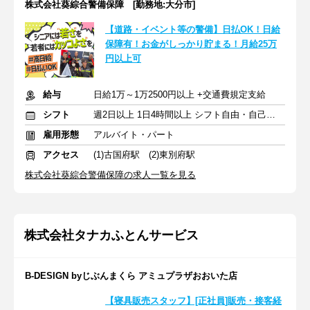
株式会社葵綜合警備保障 [勤務地:大分市]
【道路・イベント等の警備】日払OK！日給
保障有！お金がしっかり貯まる！月給25万
円以上可
給与
日給1万～1万2500円以上 +交通費規定支給
シフト
週2日以上 1日4時間以上 シフト自由・自己申告
雇用形態
アルバイト・パート
アクセス
(1)古国府駅 (2)東別府駅
株式会社葵綜合警備保障の求人一覧を見る
株式会社タナカふとんサービス
B-DESIGN byじぶんまくら アミュプラザおおいた店
【寝具販売スタッフ】[正社員]販売・接客経