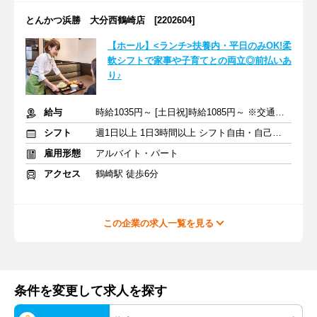
とんかつ浜勝 大分西鶴崎店 [2202604]
【ホール】<ランチ>扶養内・平日のみOK!柔
軟シフトで家事や子育てとの両立◎前払いあ
り♪
給与
時給1035円～ [土日祝]時給1085円～ ※交通費全額支給
シフト
週1日以上 1日3時間以上 シフト自由・自己申告
雇用形態
アルバイト・パート
アクセス
鶴崎駅 徒歩6分
この企業の求人一覧を見る
条件を変更して求人を探す