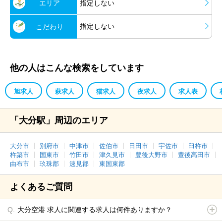
エリア
指定しない
指定しない
こだわり
他の人はこんな検索をしています
旭求人
萩求人
猫求人
夜求人
求人表
「大分駅」周辺のエリア
大分市
別府市
中津市
佐伯市
日田市
宇佐市
臼杵市
杵築市
国東市
竹田市
津久見市
豊後大野市
豊後高田市
由布市
玖珠郡
速見郡
東国東郡
よくあるご質問
大分空港 求人に関連する求人は何件ありますか？