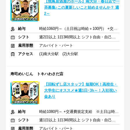
【焼鳥居酒屋のホール】南大分・春日店で一
斉募集♪この夏新しいこと始めませんか？ 週
2～
給与
時給1060円～（土日祝は時給＋100円） +交通費
シフト
週2日以上 1日3時間以上 シフト自由・自己申告
雇用形態
アルバイト・パート
アクセス
(1)南大分駅 (2)大分駅
寿司めいじん トキハわさだ店
【回転ずし店スタッフ】短期OK！高校生・
大学生にオススメ★週1日･3h～！入社祝い
金あり
給与
時給1080円～ +交通費規定支給 ※土日は時給UP
シフト
週1日以上 1日3時間以上 シフト自由・自己申告
雇用形態
アルバイト・パート