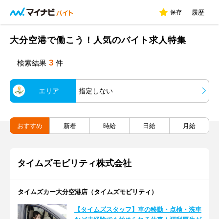
保存
履歴
大分空港で働こう！人気のバイト求人特集
3
検索結果
件
エリア
指定しない
おすすめ
新着
時給
日給
月給
タイムズモビリティ株式会社
タイムズカー大分空港店（タイムズモビリティ）
【タイムズスタッフ】車の移動・点検・洗車