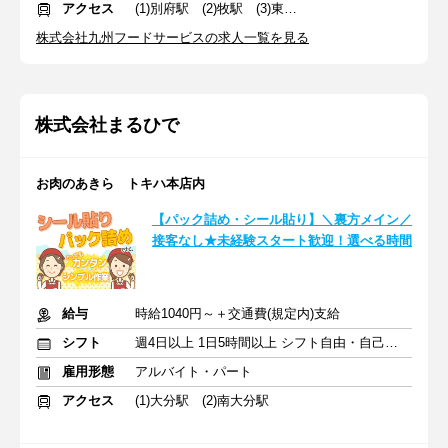
アクセス
(1)別府駅 (2)牧駅 (3)東中津駅
株式会社九州フードサービスの求人一覧を見る
株式会社まるひで
お肉のあきら トキハ本店内
【パック詰め・シール貼り】＼裏方メイン／
接客なし★未経験スタート歓迎！選べる時間
給与
時給1040円～＋交通費(規定内)支給
シフト
週4日以上 1日5時間以上 シフト自由・自己申告
雇用形態
アルバイト・パート
アクセス
(1)大分駅 (2)南大分駅