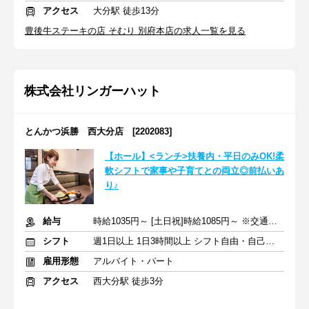
アクセス
大分駅 徒歩13分
豊後牛ステーキの店 そむり 別府本店の求人一覧を見る
株式会社リンガーハット
とんかつ浜勝 西大分店 [2202083]
【ホール】<ランチ>扶養内・平日のみOK!柔
軟シフトで家事や子育てとの両立◎前払いあ
り♪
給与
時給1035円～ [土日祝]時給1085円～ ※交通費全額支給
シフト
週1日以上 1日3時間以上 シフト自由・自己申告
雇用形態
アルバイト・パート
アクセス
西大分駅 徒歩3分