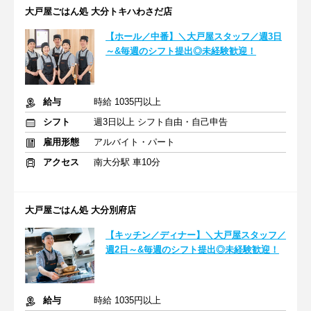
大戸屋ごはん処 大分トキハわさだ店
【ホール／中番】＼大戸屋スタッフ／週3日
～&毎週のシフト提出◎未経験歓迎！
給与
時給 1035円以上
シフト
週3日以上 シフト自由・自己申告
雇用形態
アルバイト・パート
アクセス
南大分駅 車10分
大戸屋ごはん処 大分別府店
【キッチン／ディナー】＼大戸屋スタッフ／
週2日～&毎週のシフト提出◎未経験歓迎！
給与
時給 1035円以上