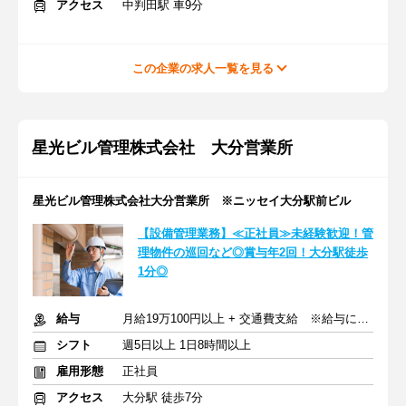
アクセス
中判田駅 車9分
この企業の求人一覧を見る
星光ビル管理株式会社 大分営業所
星光ビル管理株式会社大分営業所 ※ニッセイ大分駅前ビル
【設備管理業務】≪正社員≫未経験歓迎！管
理物件の巡回など◎賞与年2回！大分駅徒歩
1分◎
給与
月給19万100円以上 + 交通費支給 ※給与に固定手当含む
シフト
週5日以上 1日8時間以上
雇用形態
正社員
アクセス
大分駅 徒歩7分