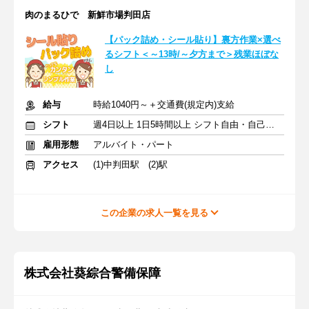
肉のまるひで 新鮮市場判田店
【パック詰め・シール貼り】裏方作業×選べ
るシフト＜～13時/～夕方まで＞残業ほぼな
し
給与
時給1040円～＋交通費(規定内)支給
シフト
週4日以上 1日5時間以上 シフト自由・自己申告
雇用形態
アルバイト・パート
アクセス
(1)中判田駅 (2)駅
この企業の求人一覧を見る
株式会社葵綜合警備保障