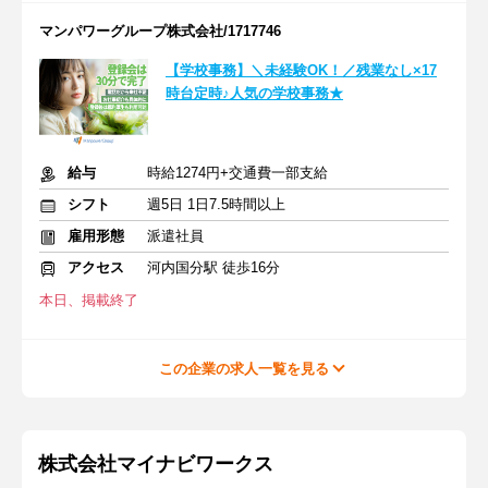
マンパワーグループ株式会社/1717746
【学校事務】＼未経験OK！／残業なし×17
時台定時♪人気の学校事務★
給与
時給1274円+交通費一部支給
シフト
週5日 1日7.5時間以上
雇用形態
派遣社員
アクセス
河内国分駅 徒歩16分
本日、掲載終了
この企業の求人一覧を見る
株式会社マイナビワークス