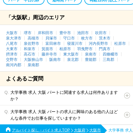
パート 平日のみ
短時間 パート
時給1200円以上 パート
「大阪駅」周辺のエリア
大阪市
堺市
岸和田市
豊中市
池田市
吹田市
泉大津市
高槻市
貝塚市
守口市
枚方市
茨木市
八尾市
泉佐野市
富田林市
寝屋川市
河内長野市
松原市
大東市
和泉市
箕面市
柏原市
羽曳野市
門真市
摂津市
高石市
藤井寺市
東大阪市
泉南市
四條畷市
交野市
大阪狭山市
阪南市
泉北郡
豊能郡
三島郡
南河内郡
泉南郡
よくあるご質問
大学事務 求人 大阪 パートに関連する求人は何件あります
か？
大学事務 求人 大阪 パートの求人に興味のある他の人はど
んな条件でお仕事を探していますか？
アルバイト探し・バイト求人TOP
大阪府
大阪市
大学事務 求