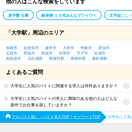
他の人はこんな検索をしています
派手髪 仕事
岐阜県 １０代みんなでワイワイ
文字起こし 
「大学駅」周辺のエリア
長崎市
佐世保市
諫早市
大村市
壱岐市
雲仙市
五島市
西海市
島原市
対馬市
平戸市
松浦市
南島原市
北松浦郡
西彼杵郡
東彼杵郡
南松浦郡
よくあるご質問
大学生に人気のバイトに関連する求人は何件ありますか？
大学生に人気のバイトの求人に興味のある他の人はどんな
条件でお仕事を探していますか？
アルバイト探し・バイト求人TOP
キーワードTOP
大学生に人気