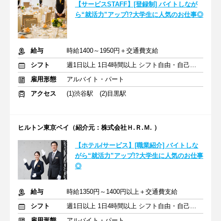
【サービスSTAFF】[登録制] バイトしなが
ら“就活力”アップ!?大学生に人気のお仕事◎
給与
時給1400～1950円＋交通費支給
シフト
週1日以上 1日4時間以上 シフト自由・自己申告
雇用形態
アルバイト・パート
アクセス
(1)渋谷駅 (2)目黒駅
ヒルトン東京ベイ（紹介元：株式会社Ｈ.Ｒ.Ｍ. ）
【ホテル/サービス】[職業紹介] バイトしな
がら“就活力”アップ!?大学生に人気のお仕事
◎
給与
時給1350円～1400円以上＋交通費支給
シフト
週1日以上 1日4時間以上 シフト自由・自己申告
雇用形態
アルバイト・パート