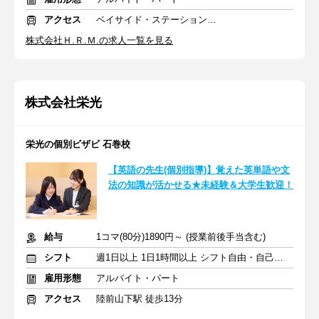
アクセス
ベイサイド・ステーション駅 徒歩3分
株式会社Ｈ.Ｒ.Ｍ.の求人一覧を見る
株式会社栄光
栄光の個別ビザビ 石巻校
【英語の先生(個別指導)】覚えた英単語や文
法の知識が活かせる★未経験＆大学生歓迎！
給与
1コマ(80分)1890円～ (授業前後手当含む)
シフト
週1日以上 1日1時間以上 シフト自由・自己申告
雇用形態
アルバイト・パート
アクセス
陸前山下駅 徒歩13分