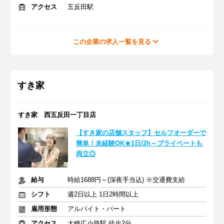
アクセス
五反田駅
この企業の求人一覧を見る
すき家
すき家 西五反田一丁目店
【すき家の店舗スタッフ】セルフオーダーで
簡単！未経験OK★1日/2h～プライベートも
両立◎
給与
時給1688円～(深夜手当込) ※交通費支給
シフト
週2日以上 1日2時間以上
雇用形態
アルバイト・パート
アクセス
大崎広小路駅 徒歩2分