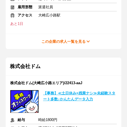
雇用形態
派遣社員
アクセス
大崎広小路駅
あと1日
この企業の求人一覧を見る
株式会社ドム
株式会社ドム(大崎広小路エリア)/22413-aaJ
【事務】≪土日休み×残業ナシ≫未経験スタ
ート多数♪かんたんデータ入力
給与
時給1800円