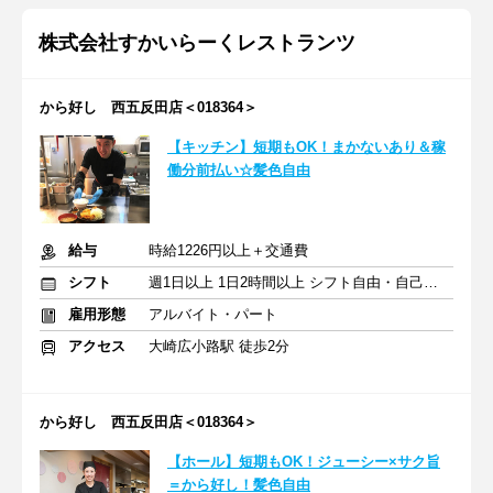
株式会社すかいらーくレストランツ
から好し 西五反田店＜018364＞
【キッチン】短期もOK！まかないあり＆稼
働分前払い☆髪色自由
給与
時給1226円以上＋交通費
シフト
週1日以上 1日2時間以上 シフト自由・自己申告
雇用形態
アルバイト・パート
アクセス
大崎広小路駅 徒歩2分
から好し 西五反田店＜018364＞
【ホール】短期もOK！ジューシー×サク旨
＝から好し！髪色自由