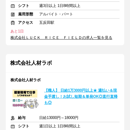
シフト
週3日以上 1日8時間以上
雇用形態
アルバイト・パート
アクセス
五反田駅
あと1日
株式会社ＬＵＣＫ ＲＩＣＥ ＦＩＥＬＤの求人一覧を見る
株式会社人材ラボ
株式会社人材ラボ
【職人】 日給1万3000円以上★ 週払い＆現
金手渡し！お試し短期＆単発OK◎直行直帰
も◎
給与
日給13000円～18000円
シフト
週1日以上 1日8時間以上