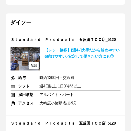
ダイソー
Ｓｔａｎｄａｒｄ Ｐｒｏｄｕｃｔｓ 五反田ＴＯＣ店_5120
【レジ・接客】[週4~]大手だから始めやすい
&続けやすい♪安定して働きたい方にも◎
給与
時給1390円＋交通費
シフト
週4日以上 1日3時間以上
雇用形態
アルバイト・パート
アクセス
大崎広小路駅 徒歩9分
Ｓｔａｎｄａｒｄ Ｐｒｏｄｕｃｔｓ 五反田ＴＯＣ店_5120