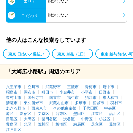
エリア
指定しない
指定しない
こだわり
他の人はこんな検索をしています
東京 日払い／週払い
東京 単発（1日）
東京 給与前払い可
「大崎広小路駅」周辺のエリア
八王子市
立川市
武蔵野市
三鷹市
青梅市
府中市
昭島市
調布市
町田市
小金井市
小平市
日野市
東村山市
国分寺市
国立市
福生市
狛江市
東大和市
清瀬市
東久留米市
武蔵村山市
多摩市
稲城市
羽村市
あきる野市
西東京市
その他東京都
千代田区
中央区
港区
新宿区
文京区
台東区
墨田区
江東区
品川区
目黒区
大田区
世田谷区
渋谷区
中野区
杉並区
豊島区
北区
荒川区
板橋区
練馬区
足立区
葛飾区
江戸川区