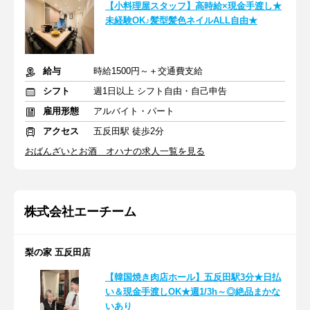
【小料理屋スタッフ】高時給×現金手渡し★
未経験OK♪髪型髪色ネイルALL自由★
給与
時給1500円～＋交通費支給
シフト
週1日以上 シフト自由・自己申告
雇用形態
アルバイト・パート
アクセス
五反田駅 徒歩2分
おばんざいとお酒 オハナの求人一覧を見る
株式会社エーチーム
梨の家 五反田店
【韓国焼き肉店ホール】五反田駅3分★日払
い＆現金手渡しOK★週1/3h～◎絶品まかな
いあり