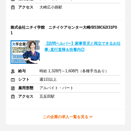
アクセス
大崎広小路駅
株式会社ニチイ学館 ニチイケアセンター大崎/B538C62I31P0
1
【訪問ヘルパー】家事育児と両立できるお仕
事♪直行直帰＆扶養内◎
給与
時給 1,328円～1,608円（各種手当あり）
シフト
週1日以上
雇用形態
アルバイト・パート
アクセス
五反田駅
この企業の求人一覧を見る