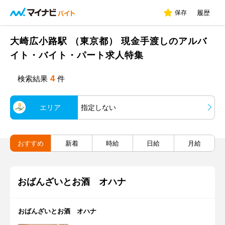
保存
履歴
大崎広小路駅 （東京都） 現金手渡しのアルバ
イト・バイト・パート求人特集
4
検索結果
件
エリア
指定しない
おすすめ
新着
時給
日給
月給
おばんざいとお酒 オハナ
おばんざいとお酒 オハナ