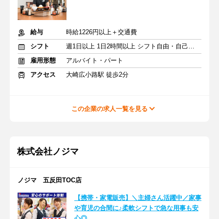
給与
時給1226円以上＋交通費
シフト
週1日以上 1日2時間以上 シフト自由・自己申告
雇用形態
アルバイト・パート
アクセス
大崎広小路駅 徒歩2分
この企業の求人一覧を見る
株式会社ノジマ
ノジマ 五反田TOC店
【携帯・家電販売】＼主婦さん活躍中／家事
や育児の合間に♪柔軟シフトで急な用事も安
心◎