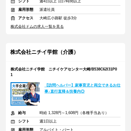
シフト
週4日以上 1日7時間以上
雇用形態
派遣社員
アクセス
大崎広小路駅 徒歩3分
株式会社ドムの求人一覧を見る
株式会社ニチイ学館（介護）
株式会社ニチイ学館 ニチイケアセンター大崎/B538C62I31P0
1
【訪問ヘルパー】家事育児と両立できるお仕
事♪直行直帰＆扶養内◎
給与
時給 1,328円～1,608円（各種手当あり）
シフト
週1日以上
雇用形態
アルバイト・パート