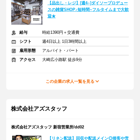
【品出し・レジ】[週4~]ダイソープロデュー
スの雑貨SHOP♪短時間~フルタイムまで大歓
迎★
給与
時給1390円＋交通費
シフト
週4日以上 1日3時間以上
雇用形態
アルバイト・パート
アクセス
大崎広小路駅 徒歩9分
この企業の求人一覧を見る
株式会社アズスタッフ
株式会社アズスタッフ 新宿営業所/dd02
【リネン配送】回収や配送メイン◎接客や営