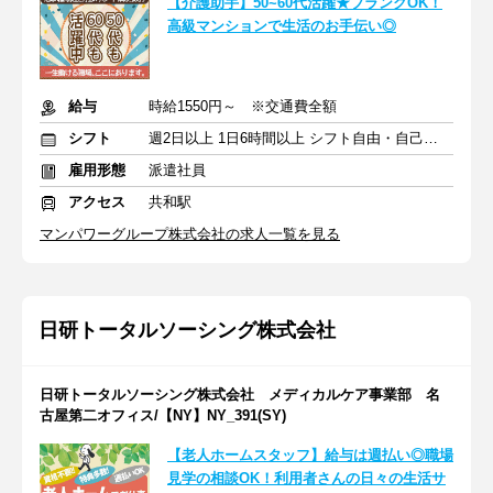
【介護助手】50~60代活躍★ブランクOK！
高級マンションで生活のお手伝い◎
給与
時給1550円～ ※交通費全額
シフト
週2日以上 1日6時間以上 シフト自由・自己申告
雇用形態
派遣社員
アクセス
共和駅
マンパワーグループ株式会社の求人一覧を見る
日研トータルソーシング株式会社
日研トータルソーシング株式会社 メディカルケア事業部 名
古屋第二オフィス/【NY】NY_391(SY)
【老人ホームスタッフ】給与は週払い◎職場
見学の相談OK！利用者さんの日々の生活サ