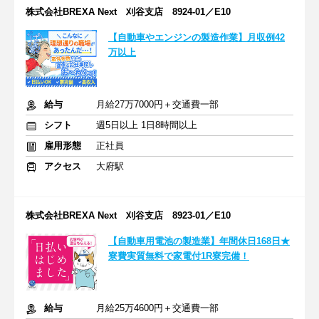
株式会社BREXA Next 刈谷支店 8924-01／E10
【自動車やエンジンの製造作業】月収例42
万以上
給与
月給27万7000円＋交通費一部
シフト
週5日以上 1日8時間以上
雇用形態
正社員
アクセス
大府駅
株式会社BREXA Next 刈谷支店 8923-01／E10
【自動車用電池の製造業】年間休日168日★
寮費実質無料で家電付1R寮完備！
給与
月給25万4600円＋交通費一部