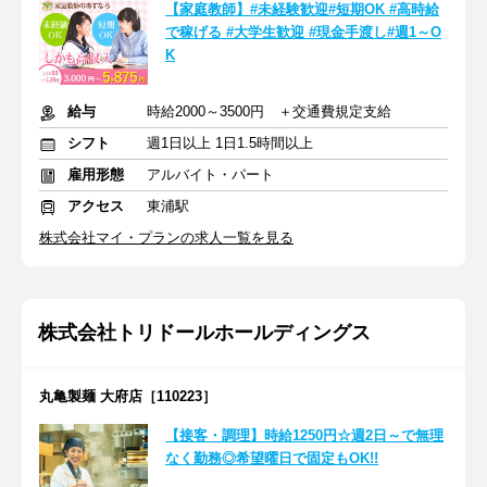
【家庭教師】#未経験歓迎#短期OK #高時給
で稼げる #大学生歓迎 #現金手渡し#週1～O
K
給与
時給2000～3500円 ＋交通費規定支給
シフト
週1日以上 1日1.5時間以上
雇用形態
アルバイト・パート
アクセス
東浦駅
株式会社マイ・プランの求人一覧を見る
株式会社トリドールホールディングス
丸亀製麺 大府店［110223］
【接客・調理】時給1250円☆週2日～で無理
なく勤務◎希望曜日で固定もOK!!