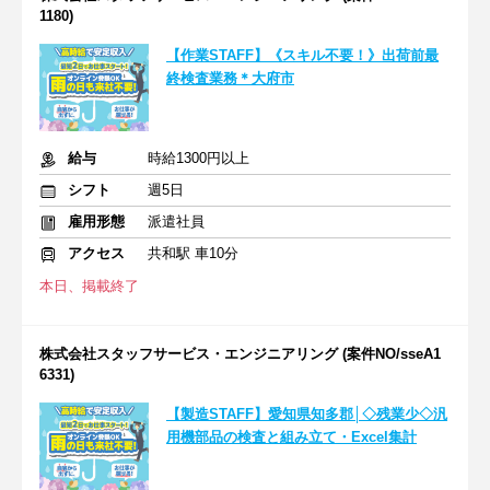
1180)
【作業STAFF】《スキル不要！》出荷前最
終検査業務＊大府市
給与
時給1300円以上
シフト
週5日
雇用形態
派遣社員
アクセス
共和駅 車10分
本日、掲載終了
株式会社スタッフサービス・エンジニアリング (案件NO/sseA1
6331)
【製造STAFF】愛知県知多郡│◇残業少◇汎
用機部品の検査と組み立て・Excel集計