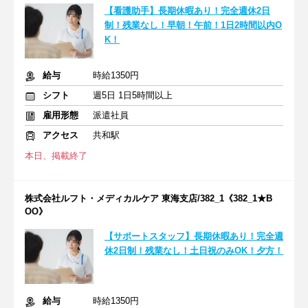
【看護助手】長期休暇あり！完全週休2日
制！残業なし！早朝！午前！1日2時間以内O
K！
給与
時給1350円
シフト
週5日 1日5時間以上
雇用形態
派遣社員
アクセス
共和駅
本日、掲載終了
株式会社ルフト・メディカルケア 東海支店/382_1《382_1★B
OO》
【サポートスタッフ】長期休暇あり！完全週
休2日制！残業なし！土日祝のみOK！夕方！
給与
時給1350円