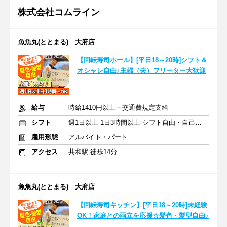
株式会社コムライン
魚魚丸(ととまる) 大府店
【回転寿司ホール】[平日18～20時]シフト＆
オシャレ自由♪主婦（夫）フリーター大歓迎
給与
時給1410円以上＋交通費規定支給
シフト
週1日以上 1日3時間以上 シフト自由・自己申告
雇用形態
アルバイト・パート
アクセス
共和駅 徒歩14分
魚魚丸(ととまる) 大府店
【回転寿司キッチン】[平日18～20時]未経験
OK！家庭との両立を応援☆髪色・髪型自由♪