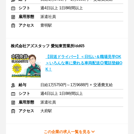
シフト
週4日以上 1日8時間以上
雇用形態
派遣社員
アクセス
豊明駅
株式会社アズスタッフ 愛知東営業所/dd65
【回送ドライバー】＜日払い＆職場見学OK
＞いろんな車に乗れる車両配送◎電話登録O
K！
給与
日給1万5750円～1万9688円 + 交通費支給
シフト
週4日以上 1日8時間以上
雇用形態
派遣社員
アクセス
大府駅
この企業の求人一覧を見る