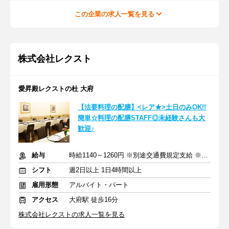
この企業の求人一覧を見る
株式会社レクスト
愛昇殿レクストの杜 大府
【法要料理の配膳】<レア★>土日のみOK!!
簡単☆料理の配膳STAFF◎未経験さんも大
歓迎♪
給与
時給1140～1260円 ※別途交通費規定支給 ※土日祝は時給10%UP
シフト
週2日以上 1日4時間以上
雇用形態
アルバイト・パート
アクセス
大府駅 徒歩16分
株式会社レクストの求人一覧を見る