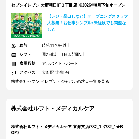
セブンイレブン 大府朝日町３丁目店 ※2026年8月下旬オープン
【レジ・品出しなど】オープニングスタッフ
大募集！お仕事シンプル♪未経験でも問題な
し☆
給与
時給1140円以上
シフト
週2日以上 1日3時間以上
雇用形態
アルバイト・パート
アクセス
大府駅 徒歩8分
株式会社セブン-イレブン・ジャパンの求人一覧を見る
株式会社ルフト・メディカルケア
株式会社ルフト・メディカルケア 東海支店/382_1《382_1★B
OP》