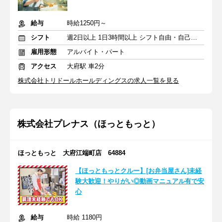
給与
時給1250円～
シフト
週2日以上 1日3時間以上 シフト自由・自己申告
雇用形態
アルバイト・パート
アクセス
大府駅 車2分
株式会社トリドールホールディングスの求人一覧を見る
株式会社プレナス（ほっともっと）
ほっともっと 大府江端町店 64884
【ほっともっとクルー】[お弁当屋さん]未経
験大歓迎！やりがい◎動画マニュアル有で安
心
給与
時給 1180円