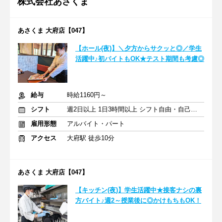
株式会社あさくま
あさくま 大府店【047】
【ホール(夜)】＼夕方からサクッと◎／学生
活躍中♪初バイトもOK★テスト期間も考慮◎
給与
時給1160円～
シフト
週2日以上 1日3時間以上 シフト自由・自己申告
雇用形態
アルバイト・パート
アクセス
大府駅 徒歩10分
あさくま 大府店【047】
【キッチン(夜)】学生活躍中★接客ナシの裏
方バイト♪週2～授業後に◎かけもちもOK！