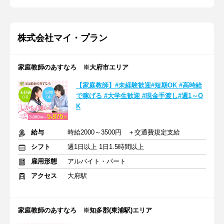
株式会社マイ・プラン
家庭教師のあすなろ ※大府市エリア
【家庭教師】#未経験歓迎#短期OK #高時給
で稼げる #大学生歓迎 #現金手渡し#週1～O
K
給与
時給2000～3500円 ＋交通費規定支給
シフト
週1日以上 1日1.5時間以上
雇用形態
アルバイト・パート
アクセス
大府駅
家庭教師のあすなろ ※知多郡(東浦駅)エリア