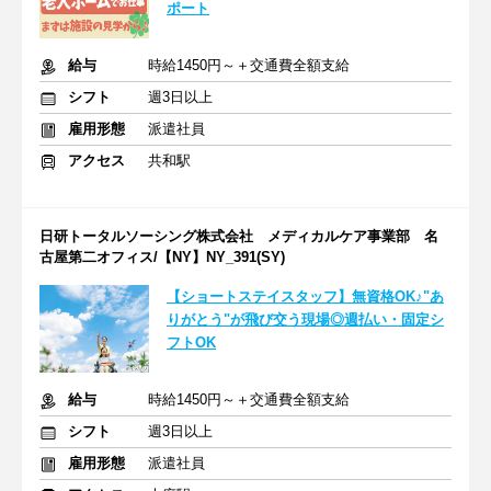
ポート
給与
時給1450円～＋交通費全額支給
シフト
週3日以上
雇用形態
派遣社員
アクセス
共和駅
日研トータルソーシング株式会社 メディカルケア事業部 名
古屋第二オフィス/【NY】NY_391(SY)
【ショートステイスタッフ】無資格OK♪"あ
りがとう"が飛び交う現場◎週払い・固定シ
フトOK
給与
時給1450円～＋交通費全額支給
シフト
週3日以上
雇用形態
派遣社員