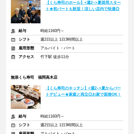
【くら寿司のホール】<週2~>夏採用スター
ト★初パートも歓迎！涼しい店内で快適◎
給与
時給1160円～
シフト
週2日以上 1日3時間以上
雇用形態
アルバイト・パート
アクセス
竹下駅 徒歩11分
無添くら寿司 福岡高木店
【くら寿司のキッチン】<週2~>夏からパー
トデビュー★家庭と両立◎お家で面接OK！
給与
時給1160円～
シフト
週2日以上 1日3時間以上
雇用形態
アルバイト・パート