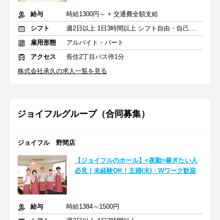
給与
時給1300円～ + 交通費全額支給
シフト
週2日以上 1日3時間以上 シフト自由・自己申告
雇用形態
アルバイト・パート
アクセス
長住2丁目バス停1分
株式会社承久の求人一覧を見る
ジョイフルグループ（合同募集）
ジョイフル 野間店
【ジョイフルのホール】<夜勤>稼ぎたい人
必見！未経験OK！主婦(夫)・Wワーク歓迎
給与
時給1384～1500円