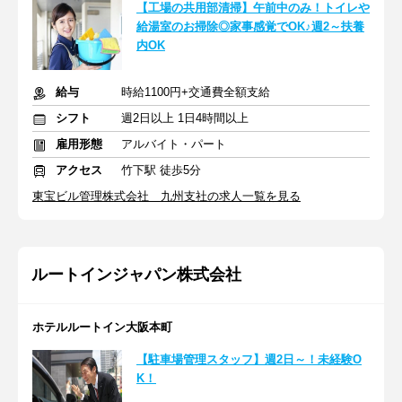
【工場の共用部清掃】午前中のみ！トイレや
給湯室のお掃除◎家事感覚でOK♪週2～扶養
内OK
給与
時給1100円+交通費全額支給
シフト
週2日以上 1日4時間以上
雇用形態
アルバイト・パート
アクセス
竹下駅 徒歩5分
東宝ビル管理株式会社 九州支社の求人一覧を見る
ルートインジャパン株式会社
ホテルルートイン大阪本町
【駐車場管理スタッフ】週2日～！未経験O
K！