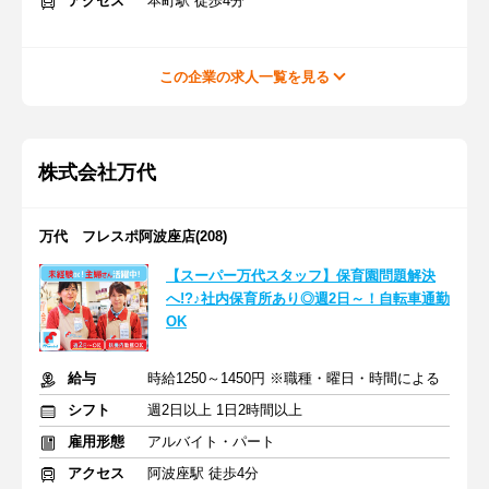
アクセス
本町駅 徒歩4分
この企業の求人一覧を見る
株式会社万代
万代 フレスポ阿波座店(208)
【スーパー万代スタッフ】保育園問題解決
へ!?♪社内保育所あり◎週2日～！自転車通勤
OK
給与
時給1250～1450円 ※職種・曜日・時間による
シフト
週2日以上 1日2時間以上
雇用形態
アルバイト・パート
アクセス
阿波座駅 徒歩4分