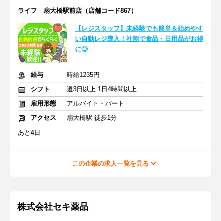
ライフ 扇大橋駅前店（店舗コード867）
【レジスタッフ】未経験でも簡単＆始めやす
い自動レジ導入！社割で食品・日用品がお得
に◎
給与
時給1235円
シフト
週3日以上 1日4時間以上
雇用形態
アルバイト・パート
アクセス
扇大橋駅 徒歩1分
あと4日
この企業の求人一覧を見る
株式会社セキ薬品