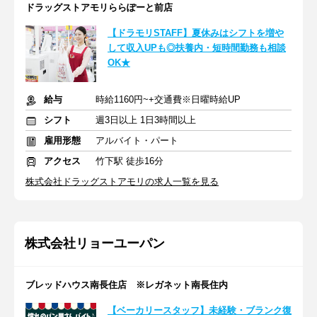
ドラッグストアモリららぽーと前店
【ドラモリSTAFF】夏休みはシフトを増や
して収入UPも◎扶養内・短時間勤務も相談
OK★
給与
時給1160円~+交通費※日曜時給UP
シフト
週3日以上 1日3時間以上
雇用形態
アルバイト・パート
アクセス
竹下駅 徒歩16分
株式会社ドラッグストアモリの求人一覧を見る
株式会社リョーユーパン
ブレッドハウス南長住店 ※レガネット南長住内
【ベーカリースタッフ】未経験・ブランク復