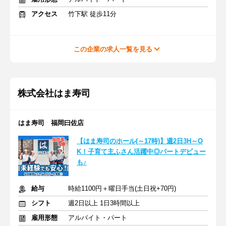
アクセス
竹下駅 徒歩11分
この企業の求人一覧を見る
株式会社はま寿司
はま寿司 福岡曰佐店
【はま寿司のホール(～17時)】週2日3H～O
K！子育て主ふさん活躍中◎パートデビュー
も♪
給与
時給1100円＋曜日手当(土日祝+70円)
シフト
週2日以上 1日3時間以上
雇用形態
アルバイト・パート