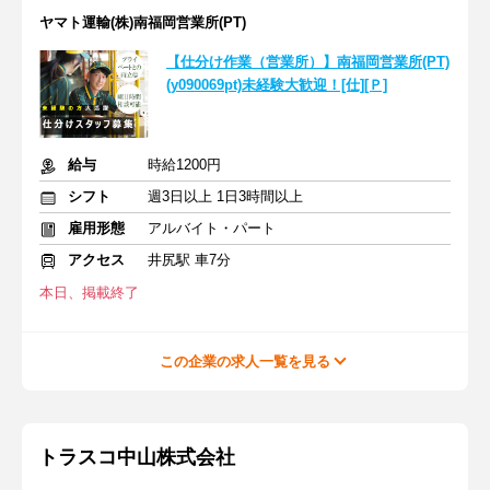
ヤマト運輸(株)南福岡営業所(PT)
【仕分け作業（営業所）】南福岡営業所(PT)
(y090069pt)未経験大歓迎！[仕][Ｐ]
給与
時給1200円
シフト
週3日以上 1日3時間以上
雇用形態
アルバイト・パート
アクセス
井尻駅 車7分
本日、掲載終了
この企業の求人一覧を見る
トラスコ中山株式会社