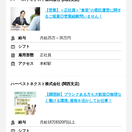
【営業】＜正社員＞"食堂"の委託運営に関す
るご提案◎営業経験問いません！
給与
月給25万～35万円
シフト
雇用形態
正社員
アクセス
本町駅
ハーベストネクスト株式会社 (関西支店)
【調理師】ブランクある方も大歓迎◎無理な
く働ける環境♪資格を活かしてお仕事！
給与
月給18万8320円以上
シフト