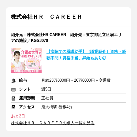
株式会社ＨＲ ＣＡＲＥＥＲ
紹介元：株式会社HR CAREER 紹介先：東京都足立区扇エリ
アの施設／KGS3070
【病院での看護助手】［職業紹介］資格・経
験不問！資格手当、昇給もあり◎
給与
月給23万8000円～26万8000円＋交通費
シフト
週5日
雇用形態
正社員
アクセス
扇大橋駅 徒歩4分
あと2日
株式会社ＨＲ ＣＡＲＥＥＲの求人一覧を見る