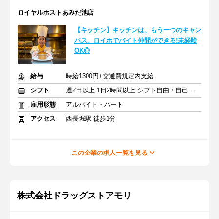
ロイヤルホストあみだ池店
【キッチン】キッチンは、もう一つのキャン
パス。ロイホでバイト仲間ができる!未経験
OK◎
給与
時給1300円+交通費規定内支給
シフト
週2日以上 1日2時間以上 シフト自由・自己申告
雇用形態
アルバイト・パート
アクセス
西長堀駅 徒歩1分
この企業の求人一覧を見る
株式会社ドラッグストアモリ