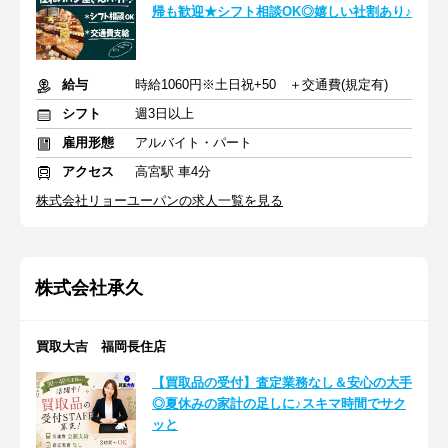
帰も歓迎★シフト相談OK◎嬉しい社割あり♪
給与
時給1060円※土日祝+50 ＋交通費(規定有)
シフト
週3日以上
雇用形態
アルバイト・パート
アクセス
高宮駅 車4分
株式会社リョーユーパンの求人一覧を見る
株式会社承久
買取大吉 福岡長住店
【買取品の受付】査定業務なし＆安心の大手
◎夏休みの家計の足しに♪スキマ時間でサク
ッと