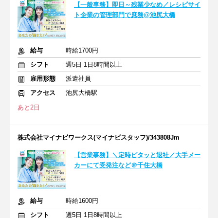
【一般事務】即日～残業少なめ／レシピサイ
ト企業の管理部門で庶務@池尻大橋
給与
時給1700円
シフト
週5日 1日8時間以上
雇用形態
派遣社員
アクセス
池尻大橋駅
あと2日
株式会社マイナビワークス(マイナビスタッフ)/343808Jm
【営業事務】＼定時ピタッと退社／大手メー
カーにて受発注など＠千住大橋
給与
時給1600円
シフト
週5日 1日8時間以上