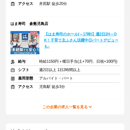
アクセス
井尻駅 徒歩20分
はま寿司 倉敷児島店
【はま寿司のホール(～17時)】週2日2H～O
K！子育て主ふさん活躍中◎パートデビュー
も♪
給与
時給1150円＋曜日手当(土+70円、日祝+100円)
シフト
週2日以上 1日2時間以上
雇用形態
アルバイト・パート
アクセス
児島駅 徒歩3分
この企業の求人一覧を見る