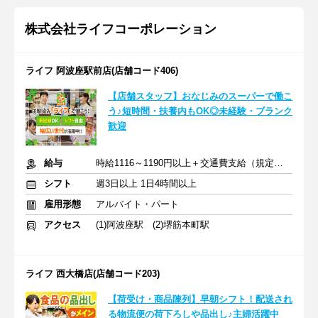
株式会社ライフコーポレーション
ライフ 阿波座駅前店(店舗コード406)
【店舗スタッフ】おなじみのスーパーで働こ
う♪短時間・扶養内もOK◎未経験・ブランク
歓迎
給与
時給1116～1190円以上＋交通費支給（規定あり）
シフト
週3日以上 1日4時間以上
雇用形態
アルバイト・パート
アクセス
(1)阿波座駅 (2)堺筋本町駅
ライフ 西大橋店(店舗コード203)
【荷受け・商品陳列】早朝シフト！配送され
る物流便の荷下ろしや品出し♪主婦活躍中