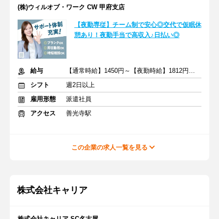
(株)ウィルオブ・ワーク CW 甲府支店
【夜勤専従】チーム制で安心◎交代で仮眠休
憩あり！夜勤手当で高収入♪日払い◎
給与
【通常時給】1450円～【夜勤時給】1812円～ ＋交通費
シフト
週2日以上
雇用形態
派遣社員
アクセス
善光寺駅
この企業の求人一覧を見る
株式会社キャリア
株式会社キャリア SC名古屋