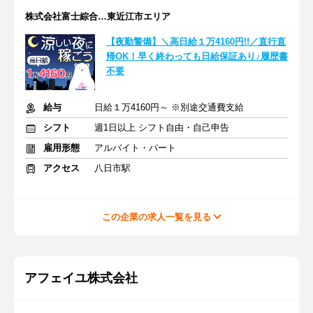
株式会社富士綜合…東近江市エリア
【夜勤警備】＼高日給１万4160円!!／直行直
帰OK！早く終わっても日給保証あり♪履歴書
不要
給与
日給１万4160円～ ※別途交通費支給
シフト
週1日以上 シフト自由・自己申告
雇用形態
アルバイト・パート
アクセス
八日市駅
この企業の求人一覧を見る
アフェイユ株式会社