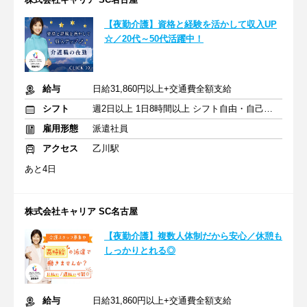
【夜勤介護】資格と経験を活かして収入UP
☆／20代～50代活躍中！
給与
日給31,860円以上+交通費全額支給
シフト
週2日以上 1日8時間以上 シフト自由・自己申告
雇用形態
派遣社員
アクセス
乙川駅
あと4日
株式会社キャリア SC名古屋
【夜勤介護】複数人体制だから安心／休憩も
しっかりとれる◎
給与
日給31,860円以上+交通費全額支給