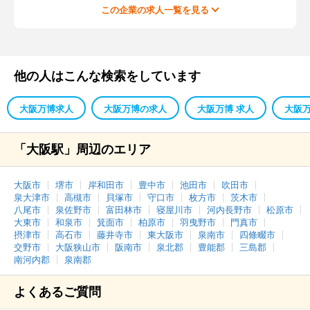
この企業の求人一覧を見る
他の人はこんな検索をしています
大阪万博求人
大阪万博の求人
大阪万博 求人
大阪
「大阪駅」周辺のエリア
大阪市
堺市
岸和田市
豊中市
池田市
吹田市
泉大津市
高槻市
貝塚市
守口市
枚方市
茨木市
八尾市
泉佐野市
富田林市
寝屋川市
河内長野市
松原市
大東市
和泉市
箕面市
柏原市
羽曳野市
門真市
摂津市
高石市
藤井寺市
東大阪市
泉南市
四條畷市
交野市
大阪狭山市
阪南市
泉北郡
豊能郡
三島郡
南河内郡
泉南郡
よくあるご質問