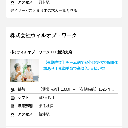
アクセス
羽村駅
デイサービスとまり木の求人一覧を見る
株式会社ウィルオブ・ワーク
(株)ウィルオブ・ワーク CO 新潟支店
【夜勤専従】チーム制で安心◎交代で仮眠休
憩あり！夜勤手当で高収入♪日払い◎
給与
【通常時給】1300円～【夜勤時給】1625円～ ＋交通費
シフト
週2日以上
雇用形態
派遣社員
アクセス
新津駅