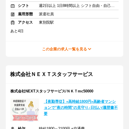
シフト
週2日以上 1日8時間以上 シフト自由・自己申告
雇用形態
派遣社員
アクセス
東別院駅
あと4日
この企業の求人一覧を見る
株式会社ＮＥＸＴスタッフサービス
株式会社NEXTスタッフサービス/ＮＫＴmc50000
【夜勤専従】«高時給1800円»高齢者マンシ
ョンで"夜の時間"の見守り♪日払い/履歴書不
要
給与
時給1800～2100円 +交通費