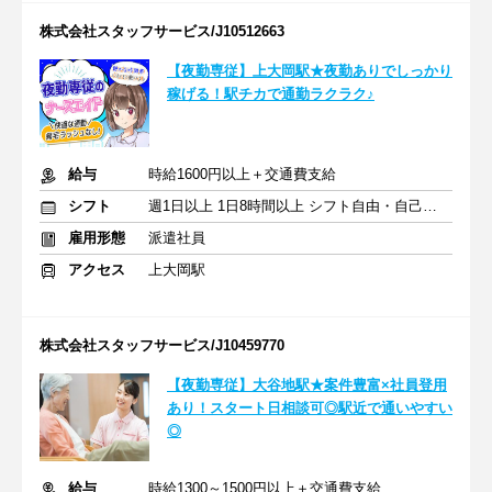
株式会社スタッフサービス/J10512663
【夜勤専従】上大岡駅★夜勤ありでしっかり
稼げる！駅チカで通勤ラクラク♪
給与
時給1600円以上＋交通費支給
シフト
週1日以上 1日8時間以上 シフト自由・自己申告
雇用形態
派遣社員
アクセス
上大岡駅
株式会社スタッフサービス/J10459770
【夜勤専従】大谷地駅★案件豊富×社員登用
あり！スタート日相談可◎駅近で通いやすい
◎
給与
時給1300～1500円以上＋交通費支給