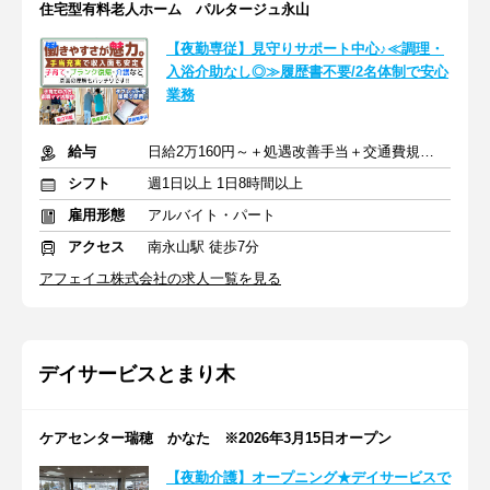
住宅型有料老人ホーム パルタージュ永山
【夜勤専従】見守りサポート中心♪≪調理・
入浴介助なし◎≫履歴書不要/2名体制で安心
業務
給与
日給2万160円～＋処遇改善手当＋交通費規定支給
シフト
週1日以上 1日8時間以上
雇用形態
アルバイト・パート
アクセス
南永山駅 徒歩7分
アフェイユ株式会社の求人一覧を見る
デイサービスとまり木
ケアセンター瑞穂 かなた ※2026年3月15日オープン
【夜勤介護】オープニング★デイサービスで