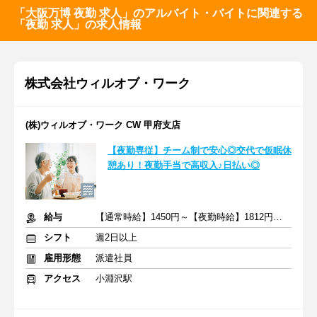
「大阪万博 夜勤 求人」のアルバイト・バイトに関連する
「夜勤 求人」の求人情報
株式会社ウィルオブ・ワーク
(株)ウィルオブ・ワーク CW 甲府支店
【夜勤専従】チーム制で安心◎交代で仮眠休
憩あり！夜勤手当で高収入♪日払い◎
給与
【通常時給】1450円～【夜勤時給】1812円～ ＋交通費
シフト
週2日以上
雇用形態
派遣社員
アクセス
小淵沢駅