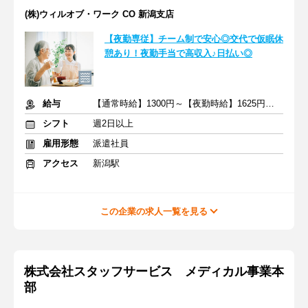
(株)ウィルオブ・ワーク CO 新潟支店
【夜勤専従】チーム制で安心◎交代で仮眠休
憩あり！夜勤手当で高収入♪日払い◎
給与
【通常時給】1300円～【夜勤時給】1625円～ ＋交通費
シフト
週2日以上
雇用形態
派遣社員
アクセス
新潟駅
この企業の求人一覧を見る
株式会社スタッフサービス メディカル事業本
部