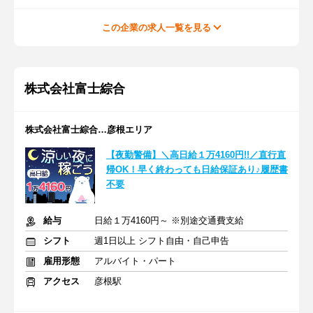
この企業の求人一覧を見る
株式会社富士綜合
株式会社富士綜合…彦根エリア
【夜勤警備】＼高日給１万4160円!!／直行直
帰OK！早く終わっても日給保証あり♪履歴書
不要
給与
日給１万4160円～ ※別途交通費支給
シフト
週1日以上 シフト自由・自己申告
雇用形態
アルバイト・パート
アクセス
彦根駅