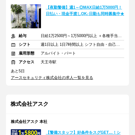
【夜勤警備】週1～◎MAX日給1万5000円！
日払い・現金手渡しOK♪日勤も同時募集中★
給与
日給1万2500円～1万5000円以上 ＋各種手当＋交通費＋昇給あり
シフト
週1日以上 1日7時間以上 シフト自由・自己申告
雇用形態
アルバイト・パート
アクセス
天王寺駅
あと5日
アースセキュリティ株式会社の求人一覧を見る
株式会社アスク
株式会社アスク 本社
【警備スタッフ】好条件をスグGET…！シ