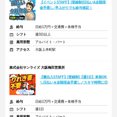
【イベントSTAFF】[登録制]日払い&全額現
金手渡し♪早上がりでも給与保証！
給与
日給1万円＋交通費＋各種手当
シフト
週3日以上
雇用形態
アルバイト・パート
アクセス
大阪上本町駅
株式会社サンライズ 大阪梅田営業所
【搬出入STAFF】[登録制]【週1日】単発OK
＼日払い＆全額現金手渡し／スキマ時間に◎
給与
日給1万円＋交通費＋各種手当
シフト
週1日
雇用形態
アルバイト・パート