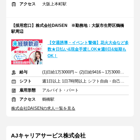
アクセス
大阪上本町駅
【採用窓口】株式会社DAISEN ※勤務地：大阪市生野区鶴橋
駅周辺
【交通誘導・イベント警備】花火大会など多
数★日払い&現金手渡しOK★週0日&短期も
OK！
給与
(1)日給1万3000円～ (2)日給9416～1万3000円 +交通費全額
シフト
週1日以上 1日7時間以上 シフト自由・自己申告
雇用形態
アルバイト・パート
アクセス
鶴橋駅
株式会社DAISENの求人一覧を見る
AJキャリアサービス株式会社