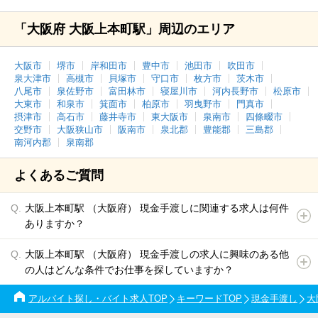
「大阪府 大阪上本町駅」周辺のエリア
大阪市
堺市
岸和田市
豊中市
池田市
吹田市
泉大津市
高槻市
貝塚市
守口市
枚方市
茨木市
八尾市
泉佐野市
富田林市
寝屋川市
河内長野市
松原市
大東市
和泉市
箕面市
柏原市
羽曳野市
門真市
摂津市
高石市
藤井寺市
東大阪市
泉南市
四條畷市
交野市
大阪狭山市
阪南市
泉北郡
豊能郡
三島郡
南河内郡
泉南郡
よくあるご質問
大阪上本町駅 （大阪府） 現金手渡しに関連する求人は何件
ありますか？
大阪上本町駅 （大阪府） 現金手渡しの求人に興味のある他
の人はどんな条件でお仕事を探していますか？
アルバイト探し・バイト求人TOP
キーワードTOP
現金手渡し
大