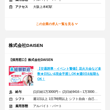
アクセス
大阪上本町駅
この企業の求人一覧を見る
株式会社DAISEN
【採用窓口】株式会社DAISEN
【交通誘導・イベント警備】花火大会など多
数★日払い&現金手渡しOK★週0日&短期も
OK！
給与
(1)日給1万3000円～ (2)日給9416～1万3000円 +交通費全額
シフト
週1日以上 1日7時間以上 シフト自由・自己申告
雇用形態
アルバイト・パート