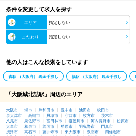
条件を変更して求人を探す
エリア
指定しない
指定しない
こだわり
他の人はこんな検索をしています
森駅 （大阪府） 現金手渡し
福駅 （大阪府） 現金手渡し
「大阪城北詰駅」周辺のエリア
大阪市
堺市
岸和田市
豊中市
池田市
吹田市
泉大津市
高槻市
貝塚市
守口市
枚方市
茨木市
八尾市
泉佐野市
富田林市
寝屋川市
河内長野市
松原市
大東市
和泉市
箕面市
柏原市
羽曳野市
門真市
摂津市
高石市
藤井寺市
東大阪市
泉南市
四條畷市