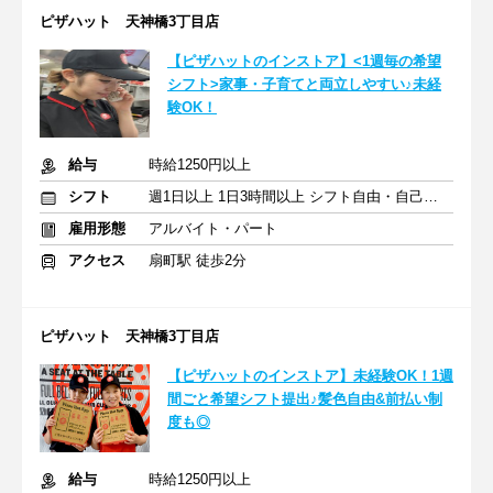
ピザハット 天神橋3丁目店
【ピザハットのインストア】<1週毎の希望
シフト>家事・子育てと両立しやすい♪未経
験OK！
給与
時給1250円以上
シフト
週1日以上 1日3時間以上 シフト自由・自己申告
雇用形態
アルバイト・パート
アクセス
扇町駅 徒歩2分
ピザハット 天神橋3丁目店
【ピザハットのインストア】未経験OK！1週
間ごと希望シフト提出♪髪色自由&前払い制
度も◎
給与
時給1250円以上