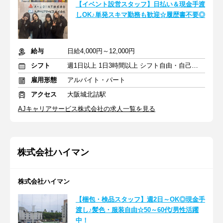
【イベント設営スタッフ】日払い＆現金手渡
しOK♪単発スキマ勤務も歓迎☆履歴書不要◎
給与
日給4,000円～12,000円
シフト
週1日以上 1日3時間以上 シフト自由・自己申告
雇用形態
アルバイト・パート
アクセス
大阪城北詰駅
AJキャリアサービス株式会社の求人一覧を見る
株式会社ハイマン
株式会社ハイマン
【梱包・検品スタッフ】週2日～OK◎現金手
渡し♪髪色・服装自由☆50～60代/男性活躍
中！