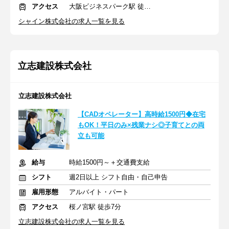
アクセス
大阪ビジネスパーク駅 徒歩4分
シャイン株式会社の求人一覧を見る
立志建設株式会社
立志建設株式会社
【CADオペレーター】高時給1500円◆在宅
もOK！平日のみ×残業ナシ◎子育てとの両
立も可能
給与
時給1500円～＋交通費支給
シフト
週2日以上 シフト自由・自己申告
雇用形態
アルバイト・パート
アクセス
桜ノ宮駅 徒歩7分
立志建設株式会社の求人一覧を見る