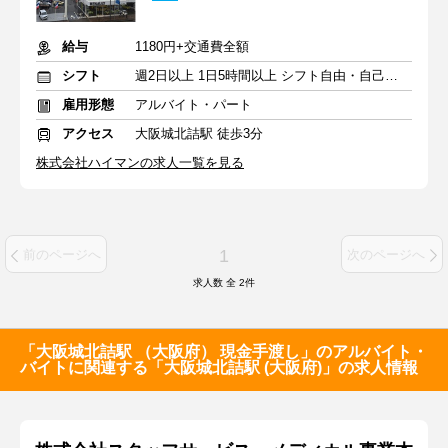
給与
1180円+交通費全額
シフト
週2日以上 1日5時間以上 シフト自由・自己申告
雇用形態
アルバイト・パート
アクセス
大阪城北詰駅 徒歩3分
株式会社ハイマンの求人一覧を見る
1
前のページへ
次のページへ
求人数 全
2
件
「大阪城北詰駅 （大阪府） 現金手渡し」のアルバイト・
バイトに関連する「大阪城北詰駅 (大阪府)」の求人情報