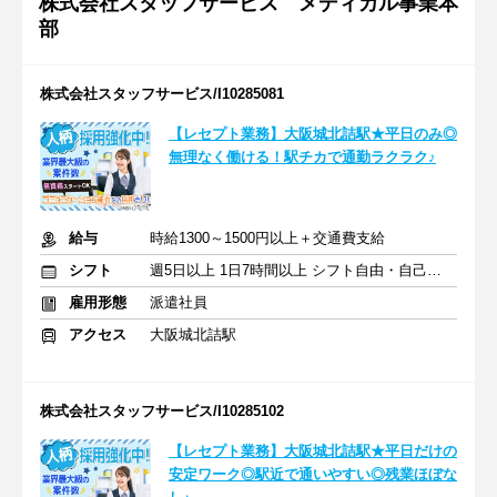
株式会社スタッフサービス メディカル事業本
部
株式会社スタッフサービス/I10285081
【レセプト業務】大阪城北詰駅★平日のみ◎
無理なく働ける！駅チカで通勤ラクラク♪
給与
時給1300～1500円以上＋交通費支給
シフト
週5日以上 1日7時間以上 シフト自由・自己申告
雇用形態
派遣社員
アクセス
大阪城北詰駅
株式会社スタッフサービス/I10285102
【レセプト業務】大阪城北詰駅★平日だけの
安定ワーク◎駅近で通いやすい◎残業ほぼな