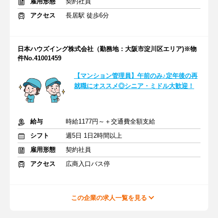
雇用形態
契約社員
アクセス
長居駅 徒歩6分
日本ハウズイング株式会社（勤務地：大阪市淀川区エリア)※物
件No.41001459
【マンション管理員】午前のみ♪定年後の再
就職にオススメ◎シニア・ミドル大歓迎！
給与
時給1177円～＋交通費全額支給
シフト
週5日 1日2時間以上
雇用形態
契約社員
アクセス
広商入口バス停
この企業の求人一覧を見る