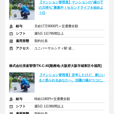
【マンション管理員】マンションの“縁の下
の力持ち”募集中！セカンドライフを始めよ
う◎
給与
月給17万9000円＋交通費全額
シフト
週5日 1日7時間以上
雇用形態
契約社員
アクセス
ユニバーサルシティ駅 徒歩5分
株式会社浪速管理/TK-C-40[勤務地:大阪府大阪市城東区今福西]
【マンション管理員】定年したけど、家にい
ると怒られるあなたへ。活躍の場がココに。
給与
時給1180円+交通費全額
シフト
週5日 1日3時間以上
雇用形態
契約社員