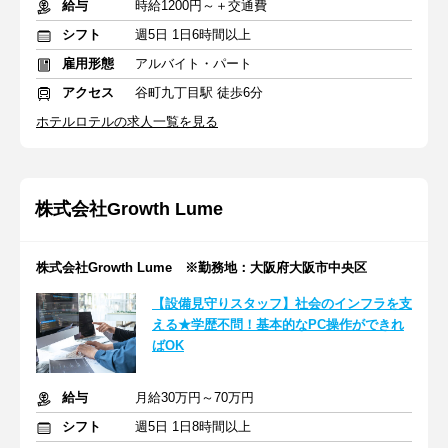
給与
時給1200円～＋交通費
シフト
週5日 1日6時間以上
雇用形態
アルバイト・パート
アクセス
谷町九丁目駅 徒歩6分
ホテルロテルの求人一覧を見る
株式会社Growth Lume
株式会社Growth Lume ※勤務地：大阪府大阪市中央区
【設備見守りスタッフ】社会のインフラを支
える★学歴不問！基本的なPC操作ができれ
ばOK
給与
月給30万円～70万円
シフト
週5日 1日8時間以上