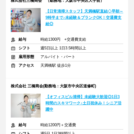
株式会社三橋商会 （勤務地：大阪市中央区大手前）
【日常清掃スタッフ】天満橋駅直結◇早朝～
9時半まで♪未経験＆ブランクOK！交通費支
給◎
給与
時給1300円 +交通費支給
シフト
週5日以上 1日3.5時間以上
雇用形態
アルバイト・パート
アクセス
天満橋駅 徒歩1分
株式会社 三橋商会(勤務地：大阪市中央区道修町)
【オフィスビル清掃】未経験大歓迎◎1日3
時間のスキマワーク♪土日祝休み！シニア活
躍中
給与
時給1200円＋交通費
シフト
週5日 1日3時間以上