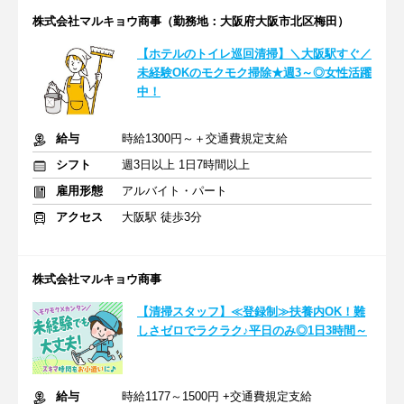
株式会社マルキョウ商事（勤務地：⼤阪府⼤阪市北区梅⽥）
【ホテルのトイレ巡回清掃】＼⼤阪駅すぐ／
未経験OKのモクモク掃除★週3～◎女性活躍
中！
給与
時給1300円～＋交通費規定支給
シフト
週3日以上 1日7時間以上
雇用形態
アルバイト・パート
アクセス
大阪駅 徒歩3分
株式会社マルキョウ商事
【清掃スタッフ】≪登録制≫扶養内OK！難
しさゼロでラクラク♪平日のみ◎1日3時間～
給与
時給1177～1500円 +交通費規定支給