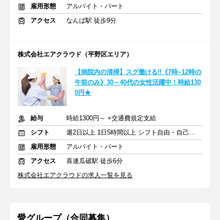
雇用形態
アルバイト・パート
アクセス
なんば駅 徒歩9分
株式会社エアクラウド（平野区エリア）
【病院内の清掃】スグ働ける!!《7時~12時の
午前のみ》30～40代の女性活躍中！時給130
0円★
給与
時給1300円～ +交通費規定支給
シフト
週2日以上 1日5時間以上 シフト自由・自己申告
雇用形態
アルバイト・パート
アクセス
喜連瓜破駅 徒歩6分
株式会社エアクラウドの求人一覧を見る
愛グループ（合同募集）