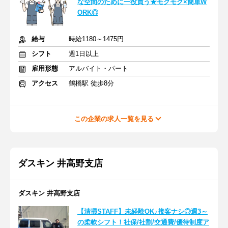
な空間のために一役買う★モクモク×簡単W
ORK◎
給与
時給1180～1475円
シフト
週1日以上
雇用形態
アルバイト・パート
アクセス
鶴橋駅 徒歩8分
この企業の求人一覧を見る
ダスキン 井高野支店
ダスキン 井高野支店
【清掃STAFF】未経験OK♪接客ナシ◎週3～
の柔軟シフト！社保/社割/交通費/優待制度ア