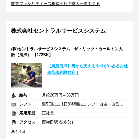
関電ファシリティーズ株式会社の求人一覧を見る
株式会社セントラルサービスシステム
(株)セントラルサービスシステム ザ・リッツ・カールトン大
阪（清掃） 【172SK】
【厨房清掃】裏から支えるやりがいあるお仕
事◎未経験歓迎！
給与
月給26万円～36万円
シフト
週5日以上 1日8時間以上 シフト自由・自己申告
雇用形態
正社員
アクセス
西梅田駅 徒歩5分
あと4日