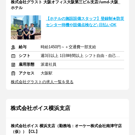
株式会社グラスト 大阪オフィス大阪第三ビル支店:/umd-大阪_
ホテル
【ホテルの施設設備スタッフ】登録制★防災
センター待機や設備点検など♪日払いOK
給与
時給1450円～＋交通費一部支給
シフト
週3日以上 1日8時間以上 シフト自由・自己申告
雇用形態
派遣社員
アクセス
大阪駅
株式会社グラストの求人一覧を見る
株式会社ボイス横浜支店
株式会社ボイス 横浜支店（勤務地：オーケー株式会社南津守店
（仮））【CL】