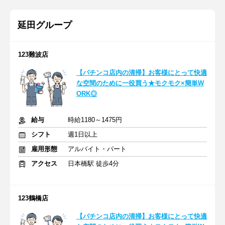
延田グループ
123難波店
【パチンコ店内の清掃】お客様にとって快適
な空間のために一役買う★モクモク×簡単W
ORK◎
給与
時給1180～1475円
シフト
週1日以上
雇用形態
アルバイト・パート
アクセス
日本橋駅 徒歩4分
123鶴橋店
【パチンコ店内の清掃】お客様にとって快適