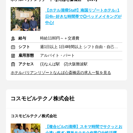
【ホテル清掃Staff】南国リゾートホテル♪1
日4h~好きな時間帯で◎ベッドメイキングが
中心!
給与
時給1180円～＋交通費
シフト
週1日以上 1日4時間以上 シフト自由・自己申告
雇用形態
アルバイト・パート
アクセス
(1)なんば駅 (2)大阪難波駅
ホテルバリアンリゾートなんば心斎橋店の求人一覧を見る
コスモビルテクノ株式会社
コスモビルテクノ株式会社
【複合ビルの清掃】スキマ時間でサクッとお
小遣い稼ぎ♪簡単モクモク作業◎女性活躍