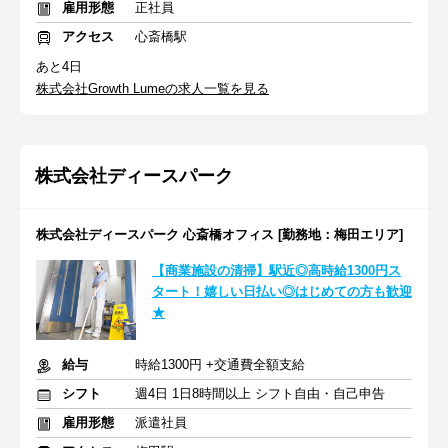
雇用形態
正社員
アクセス
心斎橋駅
あと4日
株式会社Growth Lumeの求人一覧を見る
株式会社ディースパーク
株式会社ディースパーク 心斎橋オフィス [勤務地：梅田エリア]
【商業施設の清掃】駅近◎高時給1300円ス
タート！嬉しい日払い◎はじめての方も歓迎
★
給与
時給1300円 +交通費全額支給
シフト
週4日 1日8時間以上 シフト自由・自己申告
雇用形態
派遣社員