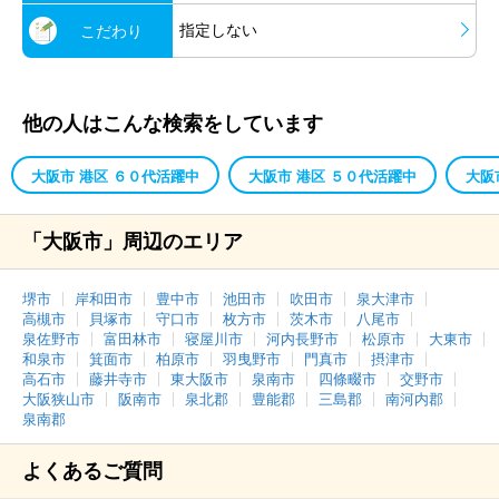
指定しない
こだわり
他の人はこんな検索をしています
大阪市 港区 ６０代活躍中
大阪市 港区 ５０代活躍中
大阪
「大阪市」周辺のエリア
堺市
岸和田市
豊中市
池田市
吹田市
泉大津市
高槻市
貝塚市
守口市
枚方市
茨木市
八尾市
泉佐野市
富田林市
寝屋川市
河内長野市
松原市
大東市
和泉市
箕面市
柏原市
羽曳野市
門真市
摂津市
高石市
藤井寺市
東大阪市
泉南市
四條畷市
交野市
大阪狭山市
阪南市
泉北郡
豊能郡
三島郡
南河内郡
泉南郡
よくあるご質問