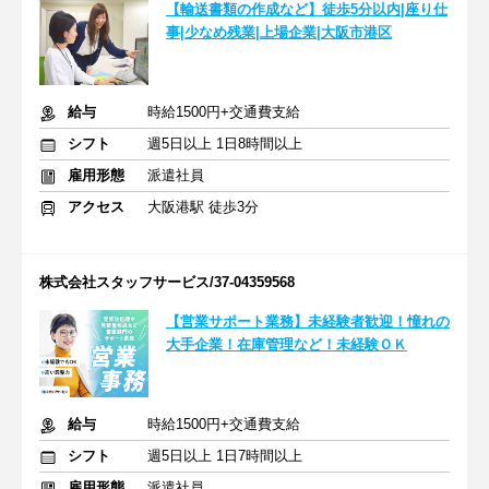
【輸送書類の作成など】徒歩5分以内|座り仕
事|少なめ残業|上場企業|大阪市港区
給与
時給1500円+交通費支給
シフト
週5日以上 1日8時間以上
雇用形態
派遣社員
アクセス
大阪港駅 徒歩3分
株式会社スタッフサービス/37-04359568
【営業サポート業務】未経験者歓迎！憧れの
大手企業！在庫管理など！未経験ＯＫ
給与
時給1500円+交通費支給
シフト
週5日以上 1日7時間以上
雇用形態
派遣社員