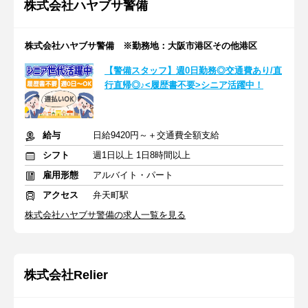
株式会社ハヤブサ警備
株式会社ハヤブサ警備 ※勤務地：大阪市港区その他港区
【警備スタッフ】週0日勤務◎交通費あり/直
行直帰◎♪<履歴書不要>シニア活躍中！
給与
日給9420円～＋交通費全額支給
シフト
週1日以上 1日8時間以上
雇用形態
アルバイト・パート
アクセス
弁天町駅
株式会社ハヤブサ警備の求人一覧を見る
株式会社Relier