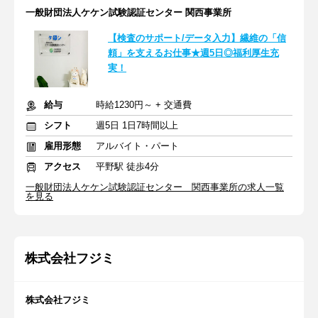
一般財団法人ケケン試験認証センター 関西事業所
【検査のサポート/データ入力】繊維の「信
頼」を支えるお仕事★週5日◎福利厚生充
実！
給与
時給1230円～ + 交通費
シフト
週5日 1日7時間以上
雇用形態
アルバイト・パート
アクセス
平野駅 徒歩4分
一般財団法人ケケン試験認証センター 関西事業所の求人一覧
を見る
株式会社フジミ
株式会社フジミ