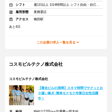
シフト
週1日以上 1日4時間以上 シフト自由・自己申告
雇用形態
業務委託
アクセス
梅田駅
あと4日
この企業の求人一覧を見る
コスモビルテクノ株式会社
コスモビルテクノ株式会社
【複合ビルの清掃】スキマ時間でサクッとお
小遣い稼ぎ♪簡単モクモク作業◎女性活躍
中！
給与
時給1177円〜+交通費一部支給