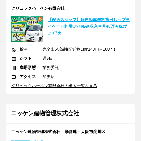
グリュックハーベン有限会社
【配送スタッフ】軽自動車無料貸出し⇒プラ
イベート利用OK♪MAX収入⇒月40万も稼げ
ます!★
給与
完全出来高制(配送物1個/140円～160円)
シフト
週5日
雇用形態
業務委託
アクセス
加美駅
グリュックハーベン有限会社の求人一覧を見る
ニッケン建物管理株式会社
ニッケン建物管理株式会社 勤務地：大阪市淀川区