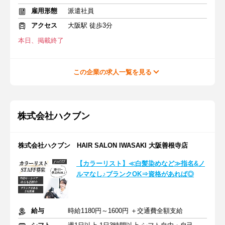
雇用形態
派遣社員
アクセス
大阪駅 徒歩3分
本日、掲載終了
この企業の求人一覧を見る
株式会社ハクブン
株式会社ハクブン HAIR SALON IWASAKI 大阪善根寺店
【カラーリスト】≪白髪染めなど≫指名&ノ
ルマなし♪ブランクOK⇒資格があれば◎
給与
時給1180円～1600円 ＋交通費全額支給