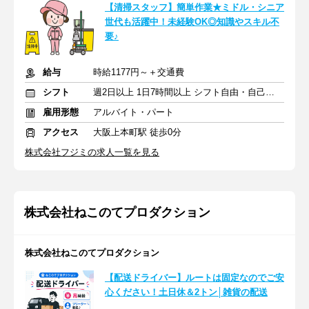
【清掃スタッフ】簡単作業★ミドル・シニア
世代も活躍中！未経験OK◎知識やスキル不
要♪
給与
時給1177円～＋交通費
シフト
週2日以上 1日7時間以上 シフト自由・自己申告
雇用形態
アルバイト・パート
アクセス
大阪上本町駅 徒歩0分
株式会社フジミの求人一覧を見る
株式会社ねこのてプロダクション
株式会社ねこのてプロダクション
【配送ドライバー】ルートは固定なのでご安
心ください！土日休＆2トン│雑貨の配送