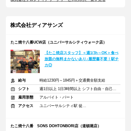
株式会社ディアサンズ
たこ焼十八番UCW店（ユニバーサルシティウォーク店）
【たこ焼店スタッフ】＜週1/3h～OK＞食べ
放題の無料まかないあり♪履歴書不要！駅チ
カ◎
給与
時給1230円～1845円＋交通費全額支給
シフト
週1日以上 1日3時間以上 シフト自由・自己申告
雇用形態
アルバイト・パート
アクセス
ユニバーサルシティ駅 徒歩1分
たこ焼十八番 SONS DOHTONBORI店（道頓堀店）