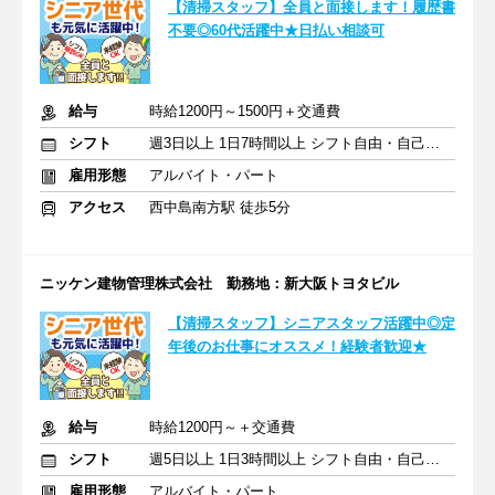
【清掃スタッフ】全員と面接します！履歴書
不要◎60代活躍中★日払い相談可
給与
時給1200円～1500円＋交通費
シフト
週3日以上 1日7時間以上 シフト自由・自己申告
雇用形態
アルバイト・パート
アクセス
西中島南方駅 徒歩5分
ニッケン建物管理株式会社 勤務地：新大阪トヨタビル
【清掃スタッフ】シニアスタッフ活躍中◎定
年後のお仕事にオススメ！経験者歓迎★
給与
時給1200円～＋交通費
シフト
週5日以上 1日3時間以上 シフト自由・自己申告
雇用形態
アルバイト・パート