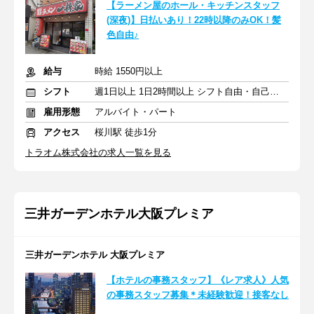
【ラーメン屋のホール・キッチンスタッフ
(深夜)】日払いあり！22時以降のみOK！髪
色自由♪
給与
時給 1550円以上
シフト
週1日以上 1日2時間以上 シフト自由・自己申告
雇用形態
アルバイト・パート
アクセス
桜川駅 徒歩1分
トラオム株式会社の求人一覧を見る
三井ガーデンホテル大阪プレミア
三井ガーデンホテル 大阪プレミア
【ホテルの事務スタッフ】《レア求人》人気
の事務スタッフ募集＊未経験歓迎！接客なし