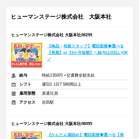
ヒューマンステージ株式会社 大阪本社
ヒューマンステージ株式会社 大阪本社/M299
【検品・包装スタッフ】電話面接◆選べる
【長期】or【2か月短期】＼給与は日払いOK
／
給与
時給1350円 +交通費全額支給
シフト
週5日 1日7.5時間以上
雇用形態
派遣社員
アクセス
吉田駅
ヒューマンステージ株式会社 大阪本社/M095
【かんたん袋詰め】電話面接◆選べる【長