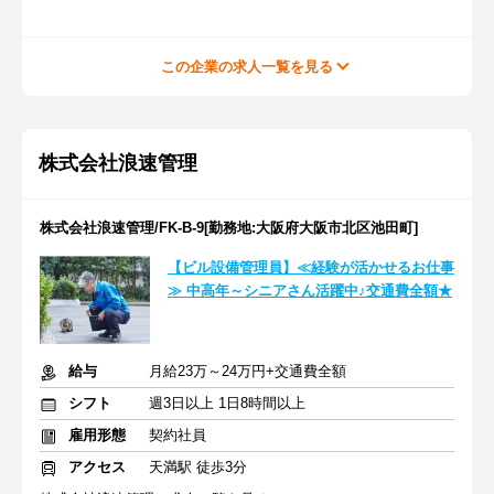
この企業の求人一覧を見る
株式会社浪速管理
株式会社浪速管理/FK-B-9[勤務地:大阪府大阪市北区池田町]
【ビル設備管理員】≪経験が活かせるお仕事
≫ 中高年～シニアさん活躍中♪交通費全額★
給与
月給23万～24万円+交通費全額
シフト
週3日以上 1日8時間以上
雇用形態
契約社員
アクセス
天満駅 徒歩3分