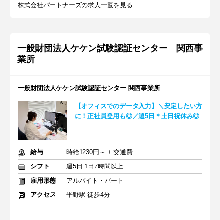
株式会社パートナーズの求人一覧を見る
一般財団法人ケケン試験認証センター 関西事
業所
一般財団法人ケケン試験認証センター 関西事業所
【オフィスでのデータ入力】＼安定したい方
に！正社員登用も◎／週5日＊土日祝休み◎
給与
時給1230円～ + 交通費
シフト
週5日 1日7時間以上
雇用形態
アルバイト・パート
アクセス
平野駅 徒歩4分