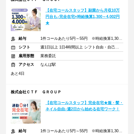
【在宅コールスタッフ】副業から月収10万
円台も♪完全在宅×時給換算1,300～4,002円
★
給与
1件コールあたり5円～55円 ※時給換算1,300円～4,000円
シフト
週1日以上 1日4時間以上 シフト自由・自己申告
雇用形態
業務委託
アクセス
なんば駅
あと4日
株式会社ＣＴＦ ＧＲＯＵＰ
【在宅コールスタッフ】完全在宅★服・髪・
ネイル自由♪週2日から始める在宅ワーク！
給与
1件コールあたり5円～55円 ※時給換算1,300円～4,000円