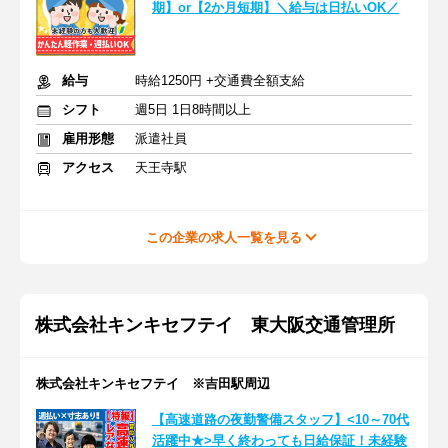
期】or【2か月短期】＼給与は日払いOK／
給与
時給1250円 +交通費全額支給
シフト
週5日 1日8時間以上
雇用形態
派遣社員
アクセス
天王寺駅
この企業の求人一覧を見る
株式会社キンキセフテイ 東大阪交通管理所
株式会社キンキセフテイ ※吉田駅周辺
【高速道路の夜勤警備スタッフ】<10～70代
活躍中★>早く終わっても日給保証！未経験