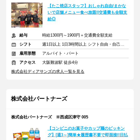
【たこ焼店スタッフ】おしゃれ自由/まかな
いで店舗メニュー食べ放題!!交通費も全額支
給◎
給与
時給1300円～1900円＋交通費全額支給
シフト
週1日以上 1日3時間以上 シフト自由・自己申告
雇用形態
アルバイト・パート
アクセス
大阪難波駅 徒歩4分
株式会社ディアサンズの求人一覧を見る
株式会社パートナーズ
株式会社パートナーズ ※西成区津守 005
【コンビニのお菓子やカップ麺のピッキン
グ】[週3～]簡単★履歴書不要で即面接!!日払