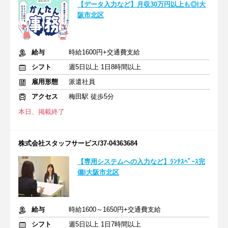
【データ入力など】月収30万円以上も◎|大
阪市北区
給与
時給1600円+交通費支給
シフト
週5日以上 1日8時間以上
雇用形態
派遣社員
アクセス
梅田駅 徒歩5分
本日、掲載終了
株式会社スタッフサービス/37-04363684
【専用システムへの入力など】ﾗﾝﾁｽﾍﾟｰｽ完
備|大阪市北区
給与
時給1600～1650円+交通費支給
シフト
週5日以上 1日7時間以上