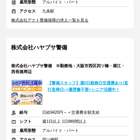
雇用形態
アルバイト・パート
アクセス
九条駅
株式会社アクト警備保障の求人一覧を見る
株式会社ハヤブサ警備
株式会社ハヤブサ警備 ※勤務地：大阪市西区四ツ橋・堀江・
西長堀周辺
【警備スタッフ】週0日勤務◎交通費あり/直
行直帰◎♪<履歴書不要>シニア活躍中！
給与
日給9420円～＋交通費全額支給
シフト
週1日以上 1日8時間以上
雇用形態
アルバイト・パート
アクセス
四ツ橋駅