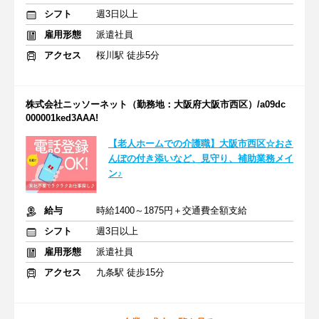
シフト
週3日以上
雇用形態
派遣社員
アクセス
桜川駅 徒歩5分
株式会社ニッソーネット（勤務地：大阪府大阪市西区）/a09dc
000001ked3AAA!
【老人ホームでの介護職】大阪市西区☆おさ
んぽの付き添いなど、見守り、補助業務メイ
ン♪
給与
時給1400～1875円＋交通費全額支給
シフト
週3日以上
雇用形態
派遣社員
アクセス
九条駅 徒歩15分