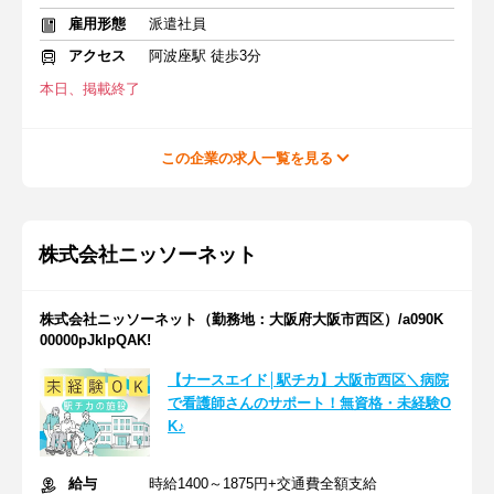
雇用形態
派遣社員
アクセス
阿波座駅 徒歩3分
本日、掲載終了
この企業の求人一覧を見る
株式会社ニッソーネット
株式会社ニッソーネット（勤務地：大阪府大阪市西区）/a090K
00000pJkIpQAK!
【ナースエイド│駅チカ】大阪市西区＼病院
で看護師さんのサポート！無資格・未経験O
K♪
給与
時給1400～1875円+交通費全額支給