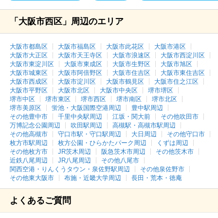
「大阪市西区」周辺のエリア
大阪市都島区
大阪市福島区
大阪市此花区
大阪市港区
大阪市大正区
大阪市天王寺区
大阪市浪速区
大阪市西淀川区
大阪市東淀川区
大阪市東成区
大阪市生野区
大阪市旭区
大阪市城東区
大阪市阿倍野区
大阪市住吉区
大阪市東住吉区
大阪市西成区
大阪市淀川区
大阪市鶴見区
大阪市住之江区
大阪市平野区
大阪市北区
大阪市中央区
堺市堺区
堺市中区
堺市東区
堺市西区
堺市南区
堺市北区
堺市美原区
蛍池・大阪国際空港周辺
豊中駅周辺
その他豊中市
千里中央駅周辺
江坂・関大前
その他吹田市
万博記念公園周辺
吹田駅周辺
高槻駅・高槻市駅周辺
その他高槻市
守口市駅・守口駅周辺
大日周辺
その他守口市
枚方市駅周辺
枚方公園・ひらかたパーク周辺
くずは周辺
その他枚方市
JR茨木周辺
阪急茨木市周辺
その他茨木市
近鉄八尾周辺
JR八尾周辺
その他八尾市
関西空港・りんくうタウン・泉佐野駅周辺
その他泉佐野市
その他東大阪市
布施・近畿大学周辺
長田・荒本・徳庵
よくあるご質問