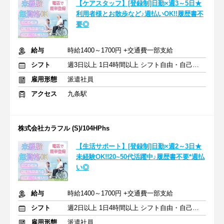
【ケアスタッフ】[登録制]日勤×週3～5日★
利用者様とお散歩など♪週払いOK!!履歴書不
要◎
給与
時給1400～1700円 +交通費一部支給
シフト
週3日以上 1日4時間以上 シフト自由・自己申告
雇用形態
派遣社員
アクセス
九条駅
株式会社カラフル (S)/104HPhs
【生活サポート】[登録制]日勤×週2～3日★
未経験OK!!20~50代活躍中♪履歴書不要*週払
い◎
給与
時給1400～1700円 +交通費一部支給
シフト
週2日以上 1日4時間以上 シフト自由・自己申告
雇用形態
派遣社員