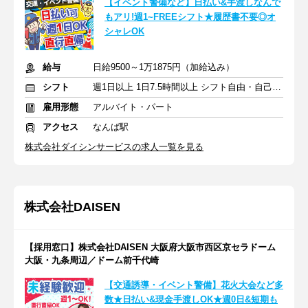
【イベント警備など】日払い&手渡しなんで
もアリ!週1~FREEシフト★履歴書不要◎オ
シャレOK
給与
日給9500～1万1875円（加給込み）
シフト
週1日以上 1日7.5時間以上 シフト自由・自己申告
雇用形態
アルバイト・パート
アクセス
なんば駅
株式会社ダイシンサービスの求人一覧を見る
株式会社DAISEN
【採用窓口】株式会社DAISEN 大阪府大阪市西区京セラドーム
大阪・九条周辺／ドーム前千代崎
【交通誘導・イベント警備】花火大会など多
数★日払い&現金手渡しOK★週0日&短期も