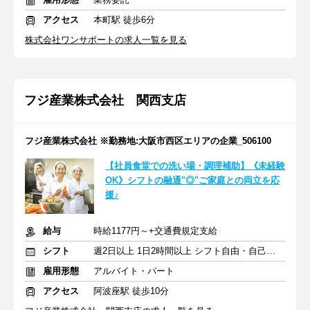
アクセス
本町駅 徒歩6分
株式会社ワンサポートの求人一覧を見る
フジ産業株式会社 関西支店
フジ産業株式会社 ※勤務地:大阪市西区エリアの企業_506100
【社員食堂での洗い場・調理補助】《未経験
OK》シフトの融通"◎"ご家庭との両立を応
援♪
給与
時給1177円～+交通費規定支給
シフト
週2日以上 1日2時間以上 シフト自由・自己申告
雇用形態
アルバイト・パート
アクセス
阿波座駅 徒歩10分