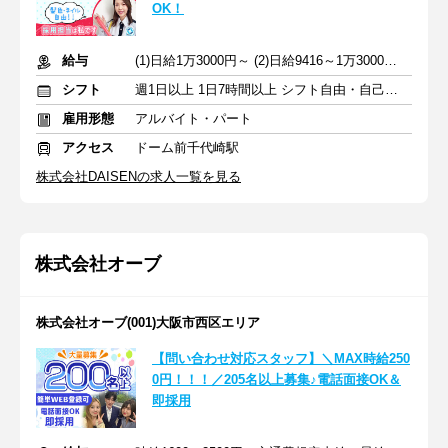
OK！
給与
(1)日給1万3000円～ (2)日給9416～1万3000円 +交通費全額
シフト
週1日以上 1日7時間以上 シフト自由・自己申告
雇用形態
アルバイト・パート
アクセス
ドーム前千代崎駅
株式会社DAISENの求人一覧を見る
株式会社オーブ
株式会社オーブ(001)大阪市西区エリア
【問い合わせ対応スタッフ】＼MAX時給250
0円！！！／205名以上募集♪電話面接OK＆
即採用