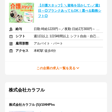
【介護スタッフ】＼資格を活かして♪／週1
日～◎ブランクあってもOK！選べる勤務シ
フト◎
給与
日勤:時給1220円～／夜勤:日給2万300円～ ※交通費全額支給
シフト
週1日以上 1日5時間以上 シフト自由・自己申告
雇用形態
アルバイト・パート
アクセス
本町駅 徒歩4分
この企業の求人一覧を見る
株式会社カラフル
株式会社カラフル (S)/104HPhs