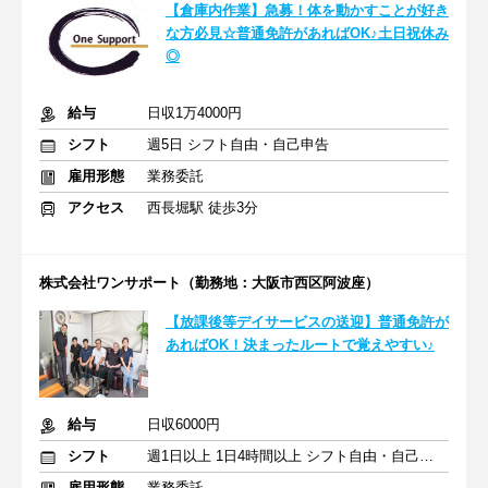
【倉庫内作業】急募！体を動かすことが好き
な方必見☆普通免許があればOK♪土日祝休み
◎
給与
日収1万4000円
シフト
週5日 シフト自由・自己申告
雇用形態
業務委託
アクセス
西長堀駅 徒歩3分
株式会社ワンサポート（勤務地：大阪市西区阿波座）
【放課後等デイサービスの送迎】普通免許が
あればOK！決まったルートで覚えやすい♪
給与
日収6000円
シフト
週1日以上 1日4時間以上 シフト自由・自己申告
雇用形態
業務委託