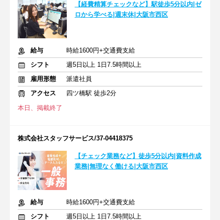
【経費精算チェックなど】駅徒歩5分以内|ゼ
ロから学べる|週末休|大阪市西区
給与
時給1600円+交通費支給
シフト
週5日以上 1日7.5時間以上
雇用形態
派遣社員
アクセス
四ツ橋駅 徒歩2分
本日、掲載終了
株式会社スタッフサービス/37-04418375
【チェック業務など】徒歩5分以内|資料作成
業務|無理なく働ける|大阪市西区
給与
時給1600円+交通費支給
シフト
週5日以上 1日7.5時間以上