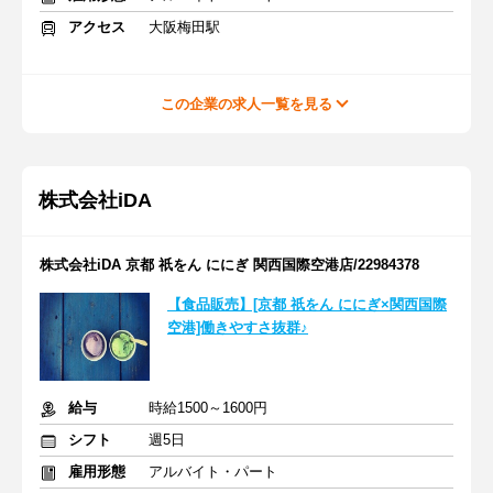
アクセス
大阪梅田駅
この企業の求人一覧を見る
株式会社iDA
株式会社iDA 京都 祇をん ににぎ 関西国際空港店/22984378
【食品販売】[京都 祇をん ににぎ×関西国際
空港]働きやすさ抜群♪
給与
時給1500～1600円
シフト
週5日
雇用形態
アルバイト・パート