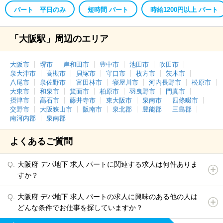
パート 平日のみ
短時間 パート
時給1200円以上 パート
「大阪駅」周辺のエリア
大阪市
堺市
岸和田市
豊中市
池田市
吹田市
泉大津市
高槻市
貝塚市
守口市
枚方市
茨木市
八尾市
泉佐野市
富田林市
寝屋川市
河内長野市
松原市
大東市
和泉市
箕面市
柏原市
羽曳野市
門真市
摂津市
高石市
藤井寺市
東大阪市
泉南市
四條畷市
交野市
大阪狭山市
阪南市
泉北郡
豊能郡
三島郡
南河内郡
泉南郡
よくあるご質問
大阪府 デパ地下 求人 パートに関連する求人は何件ありま
すか？
大阪府 デパ地下 求人 パートの求人に興味のある他の人は
どんな条件でお仕事を探していますか？