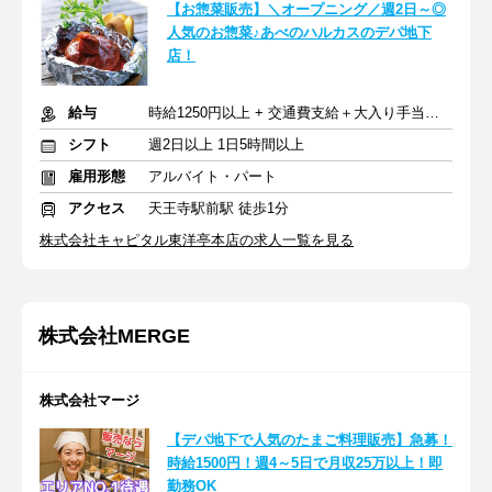
【お惣菜販売】＼オープニング／週2日～◎
人気のお惣菜♪あべのハルカスのデパ地下
店！
給与
時給1250円以上 + 交通費支給＋大入り手当あり
シフト
週2日以上 1日5時間以上
雇用形態
アルバイト・パート
アクセス
天王寺駅前駅 徒歩1分
株式会社キャピタル東洋亭本店の求人一覧を見る
株式会社MERGE
株式会社マージ
【デパ地下で人気のたまご料理販売】急募！
時給1500円！週4～5日で月収25万以上！即
勤務OK