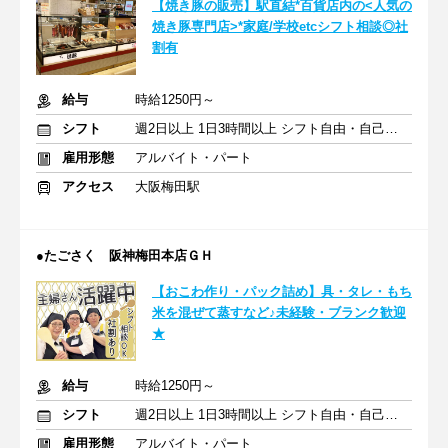
【焼き豚の販売】駅直結*百貨店内の<人気の
焼き豚専門店>*家庭/学校etcシフト相談◎社
割有
給与
時給1250円～
シフト
週2日以上 1日3時間以上 シフト自由・自己申告
雇用形態
アルバイト・パート
アクセス
大阪梅田駅
●たごさく 阪神梅田本店ＧＨ
【おこわ作り・パック詰め】具・タレ・もち
米を混ぜて蒸すなど♪未経験・ブランク歓迎
★
給与
時給1250円～
シフト
週2日以上 1日3時間以上 シフト自由・自己申告
雇用形態
アルバイト・パート