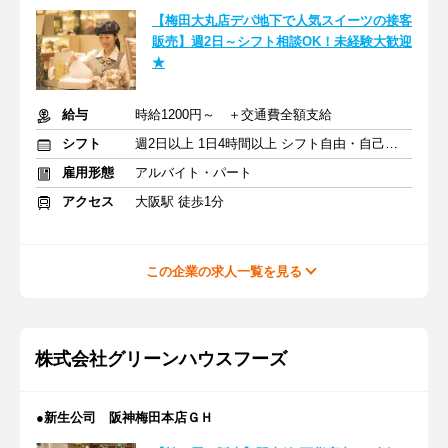
【梅田大丸店デパ地下で人気スイーツの接客
販売】週2日～シフト相談OK！未経験大歓迎
★
給与
時給1200円～ ＋交通費全額支給
シフト
週2日以上 1日4時間以上 シフト自由・自己申告
雇用形態
アルバイト・パート
アクセス
大阪駅 徒歩1分
この企業の求人一覧を見る
株式会社グリーンハウスフーズ
●新生公司 阪神梅田本店ＧＨ