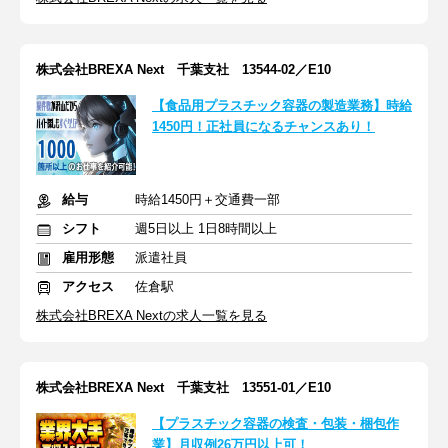
株式会社BREXA Next 千葉支社 13544-02／E10
【食品用プラスチック容器の製造業務】時給
1450円！正社員になるチャンスあり！
給与
時給1450円＋交通費一部
シフト
週5日以上 1日8時間以上
雇用形態
派遣社員
アクセス
佐倉駅
株式会社BREXA Nextの求人一覧を見る
株式会社BREXA Next 千葉支社 13551-01／E10
【プラスチック容器の検査・包装・梱包作
業】月収例26万円以上可！