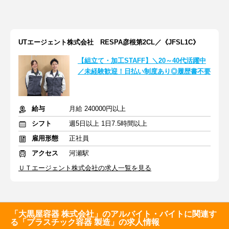
UTエージェント株式会社 RESPA彦根第2CL／《JFSL1C》
【組立て・加工STAFF】＼20～40代活躍中
／未経験歓迎！日払い制度あり◎履歴書不要
給与
月給 240000円以上
シフト
週5日以上 1日7.5時間以上
雇用形態
正社員
アクセス
河瀬駅
ＵＴエージェント株式会社の求人一覧を見る
「大黒屋容器 株式会社」のアルバイト・バイトに関連す
る「プラスチック容器 製造」の求人情報