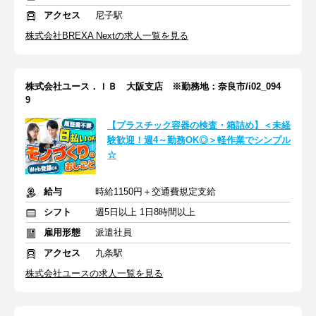
アクセス
尼子駅
株式会社BREXA Nextの求人一覧を見る
株式会社ユース．ＩＢ 大阪支店 ※勤務地：奈良市/i02_094
9
【プラスチック容器の検査・箱詰め】＜未経
験歓迎！週4～勤務OK◎＞軽作業でシンプル
☆
給与
時給1150円＋交通費規定支給
シフト
週5日以上 1日8時間以上
雇用形態
派遣社員
アクセス
九条駅
株式会社ユースの求人一覧を見る