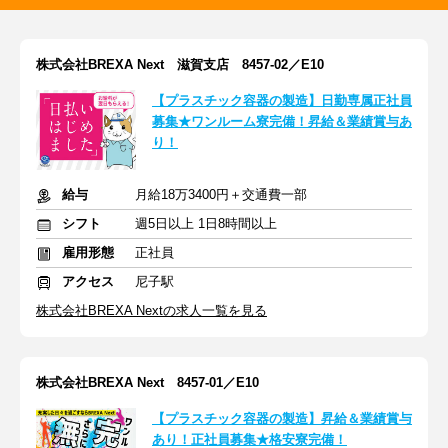
株式会社BREXA Next 滋賀支店 8457-02／E10
【プラスチック容器の製造】日勤専属正社員
募集★ワンルーム寮完備！昇給＆業績賞与あ
り！
給与
月給18万3400円＋交通費一部
シフト
週5日以上 1日8時間以上
雇用形態
正社員
アクセス
尼子駅
株式会社BREXA Nextの求人一覧を見る
株式会社BREXA Next 8457-01／E10
【プラスチック容器の製造】昇給＆業績賞与
あり！正社員募集★格安寮完備！