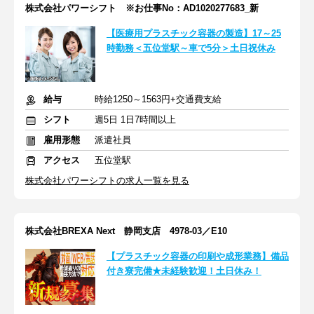
株式会社パワーシフト ※お仕事No：AD1020277683_新
【医療用プラスチック容器の製造】17～25
時勤務＜五位堂駅～車で5分＞土日祝休み
給与
時給1250～1563円+交通費支給
シフト
週5日 1日7時間以上
雇用形態
派遣社員
アクセス
五位堂駅
株式会社パワーシフトの求人一覧を見る
株式会社BREXA Next 静岡支店 4978-03／E10
【プラスチック容器の印刷や成形業務】備品
付き寮完備★未経験歓迎！土日休み！