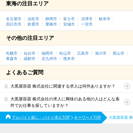
東海の注目エリア
名古屋市
浜松市
静岡市
富士市
沼津市
岐阜市
四日市市
鈴鹿市
豊橋市
安城市
一宮市
その他の注目エリア
札幌市
仙台市
福岡市
松山市
広島市
旭川市
郡山市
青森市
函館市
北九州市
熊本市
よくあるご質問
大黒屋容器 株式会社に関連する求人は何件ありますか？
大黒屋容器 株式会社の求人に興味のある他の人はどんな条
件でお仕事を探していますか？
アルバイト探し・バイト求人TOP
キーワードTOP
大黒屋容器 