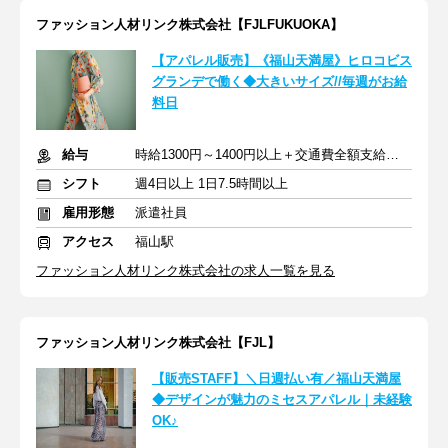
ファッション人材リンク株式会社【FJLFUKUOKA】
【アパレル販売】《福山天満屋》ヒロコビス
グランデで働く◆大きいサイズ//毎週がお給
料日
給与
時給1300円～1400円以上＋交通費全額支給あり
シフト
週4日以上 1日7.5時間以上
雇用形態
派遣社員
アクセス
福山駅
ファッション人材リンク株式会社の求人一覧を見る
ファッション人材リンク株式会社【FJL】
【販売STAFF】＼日週払い有／福山天満屋
◆デザインが魅力のミセスアパレル｜未経験
OK♪