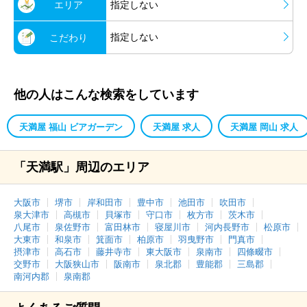
エリア
指定しない
指定しない
こだわり
他の人はこんな検索をしています
天満屋 福山 ビアガーデン
天満屋 求人
天満屋 岡山 求人
「天満駅」周辺のエリア
大阪市
堺市
岸和田市
豊中市
池田市
吹田市
泉大津市
高槻市
貝塚市
守口市
枚方市
茨木市
八尾市
泉佐野市
富田林市
寝屋川市
河内長野市
松原市
大東市
和泉市
箕面市
柏原市
羽曳野市
門真市
摂津市
高石市
藤井寺市
東大阪市
泉南市
四條畷市
交野市
大阪狭山市
阪南市
泉北郡
豊能郡
三島郡
南河内郡
泉南郡