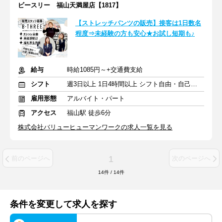
ビースリー 福山天満屋店【1817】
【ストレッチパンツの販売】接客は1日数名
程度⇒未経験の方も安心★お試し短期も♪
給与
時給1085円～+交通費支給
シフト
週3日以上 1日4時間以上 シフト自由・自己申告
雇用形態
アルバイト・パート
アクセス
福山駅 徒歩6分
株式会社バリューヒューマンワークの求人一覧を見る
1
前のページへ
次のページへ
14
件
/
14
件
条件を変更して求人を探す