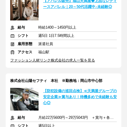
【アパレル販売】福山天満屋◆上品なレディ
ースアパレル｜20～50代活躍中♪未経験◎
給与
時給1400～1450円以上
シフト
週5日 1日7.5時間以上
雇用形態
派遣社員
アクセス
福山駅
ファッション人材リンク株式会社の求人一覧を見る
株式会社山陽セフティ 本社 ※勤務地：岡山市中心部
【防犯設備の巡回点検】≪天満屋グループの
安定企業≫賞与あり！待機多めで未経験も安
心◎
給与
月給22万5600円～29万5043円 ＋賞与＋各種手当＋交通費
シフト
週5日以上