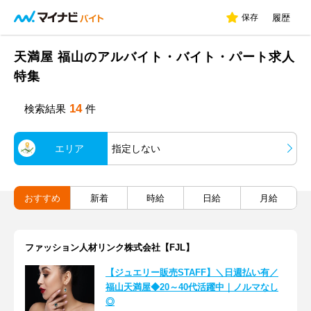
保存
履歴
天満屋 福山のアルバイト・バイト・パート求人
特集
14
検索結果
件
エリア
指定しない
おすすめ
新着
時給
日給
月給
ファッション人材リンク株式会社【FJL】
【ジュエリー販売STAFF】＼日週払い有／
福山天満屋◆20～40代活躍中｜ノルマなし
◎