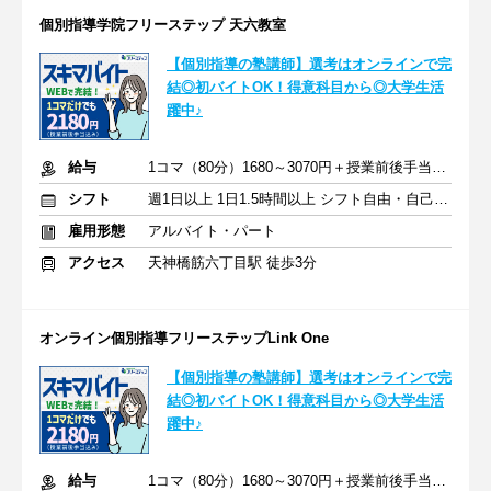
個別指導学院フリーステップ 天六教室
【個別指導の塾講師】選考はオンラインで完
結◎初バイトOK！得意科目から◎大学生活
躍中♪
給与
1コマ（80分）1680～3070円＋授業前後手当500円＋交通費全額支給
シフト
週1日以上 1日1.5時間以上 シフト自由・自己申告
雇用形態
アルバイト・パート
アクセス
天神橋筋六丁目駅 徒歩3分
オンライン個別指導フリーステップLink One
【個別指導の塾講師】選考はオンラインで完
結◎初バイトOK！得意科目から◎大学生活
躍中♪
給与
1コマ（80分）1680～3070円＋授業前後手当500円＋交通費全額支給