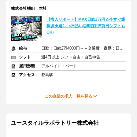
株式会社橘組 本社
【搬入サポート】MAX日給3万円☆今すぐ爆
稼ぎ★週4～×日払い◎即採用!!前日シフトも
OK♪
給与
日勤：日給2万4000円～＋交通費 夜勤：日給3万円～＋交通費
シフト
週4日以上 シフト自由・自己申告
雇用形態
アルバイト・パート
アクセス
都島駅
この企業の求人一覧を見る
ユースタイルラボラトリー株式会社