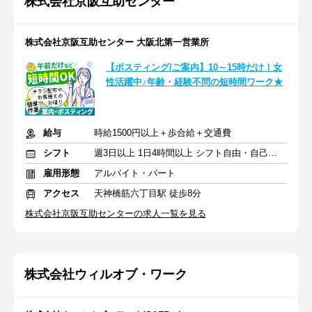
株式会社京阪互助センター
株式会社京阪互助センター 大阪北第一営業所
【ポスティング/ご案内】10～15時だけ！女
性活躍中♪年齢・経験不問の短時間ワーク★
給与
時給1500円以上＋歩合給＋交通費
シフト
週3日以上 1日4時間以上 シフト自由・自己申告
雇用形態
アルバイト・パート
アクセス
天神橋筋六丁目駅 徒歩8分
株式会社京阪互助センターの求人一覧を見る
株式会社ウィルオブ・ワーク