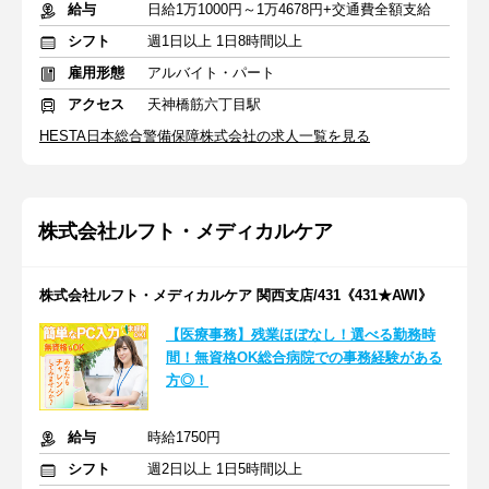
給与
日給1万1000円～1万4678円+交通費全額支給
シフト
週1日以上 1日8時間以上
雇用形態
アルバイト・パート
アクセス
天神橋筋六丁目駅
HESTA日本総合警備保障株式会社の求人一覧を見る
株式会社ルフト・メディカルケア
株式会社ルフト・メディカルケア 関西支店/431《431★AWI》
【医療事務】残業ほぼなし！選べる勤務時
間！無資格OK総合病院での事務経験がある
方◎！
給与
時給1750円
シフト
週2日以上 1日5時間以上