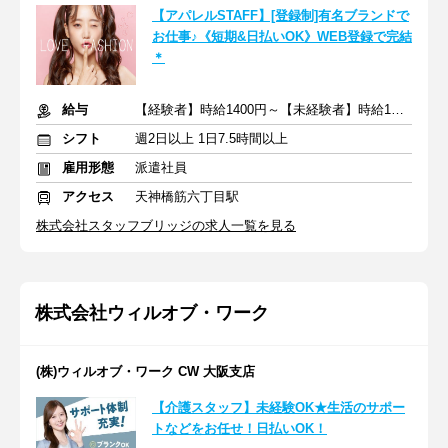
【アパレルSTAFF】[登録制]有名ブランドで
お仕事♪《短期&日払いOK》WEB登録で完結
＊
給与
【経験者】時給1400円～【未経験者】時給1300円～＋交通費全額
シフト
週2日以上 1日7.5時間以上
雇用形態
派遣社員
アクセス
天神橋筋六丁目駅
株式会社スタッフブリッジの求人一覧を見る
株式会社ウィルオブ・ワーク
(株)ウィルオブ・ワーク CW 大阪支店
【介護スタッフ】未経験OK★生活のサポー
トなどをお任せ！日払いOK！