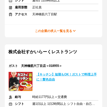
シフト
週5日 1日8時間以上
雇用形態
正社員
アクセス
天神橋筋六丁目駅
この企業の求人一覧を見る
株式会社すかいらーくレストランツ
ガスト 天神橋筋六丁目店＜018955＞
【キッチン】短期もOK！ガストで料理上手
に！髪色自由
給与
時給1177円以上＋交通費
シフト
週1日以上 1日2時間以上 シフト自由・自己申告