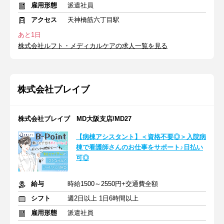
雇用形態
派遣社員
アクセス
天神橋筋六丁目駅
あと1日
株式会社ルフト・メディカルケアの求人一覧を見る
株式会社ブレイブ
株式会社ブレイブ MD大阪支店/MD27
【病棟アシスタント】＜資格不要◎＞入院病
棟で看護師さんのお仕事をサポート♪日払い
可◎
給与
時給1500～2550円+交通費全額
シフト
週2日以上 1日6時間以上
雇用形態
派遣社員