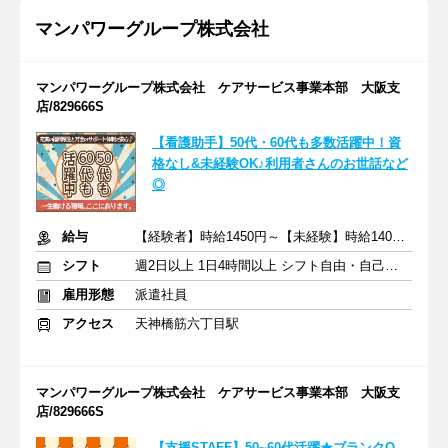
マンパワーグループ株式会社
マンパワーグループ株式会社 ケアサービス事業本部 大阪支
店/829666S
【看護助手】50代・60代も多数活躍中！資
格なし&未経験OK♪利用者さんのお世話など
◎
給与
【経験者】時給1450円～【未経験】時給1400円～ ※交通費全額
シフト
週2日以上 1日4時間以上 シフト自由・自己申告
雇用形態
派遣社員
アクセス
天神橋筋六丁目駅
マンパワーグループ株式会社 ケアサービス事業本部 大阪支
店/829666S
【支援STAFF】50~60代活躍★ブランクO