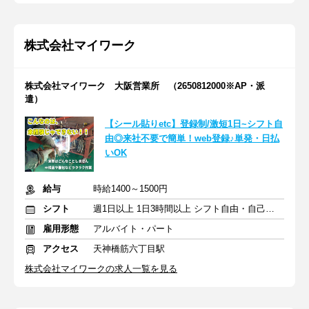
株式会社マイワーク
株式会社マイワーク 大阪営業所 （2650812000※AP・派
遣）
【シール貼りetc】登録制/激短1日~シフト自
由◎来社不要で簡単！web登録♪単発・日払
いOK
給与
時給1400～1500円
シフト
週1日以上 1日3時間以上 シフト自由・自己申告
雇用形態
アルバイト・パート
アクセス
天神橋筋六丁目駅
株式会社マイワークの求人一覧を見る