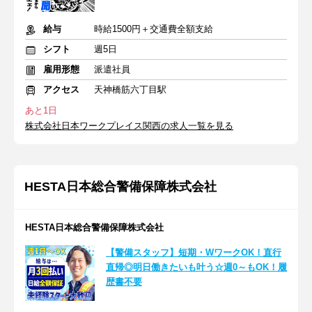
給与
時給1500円＋交通費全額支給
シフト
週5日
雇用形態
派遣社員
アクセス
天神橋筋六丁目駅
あと1日
株式会社日本ワークプレイス関西の求人一覧を見る
HESTA日本総合警備保障株式会社
HESTA日本総合警備保障株式会社
【警備スタッフ】短期・WワークOK！直行
直帰◎明日働きたいも叶う☆週0～もOK！履
歴書不要