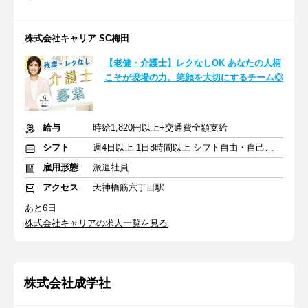
株式会社キャリア SC梅田
【老健・介護士】レクなしOK あなたの人柄
こそが現場の力。笑顔を大切にするチーム◎
給与
時給1,820円以上+交通費全額支給
シフト
週4日以上 1日8時間以上 シフト自由・自己申告
雇用形態
派遣社員
アクセス
天神橋筋六丁目駅
あと6日
株式会社キャリアの求人一覧を見る
株式会社成学社