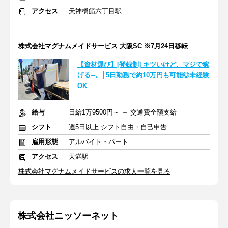
アクセス
天神橋筋六丁目駅
株式会社マグナムメイドサービス 大阪SC ※7月24日移転
【資材運び】[登録制] キツいけど、マジで稼
げる─。│5日勤務で約10万円も可能◎未経験
OK
給与
日給1万9500円～ ＋ 交通費全額支給
シフト
週5日以上 シフト自由・自己申告
雇用形態
アルバイト・パート
アクセス
天満駅
株式会社マグナムメイドサービスの求人一覧を見る
株式会社ニッソーネット