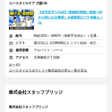
ユースタイルケア 大阪/Jb
【在宅見守りStaff】[登録制]気軽に登録⇒好
きな時にお仕事探し★就業前のプチ体験も♪/
Jb
給与
時給1831～1895円（深夜手当含む）＋交通費支給
シフト
週1日以上 1日8時間以上 シフト自由・自己申告
雇用形態
アルバイト・パート
アクセス
天神橋筋六丁目駅
あと4日
ユースタイルラボラトリー株式会社の求人一覧を見る
株式会社スタッフブリッジ
株式会社スタッフブリッジ