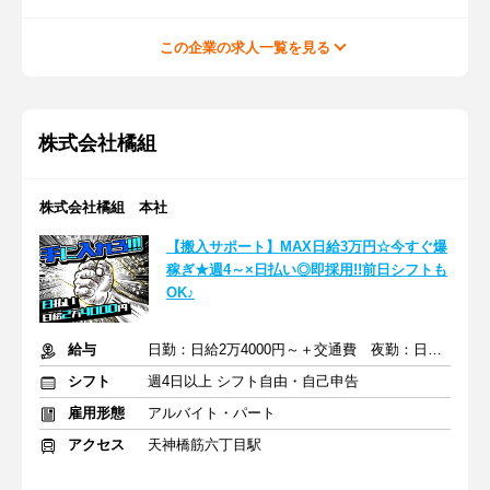
この企業の求人一覧を見る
株式会社橘組
株式会社橘組 本社
【搬入サポート】MAX日給3万円☆今すぐ爆
稼ぎ★週4～×日払い◎即採用!!前日シフトも
OK♪
給与
日勤：日給2万4000円～＋交通費 夜勤：日給3万円～＋交通費
シフト
週4日以上 シフト自由・自己申告
雇用形態
アルバイト・パート
アクセス
天神橋筋六丁目駅