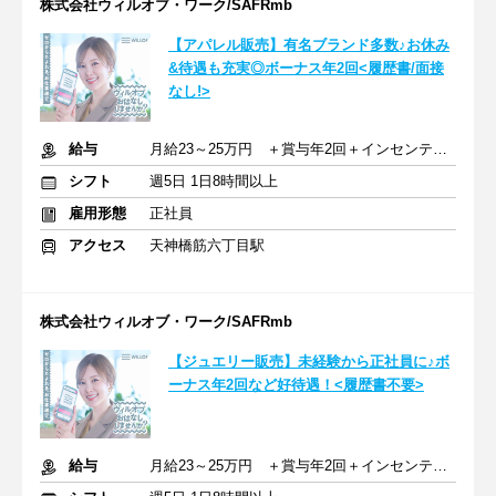
株式会社ウィルオブ・ワーク/SAFRmb
【アパレル販売】有名ブランド多数♪お休み
&待遇も充実◎ボーナス年2回<履歴書/面接
なし!>
給与
月給23～25万円 ＋賞与年2回＋インセンティブ＋交通費
シフト
週5日 1日8時間以上
雇用形態
正社員
アクセス
天神橋筋六丁目駅
株式会社ウィルオブ・ワーク/SAFRmb
【ジュエリー販売】未経験から正社員に♪ボ
ーナス年2回など好待遇！<履歴書不要>
給与
月給23～25万円 ＋賞与年2回＋インセンティブ＋交通費