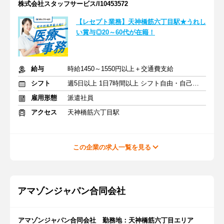
株式会社スタッフサービス/I10453572
【レセプト業務】天神橋筋六丁目駅★うれし
い賞与◎20～60代が在籍！
給与
時給1450～1550円以上＋交通費支給
シフト
週5日以上 1日7時間以上 シフト自由・自己申告
雇用形態
派遣社員
アクセス
天神橋筋六丁目駅
この企業の求人一覧を見る
アマゾンジャパン合同会社
アマゾンジャパン合同会社 勤務地：天神橋筋六丁目エリア