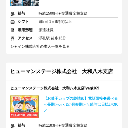
給与
時給1500円＋交通費全額支給
シフト
週5日 1日8時間以上
雇用形態
派遣社員
アクセス
浮孔駅 徒歩13分
シャイン株式会社の求人一覧を見る
ヒューマンステージ株式会社 大和八木支店
ヒューマンステージ株式会社 大和八木支店/yagi169
【お菓子カップの袋詰め】電話面接◆選べる
＜長期＞or＜2か月短期＞＼給与は日払いOK
／
給与
時給1183円＋交通費全額支給