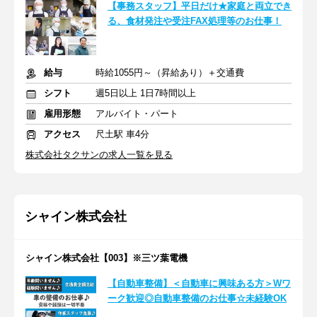
【事務スタッフ】平日だけ★家庭と両立でき
る、食材発注や受注FAX処理等のお仕事！
給与
時給1055円～（昇給あり）＋交通費
シフト
週5日以上 1日7時間以上
雇用形態
アルバイト・パート
アクセス
尺土駅 車4分
株式会社タクサンの求人一覧を見る
シャイン株式会社
シャイン株式会社【003】※三ツ葉電機
【自動車整備】＜自動車に興味ある方＞Wワ
ーク歓迎◎自動車整備のお仕事☆未経験OK