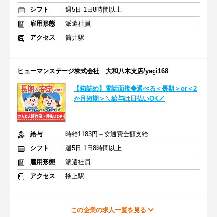
シフト
週5日 1日8時間以上
雇用形態
派遣社員
アクセス
筒井駅
ヒューマンステージ株式会社 大和八木支店/yagi168
【箱詰め】電話面接◆選べる＜長期＞or＜2
か月短期＞＼給与は日払いOK／
給与
時給1183円＋交通費全額支給
シフト
週5日 1日8時間以上
雇用形態
派遣社員
アクセス
掖上駅
この企業の求人一覧を見る