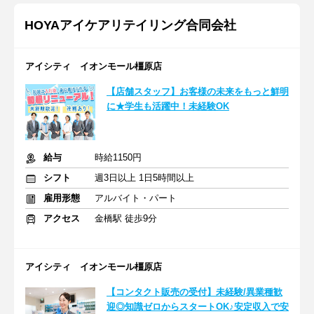
HOYAアイケアリテイリング合同会社
アイシティ イオンモール橿原店
【店舗スタッフ】お客様の未来をもっと鮮明
に★学生も活躍中！未経験OK
給与
時給1150円
シフト
週3日以上 1日5時間以上
雇用形態
アルバイト・パート
アクセス
金橋駅 徒歩9分
アイシティ イオンモール橿原店
【コンタクト販売の受付】未経験/異業種歓
迎◎知識ゼロからスタートOK♪安定収入で安