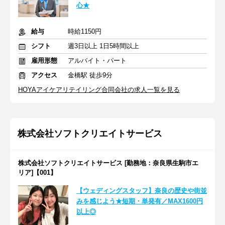
心★
給与
時給1150円
シフト
週3日以上 1日5時間以上
雇用形態
アルバイト・パート
アクセス
金橋駅 徒歩9分
HOYAアイケアリテイリング合同会社の求人一覧を見る
株式会社ソフトクリエイトサービス
株式会社ソフトクリエイトサービス [勤務地：奈良県生駒市エ
リア]【001】
【ウェディングスタッフ】奈良の歴史や街並
みを感じよう★短期・単発有／MAX1600円
以上◎