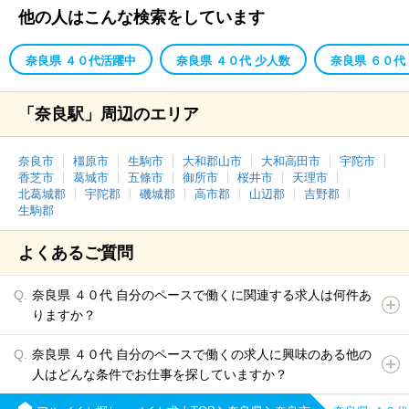
他の人はこんな検索をしています
奈良県 ４０代活躍中
奈良県 ４０代 少人数
奈良県 ６０代
「奈良駅」周辺のエリア
奈良市
橿原市
生駒市
大和郡山市
大和高田市
宇陀市
香芝市
葛城市
五條市
御所市
桜井市
天理市
北葛城郡
宇陀郡
磯城郡
高市郡
山辺郡
吉野郡
生駒郡
よくあるご質問
奈良県 ４０代 自分のペースで働くに関連する求人は何件あ
りますか？
奈良県 ４０代 自分のペースで働くの求人に興味のある他の
人はどんな条件でお仕事を探していますか？