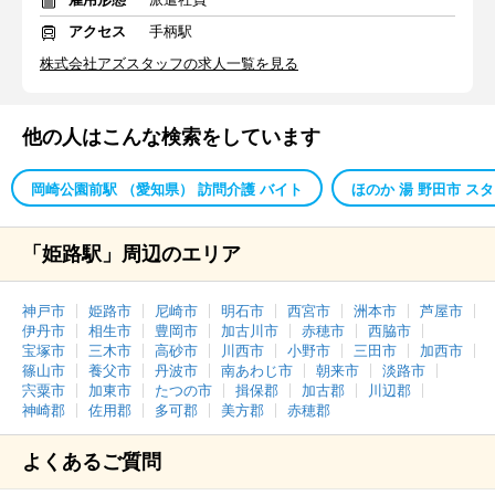
アクセス
手柄駅
株式会社アズスタッフの求人一覧を見る
他の人はこんな検索をしています
岡崎公園前駅 （愛知県） 訪問介護 バイト
ほのか 湯 野田市 ス
「姫路駅」周辺のエリア
神戸市
姫路市
尼崎市
明石市
西宮市
洲本市
芦屋市
伊丹市
相生市
豊岡市
加古川市
赤穂市
西脇市
宝塚市
三木市
高砂市
川西市
小野市
三田市
加西市
篠山市
養父市
丹波市
南あわじ市
朝来市
淡路市
宍粟市
加東市
たつの市
揖保郡
加古郡
川辺郡
神崎郡
佐用郡
多可郡
美方郡
赤穂郡
よくあるご質問