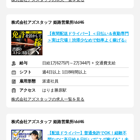
株式会社アズスタッフ 姫路営業所/dd46
【夜間配送ドライバー】＜日払い＆夜勤専門
＞実は穴場！渋滞少なめで効率よく稼げる♪
給与
日給1万6275円～2万344円 + 交通費支給
シフト
週4日以上 1日8時間以上
雇用形態
派遣社員
アクセス
はりま勝原駅
株式会社アズスタッフの求人一覧を見る
株式会社アズスタッフ 姫路営業所/dd46
【配送ドライバー】普通免許でOK！経験不
問なのに高日給＆日払いで"スグ稼げる"！未