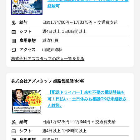
経験可
給与
日給1万4700円～1万8375円 + 交通費支給
シフト
週4日以上 1日8時間以上
雇用形態
派遣社員
アクセス
山陽姫路駅
株式会社アズスタッフの求人一覧を見る
株式会社アズスタッフ 姫路営業所/dd46
【配送ドライバー】来社不要の電話登録も
可！日払い・土日休みも相談OK◎未経験さ
ん歓迎♪
給与
日給1万6275円～2万344円 + 交通費支給
シフト
週4日以上 1日8時間以上
雇用形態
派遣社員