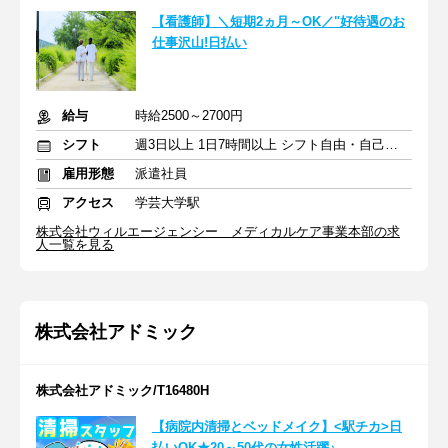
【看護師】＼短期2ヵ月～OK／"好待遇のお
仕事沢山!日払い
給与
時給2500～2700円
シフト
週3日以上 1日7時間以上 シフト自由・自己申告
雇用形態
派遣社員
アクセス
学芸大学駅
株式会社ウィルエージェンシー メディカルケア事業本部の求
人一覧を見る
株式会社アドミック
株式会社アドミック/T16480H
【病院内清掃とベッドメイク】<駅チカ>日
払いOK★20～50代の女性活躍♪