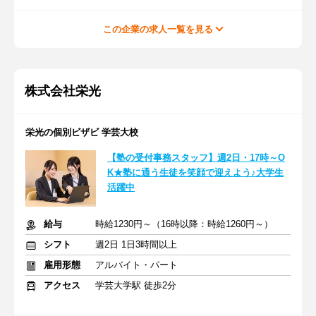
この企業の求人一覧を見る
株式会社栄光
栄光の個別ビザビ 学芸大校
【塾の受付事務スタッフ】週2日・17時～O
K★塾に通う生徒を笑顔で迎えよう♪大学生
活躍中
給与
時給1230円～（16時以降：時給1260円～）
シフト
週2日 1日3時間以上
雇用形態
アルバイト・パート
アクセス
学芸大学駅 徒歩2分