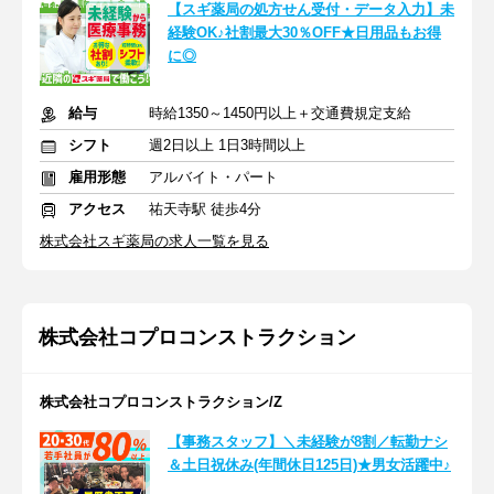
【スギ薬局の処方せん受付・データ入力】未
経験OK♪社割最大30％OFF★日用品もお得
に◎
給与
時給1350～1450円以上＋交通費規定支給
シフト
週2日以上 1日3時間以上
雇用形態
アルバイト・パート
アクセス
祐天寺駅 徒歩4分
株式会社スギ薬局の求人一覧を見る
株式会社コプロコンストラクション
株式会社コプロコンストラクション/Z
【事務スタッフ】＼未経験が8割／転勤ナシ
＆土日祝休み(年間休日125日)★男女活躍中♪