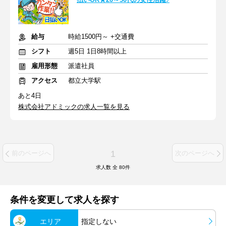
給与
時給1500円～ +交通費
シフト
週5日 1日8時間以上
雇用形態
派遣社員
アクセス
都立大学駅
あと4日
株式会社アドミックの求人一覧を見る
1
前のページへ
次のページへ
求人数 全
80
件
条件を変更して求人を探す
エリア
指定しない