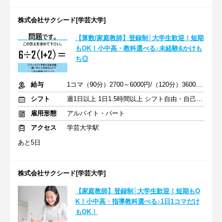
株式会社サクシード[学芸大学]
【算数/家庭教師】登録制│大学生歓迎！短期
もOK！小中高・教科選べる♪未経験&かけも
ち◎
給与
1コマ（90分）2700～6000円/（120分）3600～1万2000円 +交通費
シフト
週1日以上 1日1.5時間以上 シフト自由・自己申告
雇用形態
アルバイト・パート
アクセス
学芸大学駅
あと5日
株式会社サクシード[学芸大学]
【家庭教師】登録制│大学生歓迎！短期もO
K！小中高・指導教科選べる♪1日1コマだけ
もOK！