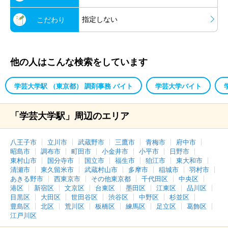
指定しない
こだわり
他の人はこんな検索をしています
学芸大学駅 （東京都） 調剤事務 バイト
学芸大学バイト
「学芸大学駅」周辺のエリア
八王子市
立川市
武蔵野市
三鷹市
青梅市
府中市
昭島市
調布市
町田市
小金井市
小平市
日野市
東村山市
国分寺市
国立市
福生市
狛江市
東大和市
清瀬市
東久留米市
武蔵村山市
多摩市
稲城市
羽村市
あきる野市
西東京市
その他東京都
千代田区
中央区
港区
新宿区
文京区
台東区
墨田区
江東区
品川区
目黒区
大田区
世田谷区
渋谷区
中野区
杉並区
豊島区
北区
荒川区
板橋区
練馬区
足立区
葛飾区
江戸川区