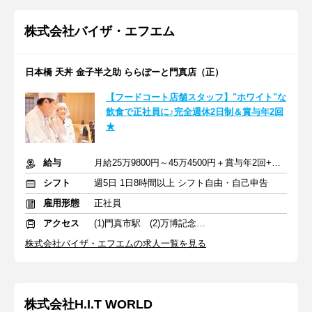
株式会社バイザ・エフエム
日本橋 天丼 金子半之助 ららぽーと門真店（正）
【フードコート店舗スタッフ】"ホワイト"な
飲食で正社員に♪完全週休2日制＆賞与年2回
★
給与
月給25万9800円～45万4500円＋賞与年2回+交通費
シフト
週5日 1日8時間以上 シフト自由・自己申告
雇用形態
正社員
アクセス
(1)門真市駅 (2)万博記念公園駅
株式会社バイザ・エフエムの求人一覧を見る
株式会社H.I.T WORLD