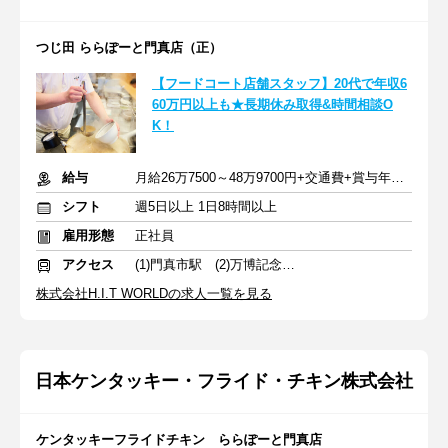
つじ田 ららぽーと門真店（正）
【フードコート店舗スタッフ】20代で年収6
60万円以上も★長期休み取得&時間相談O
K！
給与
月給26万7500～48万9700円+交通費+賞与年2回
シフト
週5日以上 1日8時間以上
雇用形態
正社員
アクセス
(1)門真市駅 (2)万博記念公園駅
株式会社H.I.T WORLDの求人一覧を見る
日本ケンタッキー・フライド・チキン株式会社
ケンタッキーフライドチキン ららぽーと門真店