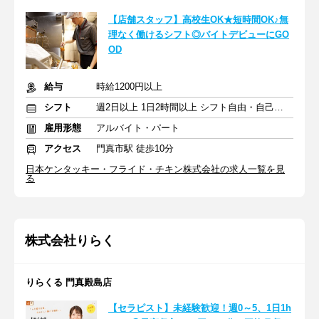
【店舗スタッフ】高校生OK★短時間OK♪無
理なく働けるシフト◎バイトデビューにGO
OD
給与
時給1200円以上
シフト
週2日以上 1日2時間以上 シフト自由・自己申告
雇用形態
アルバイト・パート
アクセス
門真市駅 徒歩10分
日本ケンタッキー・フライド・チキン株式会社の求人一覧を見
る
株式会社りらく
りらくる 門真殿島店
【セラピスト】未経験歓迎！週0～5、1日1h