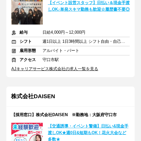
【イベント設営スタッフ】日払い＆現金手渡
しOK♪単発スキマ勤務も歓迎☆履歴書不要◎
給与
日給4,000円～12,000円
シフト
週1日以上 1日3時間以上 シフト自由・自己申告
雇用形態
アルバイト・パート
アクセス
守口市駅
AJキャリアサービス株式会社の求人一覧を見る
株式会社DAISEN
【採用窓口】株式会社DAISEN ※勤務地：大阪府守口市
【交通誘導・イベント警備】日払い&現金手
渡しOK★週0日&短期もOK！花火大会など
多数★