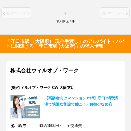
1
前のページへ
次のページへ
求人数 全
6
件
「守口市駅 （大阪府） 現金手渡し」のアルバイト・バイ
トに関連する「守口市駅 (大阪府)」の求人情報
株式会社ウィルオブ・ワーク
(株)ウィルオブ・ワーク CW 大阪支店
【高齢者向けマンションstaff】守口市駅!清
潔で快適な施設で働こう♪ 負担少なめ◎
給与
時給1800円～ ＋交通費