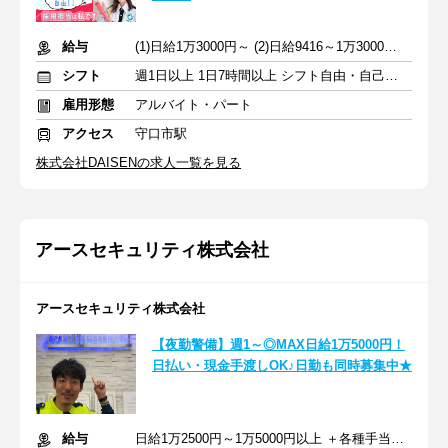
給与
(1)日給1万3000円～ (2)日給9416～1万3000円 +交通費全額
シフト
週1日以上 1日7時間以上 シフト自由・自己申告
雇用形態
アルバイト・パート
アクセス
守口市駅
株式会社DAISENの求人一覧を見る
アースセキュリティ株式会社
アースセキュリティ株式会社
【夜勤警備】週1～◎MAX日給1万5000円！
日払い・現金手渡しOK♪日勤も同時募集中★
給与
日給1万2500円～1万5000円以上 ＋各種手当＋交通費＋昇給あり