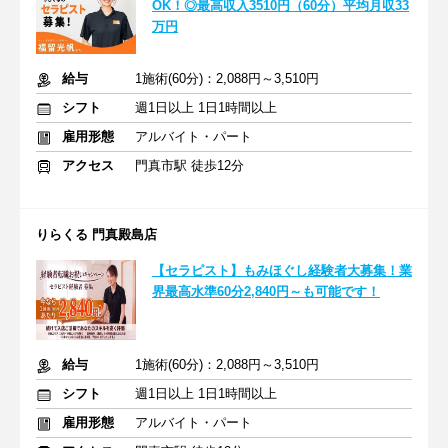
OK！◎最高収入3510円（60分）平均月収33
万円
給与
1施術(60分)：2,088円～3,510円
シフト
週1日以上 1日1時間以上
雇用形態
アルバイト・パート
アクセス
門真市駅 徒歩12分
りらくる 門真殿島店
【セラピスト】もみほぐし経験者大募集！業
界最高水準60分2,840円～も可能です！
給与
1施術(60分)：2,088円～3,510円
シフト
週1日以上 1日1時間以上
雇用形態
アルバイト・パート