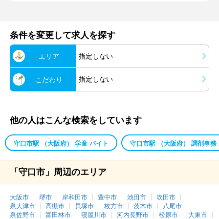
条件を変更して求人を探す
エリア
指定しない
指定しない
こだわり
他の人はこんな検索をしています
守口市駅 （大阪府） 学童 バイト
守口市駅 （大阪府） 調剤事務
「守口市」周辺のエリア
大阪市
堺市
岸和田市
豊中市
池田市
吹田市
泉大津市
高槻市
貝塚市
枚方市
茨木市
八尾市
泉佐野市
富田林市
寝屋川市
河内長野市
松原市
大東市