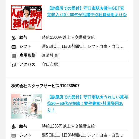
【診療所での受付】守口市駅★賞与GET安
定収入♪20～60代が活躍中◎社員登用あり◎
給与
時給1300円以上＋交通費支給
シフト
週5日以上 1日3時間以上 シフト自由・自己申告
雇用形態
派遣社員
アクセス
守口市駅
株式会社スタッフサービス/I10236507
【診療所での受付】守口市駅★うれしい賞与
◎20～60代が在籍！案件豊富×社員登用あ
り！
給与
時給1236円以上＋交通費支給
シフト
週5日以上 1日3時間以上 シフト自由・自己申告