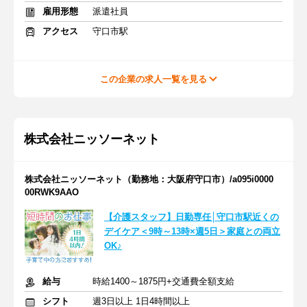
雇用形態
派遣社員
アクセス
守口市駅
この企業の求人一覧を見る
株式会社ニッソーネット
株式会社ニッソーネット（勤務地：大阪府守口市）/a095i0000
00RWK9AAO
【介護スタッフ】日勤専任│守口市駅近くの
デイケア＜9時～13時×週5日＞家庭との両立
OK♪
給与
時給1400～1875円+交通費全額支給
シフト
週3日以上 1日4時間以上