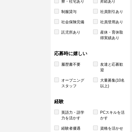
寮・社宅あり
昇給あり
制服貸与
社員割引あり
社会保険完備
社員登用あり
託児所あり
産休・育休取
得実績あり
応募時に嬉しい
履歴書不要
友達と応募歓
迎
オープニング
大量募集(10名
スタッフ
以上)
経験
英語力・語学
PCスキルを活
力を活かす
かす
経験者優遇
資格を活かせ