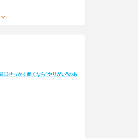
る
迎◎せっかく働くなら"やりがい"のあ