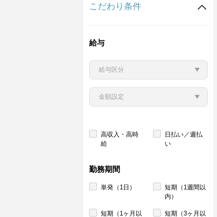
こだわり条件
給与
高収入・高時
日払い／週払
給
い
勤務期間
単発（1日）
短期（1週間以
内）
短期（1ヶ月以
短期（3ヶ月以