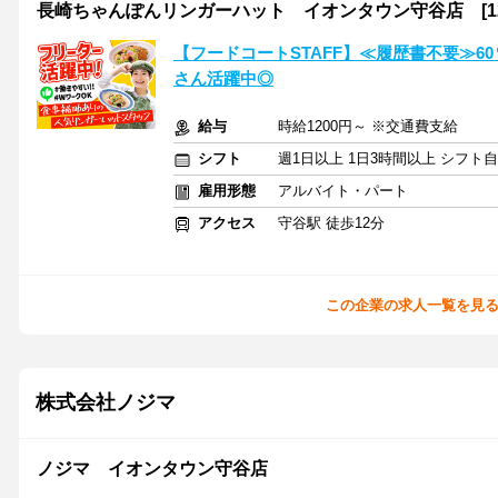
長崎ちゃんぽんリンガーハット イオンタウン守谷店 [120
【フードコートSTAFF】≪履歴書不要≫6
さん活躍中◎
給与
時給1200円～ ※交通費支給
シフト
週1日以上 1日3時間以上 シフト
雇用形態
アルバイト・パート
アクセス
守谷駅 徒歩12分
この企業の求人一覧を見
株式会社ノジマ
ノジマ イオンタウン守谷店