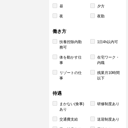
昼
夕方
夜
夜勤
働き方
扶養控除内勤
1日4h以内可
務可
体を動かす仕
在宅ワーク・
事
内職
リゾートの仕
残業月10時間
事
以下
待遇
まかない(食事)
研修制度あり
あり
交通費支給
送迎制度あり