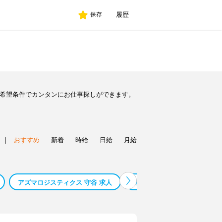
履歴
保存
ど希望条件でカンタンにお仕事探しができます。
|
おすすめ
新着
時給
日給
月給
アズマロジスティクス 守谷 求人
南イオン求人
ライオン