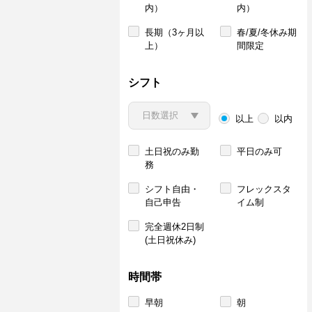
内）
内）
長期（3ヶ月以
春/夏/冬休み期
上）
間限定
シフト
以上
以内
土日祝のみ勤
平日のみ可
務
シフト自由・
フレックスタ
自己申告
イム制
完全週休2日制
(土日祝休み)
時間帯
早朝
朝