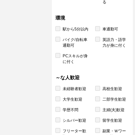
る
環境
駅から5分以内
車通勤可
バイク/自転車
英語力・語学
通勤可
力が身に付く
PCスキルが身
に付く
～な人歓迎
未経験者歓迎
高校生歓迎
大学生歓迎
二部学生歓迎
学歴不問
主婦(夫)歓迎
シルバー歓迎
留学生歓迎
フリーター歓
副業・Ｗワー