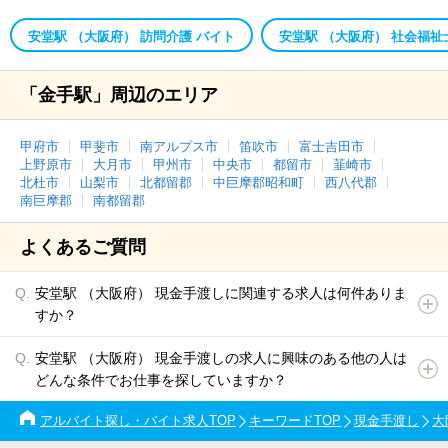
安堂駅 （大阪府） 訪問介護 バイト
安堂駅 （大阪府） 社会福祉
「金手駅」周辺のエリア
甲府市
甲斐市
南アルプス市
笛吹市
富士吉田市
上野原市
大月市
甲州市
中央市
都留市
韮崎市
北杜市
山梨市
北都留郡
中巨摩郡昭和町
西八代郡
南巨摩郡
南都留郡
よくあるご質問
安堂駅 （大阪府） 現金手渡しに関連する求人は何件ありま
すか？
安堂駅 （大阪府） 現金手渡しの求人に興味のある他の人は
どんな条件でお仕事を探していますか？
アルバイト探し・バイト求人TOP
キーワードTOP
現金手渡し
大