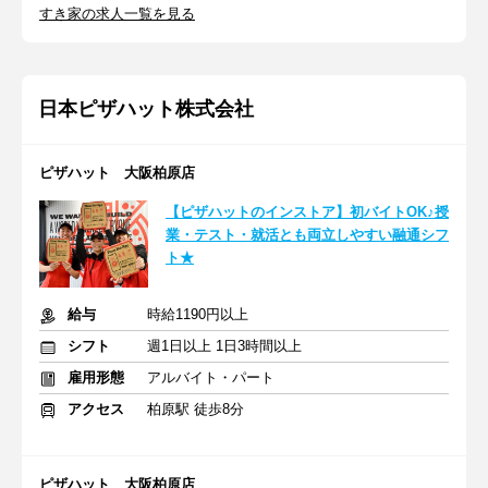
すき家の求人一覧を見る
日本ピザハット株式会社
ピザハット 大阪柏原店
【ピザハットのインストア】初バイトOK♪授
業・テスト・就活とも両立しやすい融通シフ
ト★
給与
時給1190円以上
シフト
週1日以上 1日3時間以上
雇用形態
アルバイト・パート
アクセス
柏原駅 徒歩8分
ピザハット 大阪柏原店