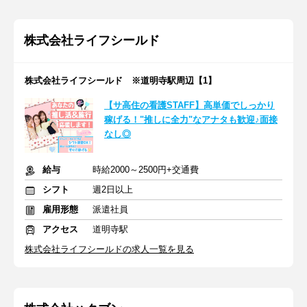
株式会社ライフシールド
株式会社ライフシールド ※道明寺駅周辺【1】
【サ高住の看護STAFF】高単価でしっかり
稼げる！"推しに全力"なアナタも歓迎♪面接
なし◎
給与
時給2000～2500円+交通費
シフト
週2日以上
雇用形態
派遣社員
アクセス
道明寺駅
株式会社ライフシールドの求人一覧を見る