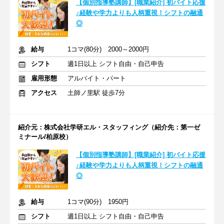
【個別指導塾講師】[職業紹介] 初バイト応援
♪経験や学力よりも人柄重視！シフトの融通
◎
給与
1コマ(80分) 2000～2000円
シフト
週1日以上 シフト自由・自己申告
雇用形態
アルバイト・パート
アクセス
土師ノ里駅 徒歩7分
紹介元：株式会社学研エル・スタッフィング（紹介先：第一ゼ
ミナール/柏原校）
【個別指導塾講師】[職業紹介] 初バイト応援
♪経験や学力よりも人柄重視！シフトの融通
◎
給与
1コマ(90分) 1950円
シフト
週1日以上 シフト自由・自己申告