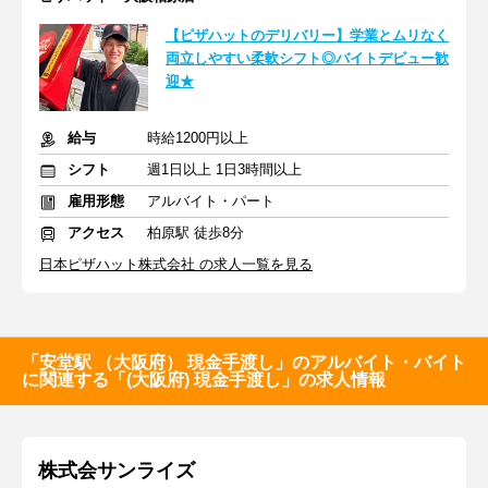
【ピザハットのデリバリー】学業とムリなく
両立しやすい柔軟シフト◎バイトデビュー歓
迎★
給与
時給1200円以上
シフト
週1日以上 1日3時間以上
雇用形態
アルバイト・パート
アクセス
柏原駅 徒歩8分
日本ピザハット株式会社 の求人一覧を見る
「安堂駅 （大阪府） 現金手渡し」のアルバイト・バイト
に関連する「(大阪府) 現金手渡し」の求人情報
株式会サンライズ