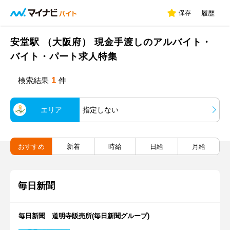
保存
履歴
安堂駅 （大阪府） 現金手渡しのアルバイト・
バイト・パート求人特集
1
検索結果
件
エリア
指定しない
おすすめ
新着
時給
日給
月給
毎日新聞
毎日新聞 道明寺販売所(毎日新聞グループ)