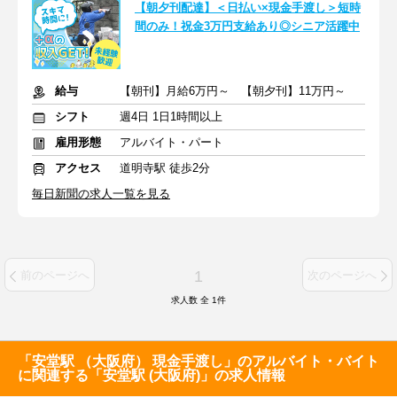
【朝夕刊配達】＜日払い×現金手渡し＞短時
間のみ！祝金3万円支給あり◎シニア活躍中
給与
【朝刊】月給6万円～ 【朝夕刊】11万円～
シフト
週4日 1日1時間以上
雇用形態
アルバイト・パート
アクセス
道明寺駅 徒歩2分
毎日新聞の求人一覧を見る
1
前のページへ
次のページへ
求人数 全
1
件
「安堂駅 （大阪府） 現金手渡し」のアルバイト・バイト
に関連する「安堂駅 (大阪府)」の求人情報