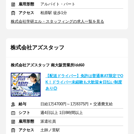
雇用形態
アルバイト・パート
アクセス
柏原駅 徒歩1分
株式会社学研エル・スタッフィングの求人一覧を見る
株式会社アズスタッフ
株式会社アズスタッフ 南大阪営業所/dd60
【配送ドライバー】免許は普通車AT限定でO
K！ドライバー未経験も大歓迎★日払い制度
あり◎
給与
日給1万4700円～1万8375円 + 交通費支給
シフト
週4日以上 1日8時間以上
雇用形態
派遣社員
アクセス
土師ノ里駅