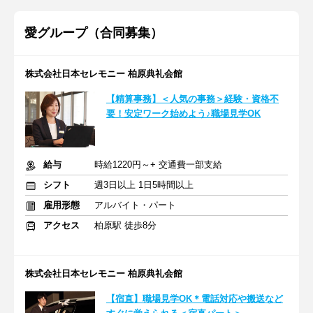
愛グループ（合同募集）
株式会社日本セレモニー 柏原典礼会館
【精算事務】＜人気の事務＞経験・資格不
要！安定ワーク始めよう♪職場見学OK
給与
時給1220円～+ 交通費一部支給
シフト
週3日以上 1日5時間以上
雇用形態
アルバイト・パート
アクセス
柏原駅 徒歩8分
株式会社日本セレモニー 柏原典礼会館
【宿直】職場見学OK＊電話対応や搬送など