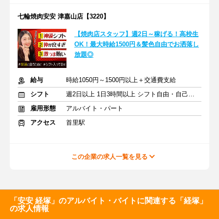
七輪焼肉安安 津嘉山店【3220】
【焼肉店スタッフ】週2日～稼げる！高校生
OK！最大時給1500円＆髪色自由でお洒落し
放題◎
給与
時給1050円～1500円以上＋交通費支給
シフト
週2日以上 1日3時間以上 シフト自由・自己申告
雇用形態
アルバイト・パート
アクセス
首里駅
この企業の求人一覧を見る
「安安 経塚」のアルバイト・バイトに関連する「経塚」
の求人情報