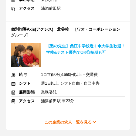
アクセス
浦添前田駅
個別指導Axis(アクシス) 北谷校 ［ワオ・コーポレーション
グループ］
【塾の先生】桑江中学校近く◆大学生歓迎！
学校&テスト優先でOK◎短期も可
給与
1コマ(80分)1660円以上＋交通費
シフト
週1日以上 シフト自由・自己申告
雇用形態
業務委託
アクセス
浦添前田駅 車23分
この企業の求人一覧を見る