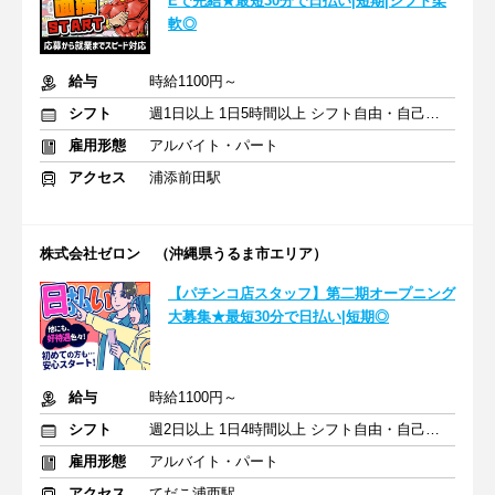
Eで完結★最短30分で日払い|短期|シフト柔
軟◎
給与
時給1100円～
シフト
週1日以上 1日5時間以上 シフト自由・自己申告
雇用形態
アルバイト・パート
アクセス
浦添前田駅
株式会社ゼロン （沖縄県うるま市エリア）
【パチンコ店スタッフ】第二期オープニング
大募集★最短30分で日払い|短期◎
給与
時給1100円～
シフト
週2日以上 1日4時間以上 シフト自由・自己申告
雇用形態
アルバイト・パート
アクセス
てだこ浦西駅