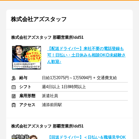
株式会社アズスタッフ
株式会社アズスタッフ 那覇営業所/dd51
【配送ドライバー】来社不要の電話登録も
可！日払い・土日休みも相談OK◎未経験さ
ん歓迎♪
給与
日給1万2075円～1万5094円 + 交通費支給
シフト
週4日以上 1日8時間以上
雇用形態
派遣社員
アクセス
浦添前田駅
株式会社アズスタッフ 那覇営業所/dd51
【回送ドライバー】＜日払い＆職場見学OK