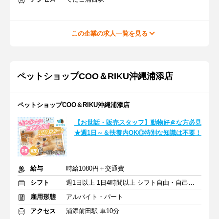
この企業の求人一覧を見る
ペットショップCOO＆RIKU沖縄浦添店
ペットショップCOO＆RIKU沖縄浦添店
【お世話・販売スタッフ】動物好きな方必見
★週1日～＆扶養内OK◎特別な知識は不要！
給与
時給1080円＋交通費
シフト
週1日以上 1日4時間以上 シフト自由・自己申告
雇用形態
アルバイト・パート
アクセス
浦添前田駅 車10分