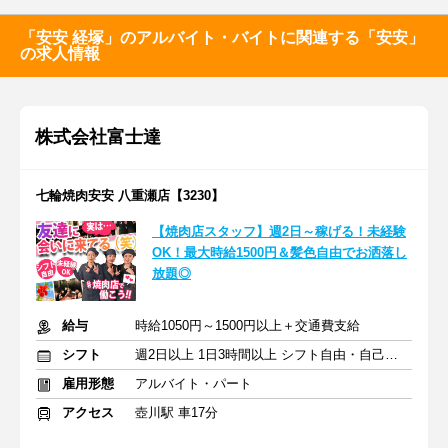
「安安 経塚」のアルバイト・バイトに関連する「安安」
の求人情報
株式会社富士達
七輪焼肉安安 八重瀬店【3230】
【焼肉店スタッフ】週2日～稼げる！未経験
OK！最大時給1500円＆髪色自由でお洒落し
放題◎
給与
時給1050円～1500円以上＋交通費支給
シフト
週2日以上 1日3時間以上 シフト自由・自己申告
雇用形態
アルバイト・パート
アクセス
壺川駅 車17分