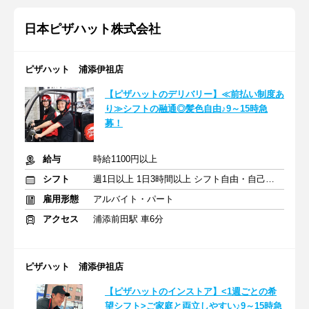
日本ピザハット株式会社
ピザハット 浦添伊祖店
【ピザハットのデリバリー】≪前払い制度あ
り≫シフトの融通◎髪色自由♪9～15時急
募！
給与
時給1100円以上
シフト
週1日以上 1日3時間以上 シフト自由・自己申告
雇用形態
アルバイト・パート
アクセス
浦添前田駅 車6分
ピザハット 浦添伊祖店
【ピザハットのインストア】<1週ごとの希
望シフト>ご家庭と両立しやすい♪9～15時急