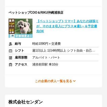
ペットショップCOO＆RIKU沖縄浦添店
【ペットショップトリマー】あなたの頑張り
が、そのまま収入にプラス★週1～＆予定優
先OK
給与
時給1090円＋交通費
シフト
週1日以上 1日4時間以上 シフト自由・自己申告
雇用形態
アルバイト・パート
アクセス
浦添前田駅 車10分
この企業の求人一覧を見る
株式会社センダン