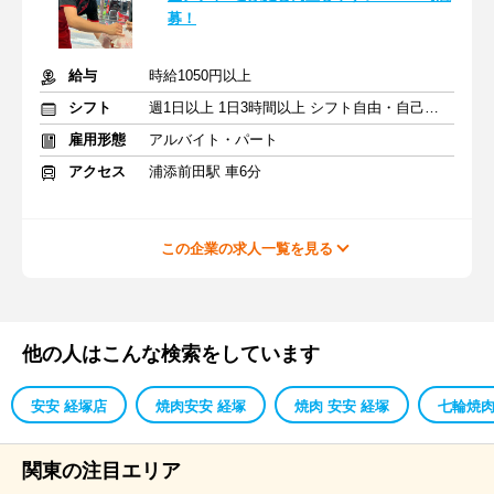
募！
給与
時給1050円以上
シフト
週1日以上 1日3時間以上 シフト自由・自己申告
雇用形態
アルバイト・パート
アクセス
浦添前田駅 車6分
この企業の求人一覧を見る
他の人はこんな検索をしています
安安 経塚店
焼肉安安 経塚
焼肉 安安 経塚
七輪焼肉
関東の注目エリア