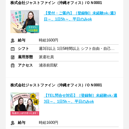
株式会社ジャストファイン（沖縄オフィス）/ＯＮ0001
【受付・ご案内】［登録制］未経験ok♪週3
日～、1日5h～、平日のみok
給与
時給1600円
シフト
週3日以上 1日5時間以上 シフト自由・自己申告
雇用形態
派遣社員
アクセス
浦添前田駅
株式会社ジャストファイン（沖縄オフィス）/ＯＮ0001
【TEL問合せ対応】［登録制］未経験ok♪週
3日～、1日5h～、平日のみok
給与
時給1600円