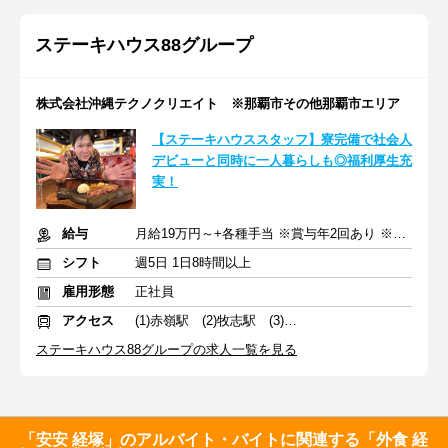
ステーキハウス88グループ
株式会社沖縄テクノクリエイト ※那覇市その他那覇市エリア
【ステーキハウススタッフ】寮完備で社会人
デビューと同時に一人暮らしも◎福利厚生充
実！
給与
月給19万円～+各種手当 ※賞与年2回あり ※残業代別途支給
シフト
週5日 1日8時間以上
雇用形態
正社員
アクセス
(1)赤嶺駅 (2)牧志駅 (3)浦添前田駅
ステーキハウス88グループの求人一覧を見る
「安安 経塚」のアルバイト・バイトに関連する「外食 経