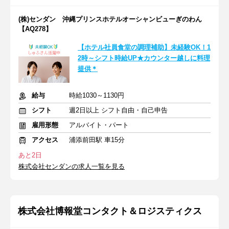
(株)センダン 沖縄プリンスホテルオーシャンビューぎのわん
【AQ278】
【ホテル社員食堂の調理補助】未経験OK！1
2時～シフト時給UP★カウンター越しに料理
提供＊
給与
時給1030～1130円
シフト
週2日以上 シフト自由・自己申告
雇用形態
アルバイト・パート
アクセス
浦添前田駅 車15分
あと2日
株式会社センダンの求人一覧を見る
株式会社博報堂コンタクト＆ロジスティクス