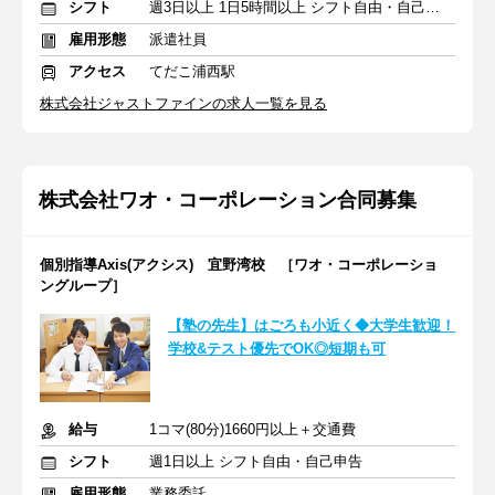
シフト
週3日以上 1日5時間以上 シフト自由・自己申告
雇用形態
派遣社員
アクセス
てだこ浦西駅
株式会社ジャストファインの求人一覧を見る
株式会社ワオ・コーポレーション合同募集
個別指導Axis(アクシス) 宜野湾校 ［ワオ・コーポレーショ
ングループ］
【塾の先生】はごろも小近く◆大学生歓迎！
学校&テスト優先でOK◎短期も可
給与
1コマ(80分)1660円以上＋交通費
シフト
週1日以上 シフト自由・自己申告
雇用形態
業務委託