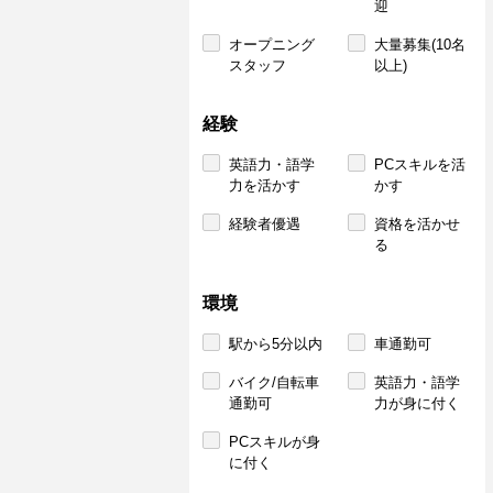
迎
オープニング
大量募集(10名
スタッフ
以上)
経験
英語力・語学
PCスキルを活
力を活かす
かす
経験者優遇
資格を活かせ
る
環境
駅から5分以内
車通勤可
バイク/自転車
英語力・語学
通勤可
力が身に付く
PCスキルが身
に付く