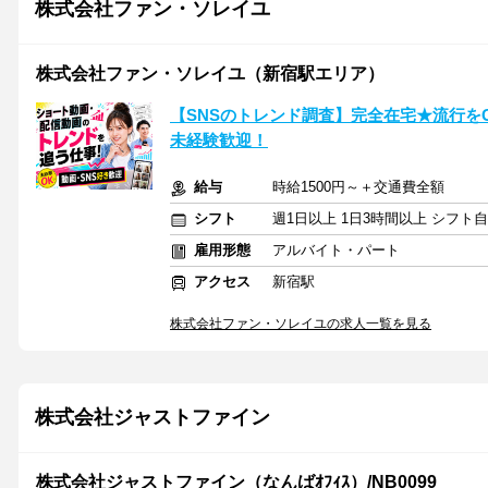
株式会社ファン・ソレイユ
株式会社ファン・ソレイユ（新宿駅エリア）
【SNSのトレンド調査】完全在宅★流行をC
未経験歓迎！
給与
時給1500円～＋交通費全額
シフト
週1日以上 1日3時間以上 シフト
雇用形態
アルバイト・パート
アクセス
新宿駅
株式会社ファン・ソレイユの求人一覧を見る
株式会社ジャストファイン
株式会社ジャストファイン（なんばｵﾌｨｽ）/NB0099