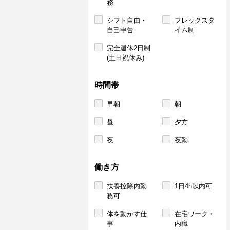
務
シフト自由・
フレックスタ
自己申告
イム制
完全週休2日制
(土日祝休み)
時間帯
早朝
朝
昼
夕方
夜
夜勤
働き方
扶養控除内勤
1日4h以内可
務可
体を動かす仕
在宅ワーク・
事
内職