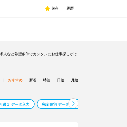
履歴
保存
ト求人など希望条件でカンタンにお仕事探しがで
|
おすすめ
新着
時給
日給
月給
 週１ データ入力
完全在宅 データ入力 愛知
完全在宅 データ入