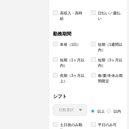
高収入・高時
日払い／週払
給
い
勤務期間
単発（1日）
短期（1週間以
内）
短期（1ヶ月以
短期（3ヶ月以
内）
内）
長期（3ヶ月以
春/夏/冬休み期
上）
間限定
シフト
以上
以内
土日祝のみ勤
平日のみ可