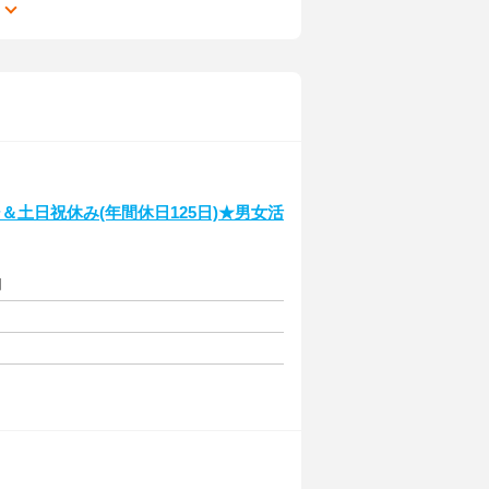
る
土日祝休み(年間休日125日)★男女活
円