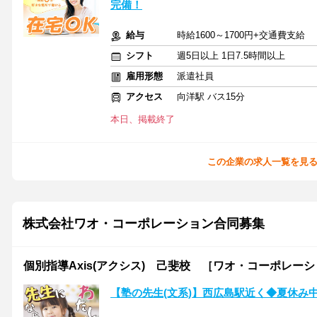
完備！
給与
時給1600～1700円+交通費支給
シフト
週5日以上 1日7.5時間以上
雇用形態
派遣社員
アクセス
向洋駅 バス15分
本日、掲載終了
この企業の求人一覧を見
株式会社ワオ・コーポレーション合同募集
個別指導Axis(アクシス) 己斐校 ［ワオ・コーポレー
【塾の先生(文系)】西広島駅近く◆夏休み