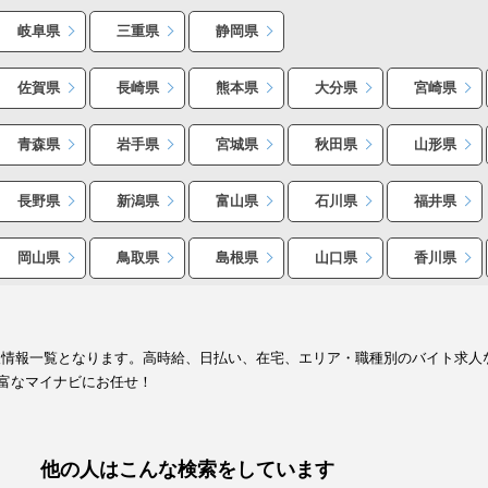
岐阜県
三重県
静岡県
佐賀県
長崎県
熊本県
大分県
宮崎県
青森県
岩手県
宮城県
秋田県
山形県
長野県
新潟県
富山県
石川県
福井県
岡山県
鳥取県
島根県
山口県
香川県
人情報一覧となります。高時給、日払い、在宅、エリア・職種別のバイト求人
富なマイナビにお任せ！
他の人はこんな検索をしています