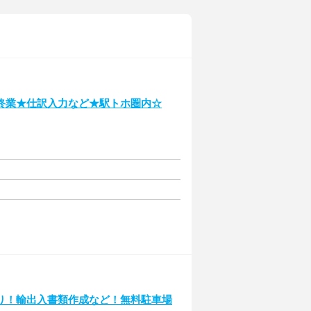
終業★仕訳入力など★駅トホ圏内☆
り！輸出入書類作成など！無料駐車場