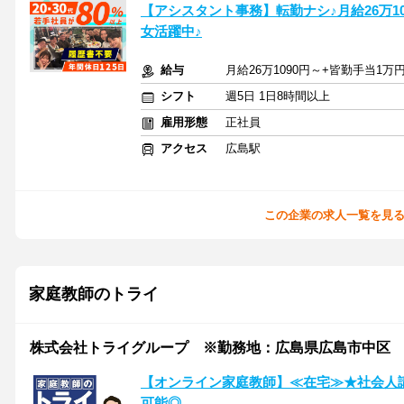
【アシスタント事務】転勤ナシ♪月給26万109
女活躍中♪
給与
月給26万1090円～+皆勤手当1万
シフト
週5日 1日8時間以上
雇用形態
正社員
アクセス
広島駅
この企業の求人一覧を見
家庭教師のトライ
株式会社トライグループ ※勤務地：広島県広島市中区
【オンライン家庭教師】≪在宅≫★社会人
可能◎