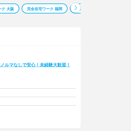
ク 大阪
完全在宅ワーク 福岡
完全在宅ワーク 副業
完全
業ノルマなしで安心！未経験大歓迎！