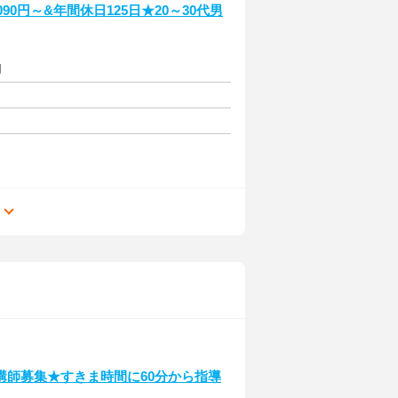
0円～&年間休日125日★20～30代男
円
る
講師募集★すきま時間に60分から指導