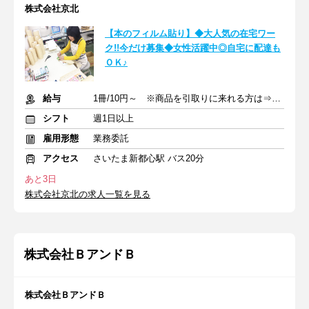
株式会社京北
【本のフィルム貼り】◆大人気の在宅ワー
ク!!今だけ募集◆女性活躍中◎自宅に配達も
ＯＫ♪
給与
1冊/10円～ ※商品を引取りに来れる方は⇒1冊/12円～
シフト
週1日以上
雇用形態
業務委託
アクセス
さいたま新都心駅 バス20分
あと3日
株式会社京北の求人一覧を見る
株式会社ＢアンドＢ
株式会社ＢアンドＢ