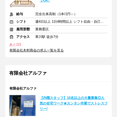
でOK♪
給与
完全出来高制（1本/1円～）
シフト
週4日以上 1日4時間以上 シフト自由・自己申告
雇用形態
業務委託
アクセス
寒川駅 徒歩7分
あと2日
有限会社木村商会の求人一覧を見る
有限会社アルファ
有限会社アルファ
【内職スタッフ】10名以上の大量募集◎人
気の在宅ワーク★カンタン作業でストレスフ
リー!