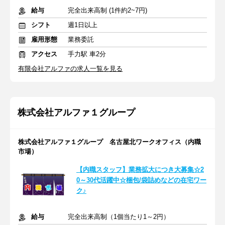
給与
完全出来高制 (1件約2~7円)
シフト
週1日以上
雇用形態
業務委託
アクセス
手力駅 車2分
有限会社アルファの求人一覧を見る
株式会社アルファ１グループ
株式会社アルファ１グループ 名古屋北ワークオフィス（内職
市場）
【内職スタッフ】業務拡大につき大募集☆2
0～30代活躍中☆梱包/袋詰めなどの在宅ワー
ク♪
給与
完全出来高制（1個当たり1～2円）