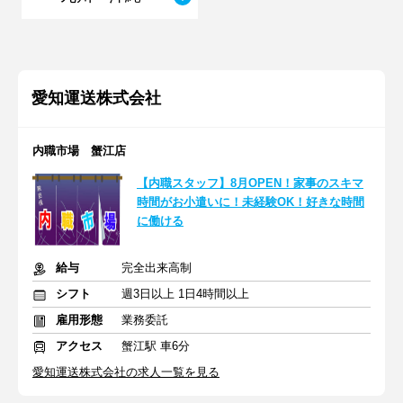
愛知運送株式会社
内職市場 蟹江店
【内職スタッフ】8月OPEN！家事のスキマ
時間がお小遣いに！未経験OK！好きな時間
に働ける
給与
完全出来高制
シフト
週3日以上 1日4時間以上
雇用形態
業務委託
アクセス
蟹江駅 車6分
愛知運送株式会社の求人一覧を見る