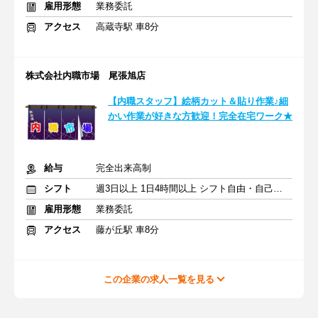
雇用形態
業務委託
アクセス
高蔵寺駅 車8分
株式会社内職市場 尾張旭店
【内職スタッフ】絵柄カット＆貼り作業♪細
かい作業が好きな方歓迎！完全在宅ワーク★
給与
完全出来高制
シフト
週3日以上 1日4時間以上 シフト自由・自己申告
雇用形態
業務委託
アクセス
藤が丘駅 車8分
この企業の求人一覧を見る