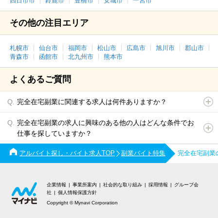
四日市市
鈴鹿市
豊橋市
安城市
一宮市
その他の注目エリア
札幌市
仙台市
福岡市
松山市
広島市
旭川市
郡山市
青森市
函館市
北九州市
熊本市
よくあるご質問
完全在宅副業に関連する求人は何件ありますか？
完全在宅副業の求人に興味のある他の人はどんな条件でお
仕事を探していますか？
アルバイト探し・バイト求人TOP
副業バイト特集
完全在宅副業
企業情報
事業所案内
社会的な取り組み
採用情報
グループ会
社
個人情報保護方針
Copyright © Mynavi Corporation