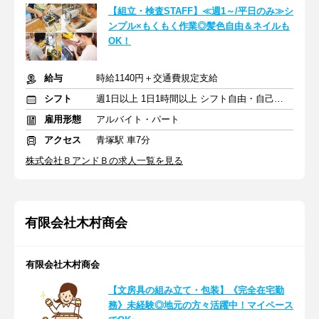
【組立・検査STAFF】≪週1～/平日のみ≫シ
ンプル×もくもく作業◎髪色自由＆ネイルも
OK！
給与
時給1140円＋交通費規定支給
シフト
週1日以上 1日1時間以上 シフト自由・自己申告
雇用形態
アルバイト・パート
アクセス
青塚駅 車7分
株式会社ＢアンドＢの求人一覧を見る
有限会社木村商会
有限会社木村商会
【文房具の組み立て・包装】《完全在宅勤
務》未経験◎地元の方々活躍中！マイペース