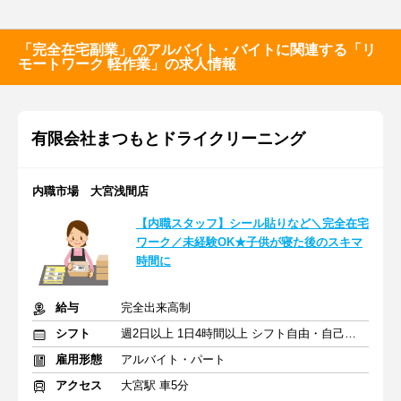
「完全在宅副業」のアルバイト・バイトに関連する「リ
モートワーク 軽作業」の求人情報
有限会社まつもとドライクリーニング
内職市場 大宮浅間店
【内職スタッフ】シール貼りなど＼完全在宅
ワーク／未経験OK★子供が寝た後のスキマ
時間に
給与
完全出来高制
シフト
週2日以上 1日4時間以上 シフト自由・自己申告
雇用形態
アルバイト・パート
アクセス
大宮駅 車5分