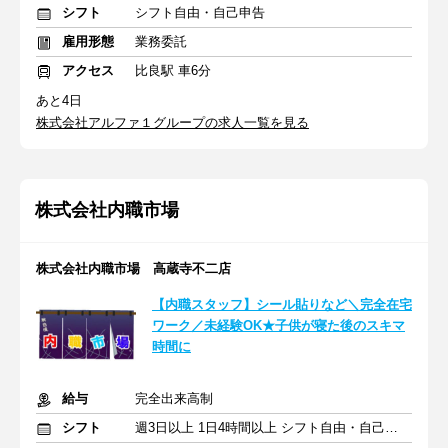
シフト
シフト自由・自己申告
雇用形態
業務委託
アクセス
比良駅 車6分
あと4日
株式会社アルファ１グループの求人一覧を見る
株式会社内職市場
株式会社内職市場 高蔵寺不二店
【内職スタッフ】シール貼りなど＼完全在宅
ワーク／未経験OK★子供が寝た後のスキマ
時間に
給与
完全出来高制
シフト
週3日以上 1日4時間以上 シフト自由・自己申告