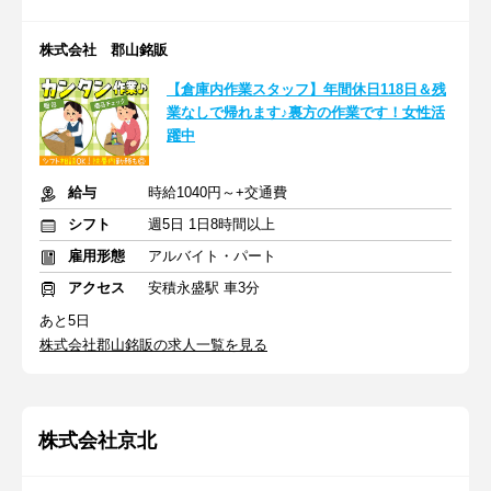
株式会社 郡山銘販
【倉庫内作業スタッフ】年間休日118日＆残
業なしで帰れます♪裏方の作業です！女性活
躍中
給与
時給1040円～+交通費
シフト
週5日 1日8時間以上
雇用形態
アルバイト・パート
アクセス
安積永盛駅 車3分
あと5日
株式会社郡山銘販の求人一覧を見る
株式会社京北