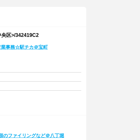
>/342419C2
営業事務☆駅チカ＠宝町
書類のファイリングなど＠八丁堀