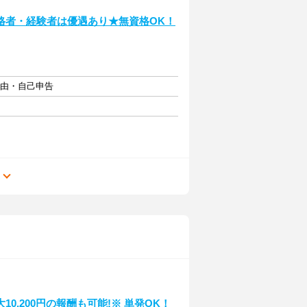
格者・経験者は優遇あり★無資格OK！
自由・自己申告
る
,200円の報酬も可能!※ 単発OK！