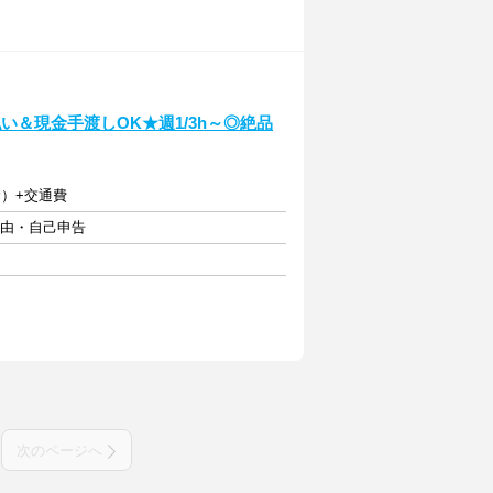
＆現金手渡しOK★週1/3h～◎絶品
む）+交通費
自由・自己申告
次のページへ