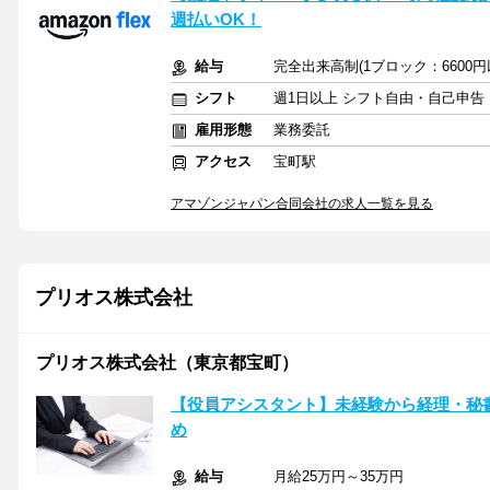
週払いOK！
給与
完全出来高制(1ブロック：6600
シフト
週1日以上 シフト自由・自己申告
雇用形態
業務委託
アクセス
宝町駅
アマゾンジャパン合同会社の求人一覧を見る
プリオス株式会社
プリオス株式会社（東京都宝町）
【役員アシスタント】未経験から経理・秘
め
給与
月給25万円～35万円