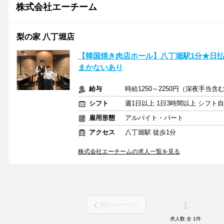
株式会社エーチーム
梨の家 八丁堀店
【韓国焼き肉店ホール】八丁堀駅1分★日払い
まかないあり
給与
時給1250～2250円（深夜手当含
シフト
週1日以上 1日3時間以上 シフト
雇用形態
アルバイト・パート
アクセス
八丁堀駅 徒歩1分
株式会社エーチームの求人一覧を見る
1
前のページへ
求人数 全
1
件