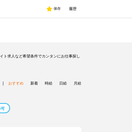
履歴
保存
バイト求人など希望条件でカンタンにお仕事探し
|
おすすめ
新着
時給
日給
月給
い可