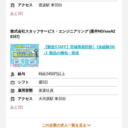
アクセス
渡波駅 車33分
あと3日
株式会社スタッフサービス・エンジニアリング (案件NO/sseA2
8347)
【製造STAFF】宮城県柴田郡│《未経験OK
♪》製品の梱包・発送
給与
時給2450円以上
シフト
週5日
雇用形態
派遣社員
アクセス
大河原駅 車10分
あと3日
この企業の求人一覧を見る