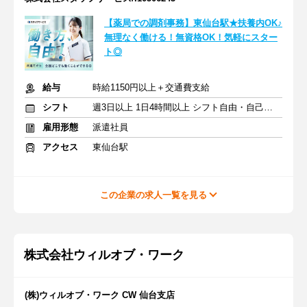
【薬局での調剤事務】東仙台駅★扶養内OK♪
無理なく働ける！無資格OK！気軽にスター
ト◎
給与
時給1150円以上＋交通費支給
シフト
週3日以上 1日4時間以上 シフト自由・自己申告
雇用形態
派遣社員
アクセス
東仙台駅
この企業の求人一覧を見る
株式会社ウィルオブ・ワーク
(株)ウィルオブ・ワーク CW 仙台支店