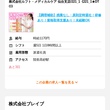
株式会社ルフト・メディカルケア 仙台支店/221_1《221_1★DT
O》
【調理補助】残業なし・原則定時退社！研修
あり！資格取得支援あり！未経験OK
給与
時給1170円
シフト
週5日 1日8時間以上
雇用形態
派遣社員
アクセス
陸前高砂駅
あと3日
この企業の求人一覧を見る
株式会社ブレイブ