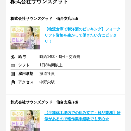
株式会社サウンズグッド
株式会社サウンズグッド 仙台支店/sdi
【物流倉庫で和洋酒のピッキング】フォーク
リフト資格を生かして働きたい方にピッタ
リ！
給与
時給1400～0円＋交通費
シフト
1日8時間以上
雇用形態
派遣社員
アクセス
中野栄駅
株式会社サウンズグッド 仙台支店/sdi
【半導体工場内での組み立て・検品業務】研
修があるので軽作業未経験でも安心☆