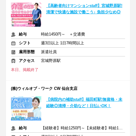
【高齢者向けマンションstaff】宮城野原駅!
清潔で快適な施設で働こう♪ 負担少なめ◎
給与
時給1450円～ ＋交通費
シフト
週3日以上 1日7時間以上
雇用形態
派遣社員
アクセス
宮城野原駅
本日、掲載終了
(株)ウィルオブ・ワーク CW 仙台支店
【病院内の補助staff】福田町駅!無資格・未
経験◎清掃・介助など！日払いOK！
給与
【経験者】時給1250円～【未経験者】時給1200円～ ＋交通費