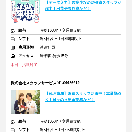
【データ入力】残業少なめ◎派遣スタッフ活
躍中！出荷伝票作成など！
給与
時給1300円+交通費支給
シフト
週5日以上 1日8時間以上
雇用形態
派遣社員
アクセス
岩沼駅 徒歩15分
本日、掲載終了
株式会社スタッフサービス/41-04426912
【経理事務】派遣スタッフ活躍中！車通勤Ｏ
Ｋ！日々の入出金業務など！
給与
時給1350円+交通費支給
シフト
週5日以上 1日7.5時間以上