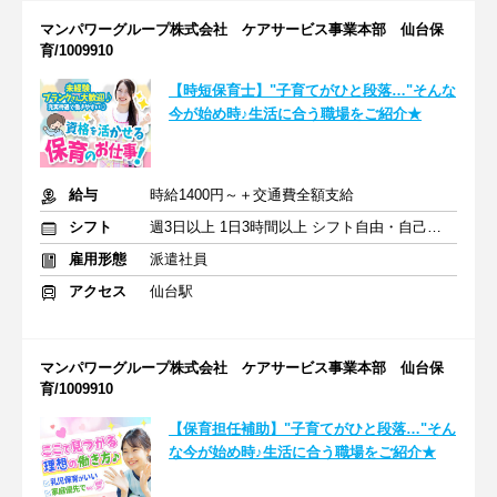
マンパワーグループ株式会社 ケアサービス事業本部 仙台保
育/1009910
【時短保育士】"子育てがひと段落…"そんな
今が始め時♪生活に合う職場をご紹介★
給与
時給1400円～＋交通費全額支給
シフト
週3日以上 1日3時間以上 シフト自由・自己申告
雇用形態
派遣社員
アクセス
仙台駅
マンパワーグループ株式会社 ケアサービス事業本部 仙台保
育/1009910
【保育担任補助】"子育てがひと段落…"そん
な今が始め時♪生活に合う職場をご紹介★