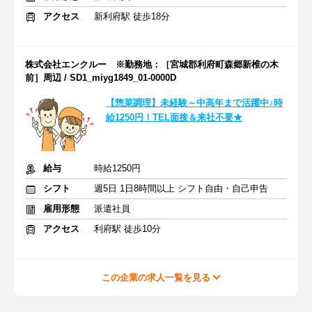
アクセス
新利府駅 徒歩18分
株式会社エンクルー ※勤務地：［宮城郡利府町森郷新椎の木
前］周辺 / SD1_miyg1849_01-0000D
【惣菜調理】未経験～中高年まで活躍中♪時
給1250円！TEL面接＆来社不要★
給与
時給1250円
シフト
週5日 1日8時間以上 シフト自由・自己申告
雇用形態
派遣社員
アクセス
利府駅 徒歩10分
この企業の求人一覧を見る