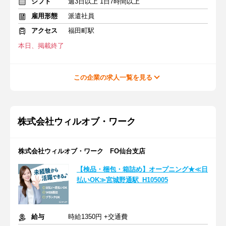
シフト
週3日以上 1日7時間以上
雇用形態
派遣社員
アクセス
福田町駅
本日、掲載終了
この企業の求人一覧を見る
株式会社ウィルオブ・ワーク
株式会社ウィルオブ・ワーク FO仙台支店
【検品・梱包・箱詰め】オープニング★≪日
払いOK≫宮城野通駅_H105005
給与
時給1350円 +交通費