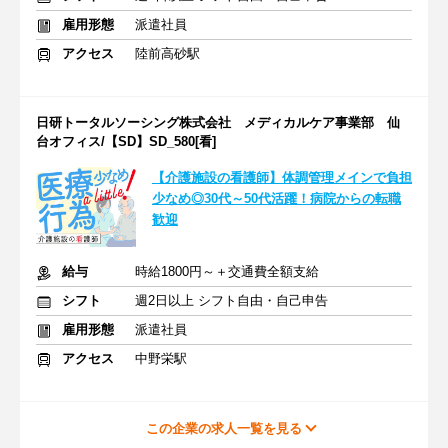
雇用形態
派遣社員
アクセス
陸前高砂駅
日研トータルソーシング株式会社 メディカルケア事業部 仙
台オフィス/【SD】SD_580[看]
【介護施設の看護師】体調管理メインで負担
少なめ◎30代～50代活躍！病院からの転職
歓迎
給与
時給1800円～＋交通費全額支給
シフト
週2日以上 シフト自由・自己申告
雇用形態
派遣社員
アクセス
中野栄駅
この企業の求人一覧を見る