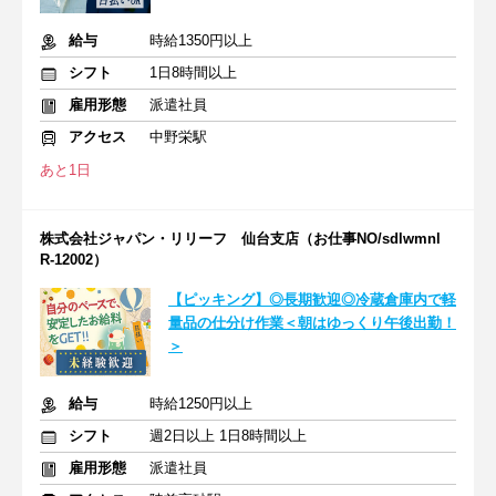
給与
時給1350円以上
シフト
1日8時間以上
雇用形態
派遣社員
アクセス
中野栄駅
あと1日
株式会社ジャパン・リリーフ 仙台支店（お仕事NO/sdlwmnl
R-12002）
【ピッキング】◎長期歓迎◎冷蔵倉庫内で軽
量品の仕分け作業＜朝はゆっくり午後出勤！
＞
給与
時給1250円以上
シフト
週2日以上 1日8時間以上
雇用形態
派遣社員