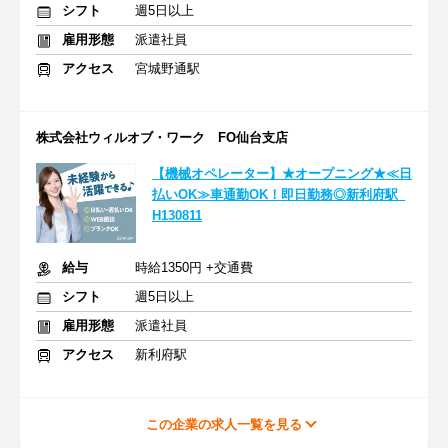
シフト
週5日以上
雇用形態
派遣社員
アクセス
宮城野通駅
株式会社ウィルオブ・ワーク FO仙台支店
【機械オペレーター】★オープニング★≪日
払いOK≫車通勤OK！即日勤務◎新利府駅_
H130811
給与
時給1350円 +交通費
シフト
週5日以上
雇用形態
派遣社員
アクセス
新利府駅
この企業の求人一覧を見る