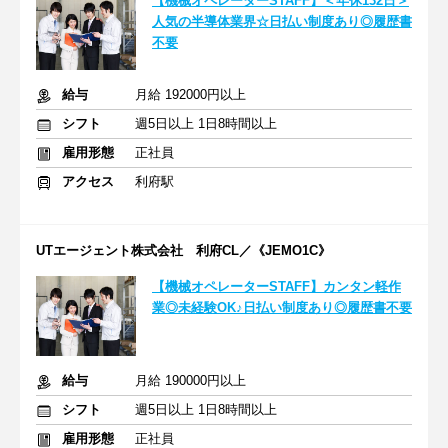
【機械オペレーターSTAFF】＜年休132日＞
人気の半導体業界☆日払い制度あり◎履歴書
不要
給与
月給 192000円以上
シフト
週5日以上 1日8時間以上
雇用形態
正社員
アクセス
利府駅
UTエージェント株式会社 利府CL／《JEMO1C》
【機械オペレーターSTAFF】カンタン軽作
業◎未経験OK♪日払い制度あり◎履歴書不要
給与
月給 190000円以上
シフト
週5日以上 1日8時間以上
雇用形態
正社員