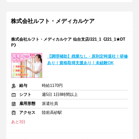
株式会社ルフト・メディカルケア
株式会社ルフト・メディカルケア 仙台支店/221_1《221_1★DT
P》
【調理補助】残業なし・原則定時退社！研修
あり！資格取得支援あり！未経験OK
給与
時給1170円
シフト
週5日 1日8時間以上
雇用形態
派遣社員
アクセス
陸前高砂駅
あと3日