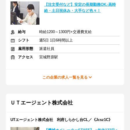
【注文受付など】安定の長期勤務OK♪高時
給・土日祝休み・大手など色々！
給与
時給1200～1300円+交通費支給
シフト
週5日 1日6時間以上
雇用形態
派遣社員
アクセス
宮城野原駅
この企業の求人一覧を見る
ＵＴエージェント株式会社
UTエージェント株式会社 利府しらかし台CL／《Jcsz1C》