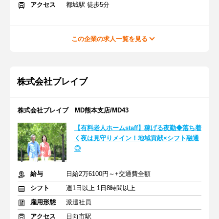
アクセス
都城駅 徒歩5分
この企業の求人一覧を見る
株式会社ブレイブ
株式会社ブレイブ MD熊本支店/MD43
【有料老人ホームstaff】稼げる夜勤◆落ち着
く夜は見守りメイン！地域貢献×シフト融通
◎
給与
日給2万6100円～+交通費全額
シフト
週1日以上 1日8時間以上
雇用形態
派遣社員
アクセス
日向市駅