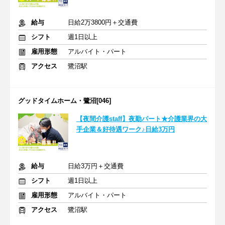
給与
日給2万3800円＋交通費
シフト
週1日以上
雇用形態
アルバイト・パート
アクセス
鷺沼駅
グッドタイムホーム・鷺沼[046]
【夜間介護staff】夜勤パート★介護業界の大
手企業＆好待遇ワーク♪日給3万円
給与
日給3万円＋交通費
シフト
週1日以上
雇用形態
アルバイト・パート
アクセス
鷺沼駅