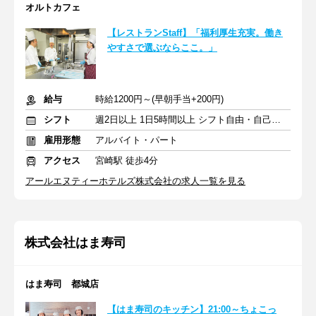
オルトカフェ
【レストランStaff】「福利厚生充実。働き
やすさで選ぶならここ。」
給与
時給1200円～(早朝手当+200円)
シフト
週2日以上 1日5時間以上 シフト自由・自己申告
雇用形態
アルバイト・パート
アクセス
宮崎駅 徒歩4分
アールエヌティーホテルズ株式会社の求人一覧を見る
株式会社はま寿司
はま寿司 都城店
【はま寿司のキッチン】21:00～ちょこっ