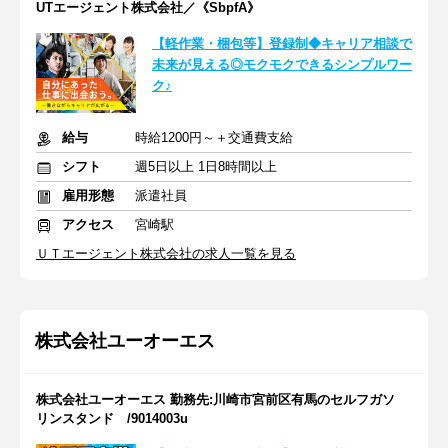
UTエージェント株式会社／《SbpfA》
【軽作業・梱包等】登録制◆キャリア相談で
未来が見える◎モクモクできるシンプルワー
ク♪
給与
時給1200円～＋交通費支給
シフト
週5日以上 1日8時間以上
雇用形態
派遣社員
アクセス
宮崎駅
ＵＴエージェント株式会社の求人一覧を見る
株式会社ユーオーエス
株式会社ユーオーエス 勤務先:川崎市宮前区有馬のセルフガソ
リンスタンド /9014003u