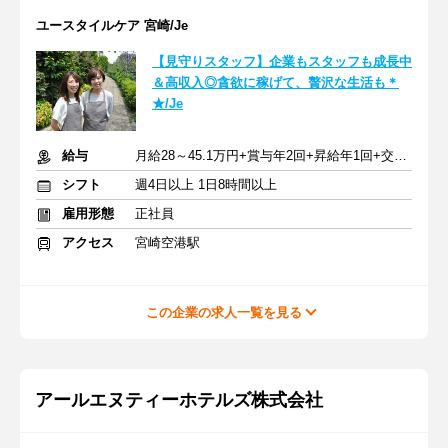
ユースタイルケア 宮崎/Je
【見守りスタッフ】企業もスタッフも成長中
＆高収入◎貪欲に稼げて、贅沢な生活も＊
★/Je
給与
月給28～45.1万円+賞与年2回+昇給年1回+交通費全額
シフト
週4日以上 1日8時間以上
雇用形態
正社員
アクセス
宮崎空港駅
この企業の求人一覧を見る
アールエヌティーホテルズ株式会社