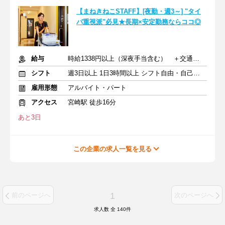
【まねきねこSTAFF】[夜勤・週3～] "タイ
パ重視派"必見★長期×安定勤務ならココ◎
給与
時給1338円以上（深夜手当含む） ＋交通費支給
シフト
週3日以上 1日3時間以上 シフト自由・自己申告
雇用形態
アルバイト・パート
アクセス
宮崎駅 徒歩16分
あと3日
この企業の求人一覧を見る
1
前のページへ
次のページへ
求人数 全
140
件