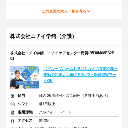
この企業の求人一覧を見る
株式会社ニチイ学館（介護）
株式会社ニチイ学館 ニチイケアセンター用賀/B538M08E32P
01
【グループホーム】見回りなどの夜間介護＊
夜勤で効率よく稼げる!!シフト融通◎Wワー
クOK
給与
日給 26,454円～27,154円（各種手当あり）
シフト
週1日以上
雇用形態
アルバイト・パート
アクセス
鷺沼駅