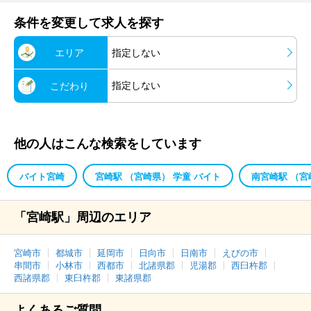
条件を変更して求人を探す
エリア
指定しない
指定しない
こだわり
他の人はこんな検索をしています
バイト宮崎
宮崎駅 （宮崎県） 学童 バイト
南宮崎駅 （宮
「宮崎駅」周辺のエリア
宮崎市
都城市
延岡市
日向市
日南市
えびの市
串間市
小林市
西都市
北諸県郡
児湯郡
西臼杵郡
西諸県郡
東臼杵郡
東諸県郡
よくあるご質問