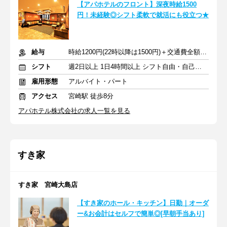
【アパホテルのフロント】深夜時給1500
円！未経験◎シフト柔軟で就活にも役立つ★
給与
時給1200円(22時以降は1500円)＋交通費全額支給
シフト
週2日以上 1日4時間以上 シフト自由・自己申告
雇用形態
アルバイト・パート
アクセス
宮崎駅 徒歩8分
アパホテル株式会社の求人一覧を見る
すき家
すき家 宮崎大島店
【すき家のホール・キッチン】日勤｜オーダ
ー&お会計はセルフで簡単◎[早朝手当あり]