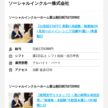
ソーシャルインクルー株式会社
ソーシャルインクルーホーム富山朝日町/52720902
【お世話STAFF】夜勤/<未経験・無資格OK
>見回りがメイン♪シニア活躍中!週1～!車通
勤◎
給与
日給1万6388円
シフト
週1日以上 シフト自由・自己申告
雇用形態
アルバイト・パート
アクセス
泊駅 徒歩12分
ソーシャルインクルーホーム富山朝日町/52720902
【夜間見守りスタッフ】＼夜の時間を有効活
用／"無資格・未経験"大歓迎★週1～OK!副
業に◎