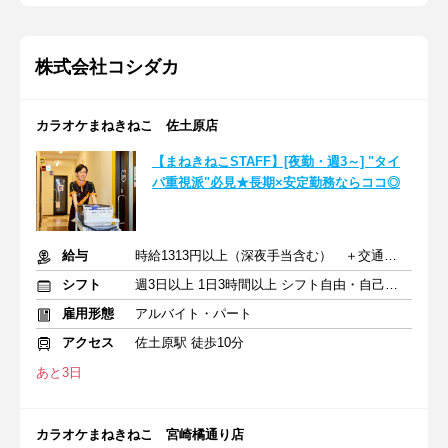
株式会社コシダカ
カラオケまねきねこ 佐土原店
【まねきねこSTAFF】[夜勤・週3～] "タイ
パ重視派"必見★長期×安定勤務ならココ◎
給与
時給1313円以上（深夜手当含む） ＋交通費支給
シフト
週3日以上 1日3時間以上 シフト自由・自己申告
雇用形態
アルバイト・パート
アクセス
佐土原駅 徒歩10分
あと3日
カラオケまねきねこ 宮崎橘通り店