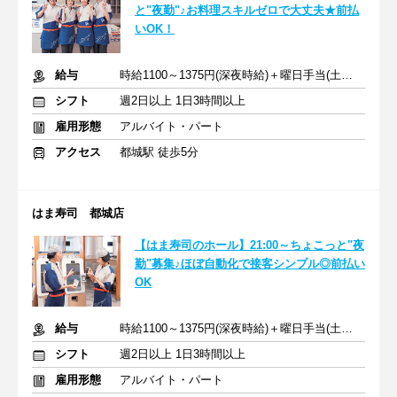
と"夜勤"♪お料理スキルゼロで大丈夫★前払
いOK！
給与
時給1100～1375円(深夜時給)＋曜日手当(土日祝+70円)
シフト
週2日以上 1日3時間以上
雇用形態
アルバイト・パート
アクセス
都城駅 徒歩5分
はま寿司 都城店
【はま寿司のホール】21:00～ちょこっと"夜
勤"募集♪ほぼ自動化で接客シンプル◎前払い
OK
給与
時給1100～1375円(深夜時給)＋曜日手当(土日祝+70円)
シフト
週2日以上 1日3時間以上
雇用形態
アルバイト・パート