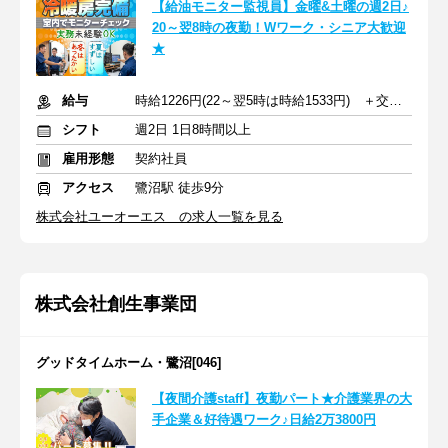
【給油モニター監視員】金曜&土曜の週2日♪
20～翌8時の夜勤！Wワーク・シニア大歓迎
★
給与
時給1226円(22～翌5時は時給1533円) ＋交通費
シフト
週2日 1日8時間以上
雇用形態
契約社員
アクセス
鷺沼駅 徒歩9分
株式会社ユーオーエス の求人一覧を見る
株式会社創生事業団
グッドタイムホーム・鷺沼[046]
【夜間介護staff】夜勤パート★介護業界の大
手企業＆好待遇ワーク♪日給2万3800円