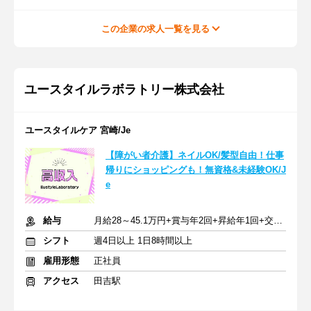
この企業の求人一覧を見る
ユースタイルラボラトリー株式会社
ユースタイルケア 宮崎/Je
【障がい者介護】ネイルOK/髪型自由！仕事
帰りにショッピングも！無資格&未経験OK/J
e
給与
月給28～45.1万円+賞与年2回+昇給年1回+交通費全額
シフト
週4日以上 1日8時間以上
雇用形態
正社員
アクセス
田吉駅