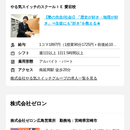
やる気スイッチのスクールＩＥ 愛宕校
【塾の先生(社会)】「歴史が好き・地理が好
き」⇒生徒にも"好き"を教える★
給与
1コマ1897円（1授業90分1725円＋前後給10分172円）
シフト
週1日以上 1日1.5時間以上
雇用形態
アルバイト・パート
アクセス
南延岡駅 徒歩20分
株式会社やる気スイッチグループの求人一覧を見る
株式会社ゼロン
株式会社ゼロン広島営業所 勤務地：宮崎県宮崎市