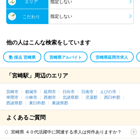
エリア
指定しない
指定しない
こだわり
他の人はこんな検索をしています
塾 採点 宮崎県
宮崎県アルバイト
宮崎県延岡市求人
「宮崎駅」周辺のエリア
宮崎市
都城市
延岡市
日向市
日南市
えびの市
串間市
小林市
西都市
北諸県郡
児湯郡
西臼杵郡
西諸県郡
東臼杵郡
東諸県郡
よくあるご質問
宮崎県 ４０代活躍中に関連する求人は何件ありますか？