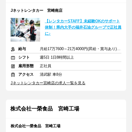
Jネットレンタカー 宮崎南店
【レンタカーSTAFF】未経験OKのサポート
体制！県内大手の福井石油グループで正社員
に♪
給与
月給17万7600～21万4000円(昇給・賞与あり)＋交通費
シフト
週5日 1日8時間以上
雇用形態
正社員
アクセス
清武駅 車8分
Jネットレンタカー宮崎店の求人一覧を見る
株式会社一榮食品 宮崎工場
株式会社一榮食品 宮崎工場