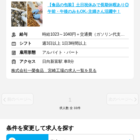
【食品の包装】土日祝休みで長期休暇あり◎
午前・午後のみもOK♪主婦さん活躍中！
給与
時給1023～1040円＋交通費（ガソリン代支給）
シフト
週3日以上 1日3時間以上
雇用形態
アルバイト・パート
アクセス
日向新富駅 車8分
株式会社一榮食品 宮崎工場の求人一覧を見る
1
前のページへ
次のページへ
求人数 全
33
件
条件を変更して求人を探す