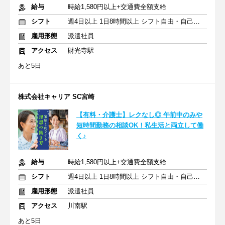
給与
時給1,580円以上+交通費全額支給
シフト
週4日以上 1日8時間以上 シフト自由・自己申告
雇用形態
派遣社員
アクセス
財光寺駅
あと5日
株式会社キャリア SC宮崎
【有料・介護士】レクなし◎ 午前中のみや
短時間勤務の相談OK！私生活と両立して働
く♪
給与
時給1,580円以上+交通費全額支給
シフト
週4日以上 1日8時間以上 シフト自由・自己申告
雇用形態
派遣社員
アクセス
川南駅
あと5日