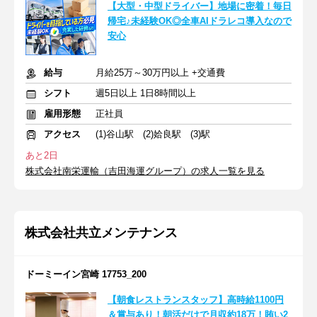
【大型・中型ドライバー】地場に密着！毎日
帰宅♪未経験OK◎全車AIドラレコ導入なので
安心
給与
月給25万～30万円以上 +交通費
シフト
週5日以上 1日8時間以上
雇用形態
正社員
アクセス
(1)谷山駅 (2)姶良駅 (3)駅
あと2日
株式会社南栄運輸（吉田海運グループ）の求人一覧を見る
株式会社共立メンテナンス
ドーミーイン宮崎 17753_200
【朝食レストランスタッフ】高時給1100円
＆賞与あり！朝活だけで月収約18万！賄い2