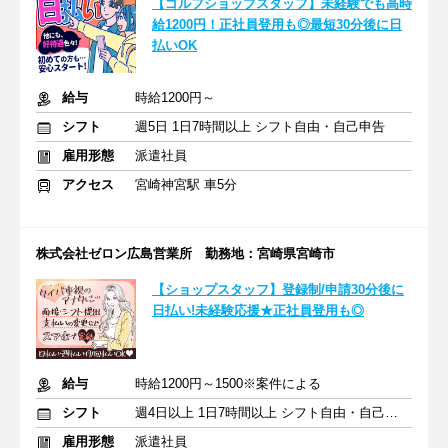
【ゴルフショップスタッフ】未経験でも高時
給1200円！正社員登用も◎最短30分後に日
払いOK
給与
時給1200円～
シフト
週5日 1日7時間以上 シフト自由・自己申告
雇用形態
派遣社員
アクセス
宮崎神宮駅 車5分
株式会社ゼロン広島営業所 勤務地：宮崎県宮崎市
【ショップスタッフ】登録制/申請30分後に
日払い!未経験応援★正社員登用も◎
給与
時給1200円～1500※案件による
シフト
週4日以上 1日7時間以上 シフト自由・自己申告
雇用形態
派遣社員