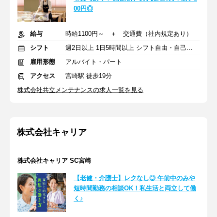
00円◎
給与
時給1100円～ ＋ 交通費（社内規定あり）
シフト
週2日以上 1日5時間以上 シフト自由・自己申告
雇用形態
アルバイト・パート
アクセス
宮崎駅 徒歩19分
株式会社共立メンテナンスの求人一覧を見る
株式会社キャリア
株式会社キャリア SC宮崎
【老健・介護士】レクなし◎ 午前中のみや
短時間勤務の相談OK！私生活と両立して働
く♪