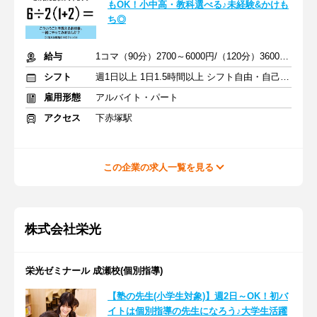
もOK！小中高・教科選べる♪未経験&かけも
ち◎
給与
1コマ（90分）2700～6000円/（120分）3600～1万2000円 +交通費
シフト
週1日以上 1日1.5時間以上 シフト自由・自己申告
雇用形態
アルバイト・パート
アクセス
下赤塚駅
この企業の求人一覧を見る
株式会社栄光
栄光ゼミナール 成瀬校(個別指導)
【塾の先生(小学生対象)】週2日～OK！初バ
イトは個別指導の先生になろう♪大学生活躍