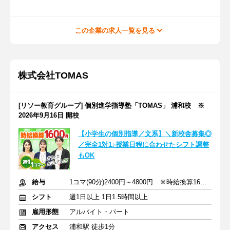
この企業の求人一覧を見る
株式会社TOMAS
[リソー教育グループ] 個別進学指導塾「TOMAS」 浦和校 ※
2026年9月16日 開校
【小学生の個別指導／文系】＼新校舎募集◎
／完全1対1♪授業日程に合わせたシフト調整
もOK
給与
1コマ(90分)2400円～4800円 ※時給換算1600円～3200円
シフト
週1日以上 1日1.5時間以上
雇用形態
アルバイト・パート
アクセス
浦和駅 徒歩1分