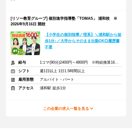
[リソー教育グループ] 個別進学指導塾「TOMAS」 浦和校 ※
2026年9月16日 開校
【小学生の個別指導／理系】＼浦和駅から徒
歩1分♪／大学からそのまま出勤OK◎履歴書
不要
給与
1コマ(90分)2400円～4800円 ※時給換算1600円～3200円
シフト
週1日以上 1日1.5時間以上
雇用形態
アルバイト・パート
アクセス
浦和駅 徒歩1分
この企業の求人一覧を見る