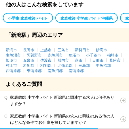
他の人はこんな検索をしています
小学生 家庭教師 バイト
家庭教師 小学生 バイト 沖縄県
家
「新潟駅」周辺のエリア
新潟市
長岡市
上越市
三条市
新発田市
妙高市
南魚沼市
阿賀野市
糸魚川市
魚沼市
小千谷市
柏崎市
加茂市
五泉市
佐渡市
胎内市
燕市
十日町市
見附市
村上市
岩船郡
刈羽郡
北蒲原郡
三島郡
中魚沼郡
西蒲原郡
東蒲原郡
南魚沼郡
南蒲原郡
よくあるご質問
家庭教師 小学生 バイト 新潟県に関連する求人は何件あり
ますか？
家庭教師 小学生 バイト 新潟県の求人に興味のある他の人
はどんな条件でお仕事を探していますか？