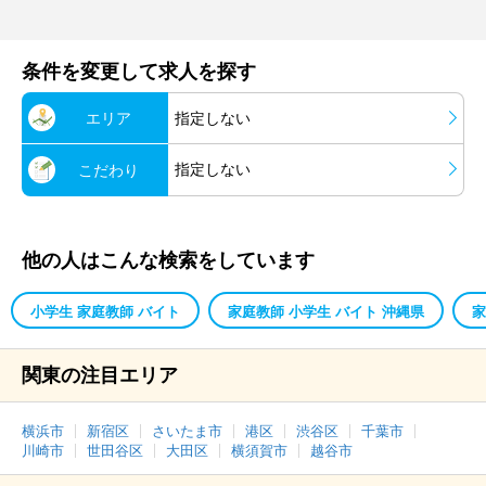
条件を変更して求人を探す
エリア
指定しない
指定しない
こだわり
他の人はこんな検索をしています
小学生 家庭教師 バイト
家庭教師 小学生 バイト 沖縄県
家
関東の注目エリア
横浜市
新宿区
さいたま市
港区
渋谷区
千葉市
川崎市
世田谷区
大田区
横須賀市
越谷市