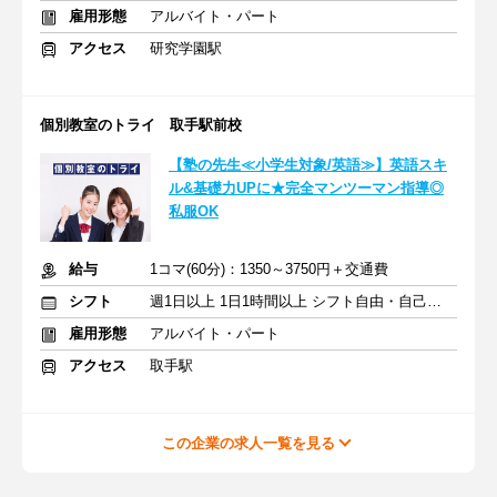
雇用形態
アルバイト・パート
アクセス
研究学園駅
個別教室のトライ 取手駅前校
【塾の先生≪小学生対象/英語≫】英語スキ
ル&基礎力UPに★完全マンツーマン指導◎
私服OK
給与
1コマ(60分)：1350～3750円＋交通費
シフト
週1日以上 1日1時間以上 シフト自由・自己申告
雇用形態
アルバイト・パート
アクセス
取手駅
この企業の求人一覧を見る