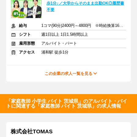
歩1分♪／大学からそのまま出勤OK◎履歴書
不要
給与
1コマ(90分)2400円～4800円 ※時給換算1600円～3200円
シフト
週1日以上 1日1.5時間以上
雇用形態
アルバイト・パート
アクセス
浦和駅 徒歩1分
この企業の求人一覧を見る
「家庭教師 小学生 バイト 茨城県」のアルバイト・バイ
トに関連する「家庭教師 バイト 茨城県」の求人情報
株式会社TOMAS