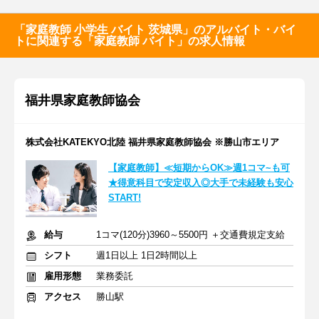
「家庭教師 小学生 バイト 茨城県」のアルバイト・バイ
トに関連する「家庭教師 バイト」の求人情報
福井県家庭教師協会
株式会社KATEKYO北陸 福井県家庭教師協会 ※勝山市エリア
【家庭教師】≪短期からOK≫週1コマ~も可
★得意科目で安定収入◎大手で未経験も安心
START!
給与
1コマ(120分)3960～5500円 ＋交通費規定支給
シフト
週1日以上 1日2時間以上
雇用形態
業務委託
アクセス
勝山駅