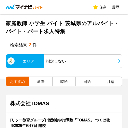
保存
履歴
家庭教師 小学生 バイト 茨城県のアルバイト・
バイト・パート求人特集
2
検索結果
件
エリア
指定しない
おすすめ
新着
時給
日給
月給
株式会社TOMAS
[リソー教育グループ] 個別進学指導塾「TOMAS」 つくば校
※2026年9月7日 開校