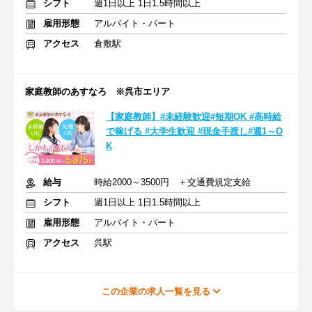
シフト
週1日以上 1日1.5時間以上
雇用形態
アルバイト・パート
アクセス
倉敷駅
家庭教師のあすなろ ※呉市エリア
【家庭教師】#未経験歓迎#短期OK #高時給
で稼げる #大学生歓迎 #現金手渡し#週1～O
K
給与
時給2000～3500円 ＋交通費規定支給
シフト
週1日以上 1日1.5時間以上
雇用形態
アルバイト・パート
アクセス
呉駅
この企業の求人一覧を見る