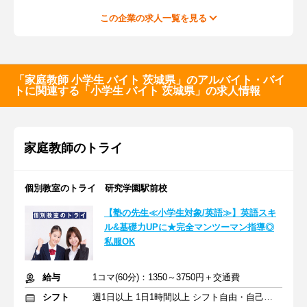
この企業の求人一覧を見る
「家庭教師 小学生 バイト 茨城県」のアルバイト・バイ
トに関連する「小学生 バイト 茨城県」の求人情報
家庭教師のトライ
個別教室のトライ 研究学園駅前校
【塾の先生≪小学生対象/英語≫】英語スキ
ル&基礎力UPに★完全マンツーマン指導◎
私服OK
給与
1コマ(60分)：1350～3750円＋交通費
シフト
週1日以上 1日1時間以上 シフト自由・自己申告