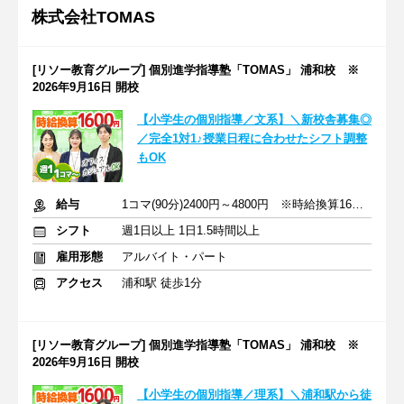
株式会社TOMAS
[リソー教育グループ] 個別進学指導塾「TOMAS」 浦和校 ※
2026年9月16日 開校
【小学生の個別指導／文系】＼新校舎募集◎
／完全1対1♪授業日程に合わせたシフト調整
もOK
給与
1コマ(90分)2400円～4800円 ※時給換算1600円～3200円
シフト
週1日以上 1日1.5時間以上
雇用形態
アルバイト・パート
アクセス
浦和駅 徒歩1分
[リソー教育グループ] 個別進学指導塾「TOMAS」 浦和校 ※
2026年9月16日 開校
【小学生の個別指導／理系】＼浦和駅から徒