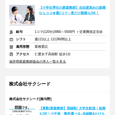
【小学生専任の家庭教師】自由度高めの副業
ならココ★週1コマ～夜だけ勤務もOK！
給与
1コマ(120分)3960～5500円 ＋交通費規定支給
シフト
週1日以上 1日2時間以上
雇用形態
業務委託
アクセス
仁愛女子高校駅 徒歩1分
福井県家庭教師協会の求人一覧を見る
株式会社サクシード
株式会社サクシード[南与野]
【算数/家庭教師】登録制│大学生歓迎！短期
もOK！小中高・教科選べる♪未経験&かけも