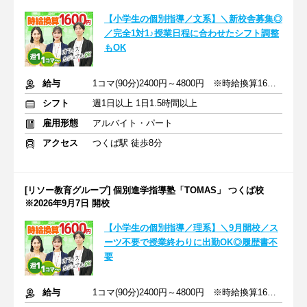
【小学生の個別指導／文系】＼新校舎募集◎
／完全1対1♪授業日程に合わせたシフト調整
もOK
給与
1コマ(90分)2400円～4800円 ※時給換算1600円～3200円
シフト
週1日以上 1日1.5時間以上
雇用形態
アルバイト・パート
アクセス
つくば駅 徒歩8分
[リソー教育グループ] 個別進学指導塾「TOMAS」 つくば校
※2026年9月7日 開校
【小学生の個別指導／理系】＼9月開校／ス
ーツ不要で授業終わりに出勤OK◎履歴書不
要
給与
1コマ(90分)2400円～4800円 ※時給換算1600円～3200円