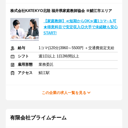
株式会社KATEKYO北陸 福井県家庭教師協会 ※鯖江市エリア
【家庭教師】≪短期からOK≫週1コマ~も可
★得意科目で安定収入◎大手で未経験も安心
START!
給与
1コマ(120分)3960～5500円 ＋交通費規定支給
シフト
週1日以上 1日2時間以上
雇用形態
業務委託
アクセス
鯖江駅
この企業の求人一覧を見る
有限会社プライムチーム