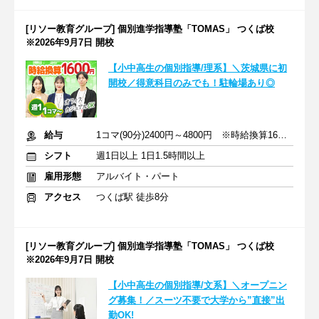
[リソー教育グループ] 個別進学指導塾「TOMAS」 つくば校
※2026年9月7日 開校
【小中高生の個別指導/理系】＼茨城県に初
開校／得意科目のみでも！駐輪場あり◎
給与
1コマ(90分)2400円～4800円 ※時給換算1600円～3200円
シフト
週1日以上 1日1.5時間以上
雇用形態
アルバイト・パート
アクセス
つくば駅 徒歩8分
[リソー教育グループ] 個別進学指導塾「TOMAS」 つくば校
※2026年9月7日 開校
【小中高生の個別指導/文系】＼オープニン
グ募集！／スーツ不要で大学から”直接”出
勤OK!