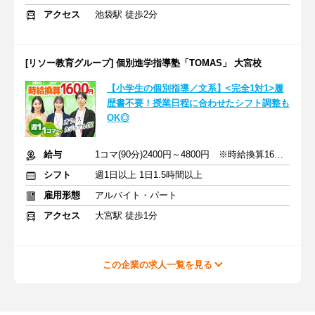
アクセス
池袋駅 徒歩2分
[リソー教育グループ] 個別進学指導塾「TOMAS」 大宮校
【小学生の個別指導／文系】<完全1対1>履
歴書不要！授業日程に合わせたシフト調整も
OK◎
給与
1コマ(90分)2400円～4800円 ※時給換算1600円～3200円
シフト
週1日以上 1日1.5時間以上
雇用形態
アルバイト・パート
アクセス
大宮駅 徒歩1分
この企業の求人一覧を見る