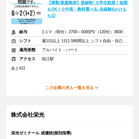
【算数/家庭教師】登録制│大学生歓迎！短期
もOK！小中高・教科選べる♪未経験&かけも
ち◎
給与
1コマ（90分）2700～6000円/（120分）3600～1万2000円 +交通費
シフト
週1日以上 1日1.5時間以上 シフト自由・自己申告
雇用形態
アルバイト・パート
アクセス
狛江駅
あと6日
この企業の求人一覧を見る
株式会社栄光
栄光ゼミナール 成瀬校(個別指導)