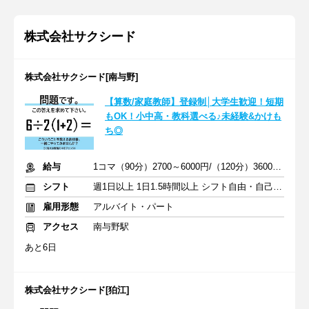
株式会社サクシード
株式会社サクシード[南与野]
【算数/家庭教師】登録制│大学生歓迎！短期
もOK！小中高・教科選べる♪未経験&かけも
ち◎
給与
1コマ（90分）2700～6000円/（120分）3600～1万2000円 +交通費
シフト
週1日以上 1日1.5時間以上 シフト自由・自己申告
雇用形態
アルバイト・パート
アクセス
南与野駅
あと6日
株式会社サクシード[狛江]