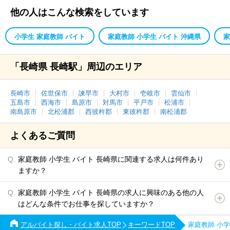
他の人はこんな検索をしています
小学生 家庭教師 バイト
家庭教師 小学生 バイト 沖縄県
家
「長崎県 長崎駅」周辺のエリア
長崎市
佐世保市
諫早市
大村市
壱岐市
雲仙市
五島市
西海市
島原市
対馬市
平戸市
松浦市
南島原市
北松浦郡
西彼杵郡
東彼杵郡
南松浦郡
よくあるご質問
家庭教師 小学生 バイト 長崎県に関連する求人は何件あり
ますか？
家庭教師 小学生 バイト 長崎県の求人に興味のある他の人
はどんな条件でお仕事を探していますか？
アルバイト探し・バイト求人TOP
キーワードTOP
家庭教師 小