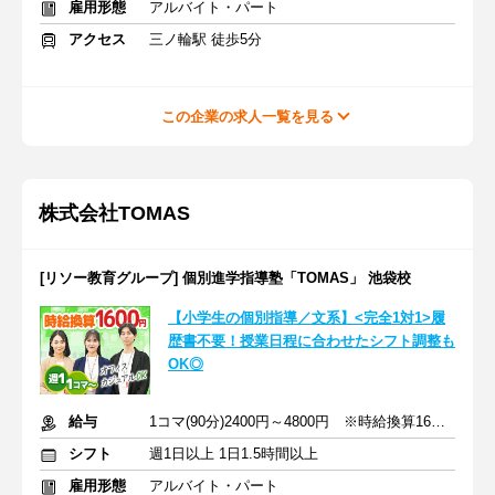
雇用形態
アルバイト・パート
アクセス
三ノ輪駅 徒歩5分
この企業の求人一覧を見る
株式会社TOMAS
[リソー教育グループ] 個別進学指導塾「TOMAS」 池袋校
【小学生の個別指導／文系】<完全1対1>履
歴書不要！授業日程に合わせたシフト調整も
OK◎
給与
1コマ(90分)2400円～4800円 ※時給換算1600円～3200円
シフト
週1日以上 1日1.5時間以上
雇用形態
アルバイト・パート