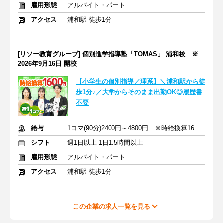
雇用形態
アルバイト・パート
アクセス
浦和駅 徒歩1分
[リソー教育グループ] 個別進学指導塾「TOMAS」 浦和校 ※
2026年9月16日 開校
【小学生の個別指導／理系】＼浦和駅から徒
歩1分♪／大学からそのまま出勤OK◎履歴書
不要
給与
1コマ(90分)2400円～4800円 ※時給換算1600円～3200円
シフト
週1日以上 1日1.5時間以上
雇用形態
アルバイト・パート
アクセス
浦和駅 徒歩1分
この企業の求人一覧を見る