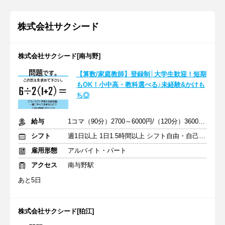
株式会社サクシード
株式会社サクシード[南与野]
【算数/家庭教師】登録制│大学生歓迎！短期
もOK！小中高・教科選べる♪未経験&かけも
ち◎
給与
1コマ（90分）2700～6000円/（120分）3600～1万2000円 +交通費
シフト
週1日以上 1日1.5時間以上 シフト自由・自己申告
雇用形態
アルバイト・パート
アクセス
南与野駅
あと5日
株式会社サクシード[狛江]