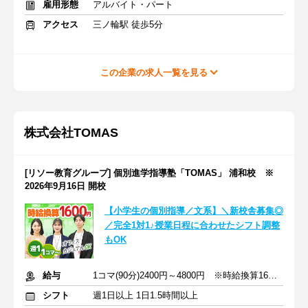
雇用形態
アルバイト・パート
アクセス
三ノ輪駅 徒歩5分
この企業の求人一覧を見る
株式会社TOMAS
[リソー教育グループ] 個別進学指導塾「TOMAS」 浦和校 ※
2026年9月16日 開校
【小学生の個別指導／文系】＼新校舎募集◎
／完全1対1♪授業日程に合わせたシフト調整
もOK
給与
1コマ(90分)2400円～4800円 ※時給換算1600円～3200円
シフト
週1日以上 1日1.5時間以上