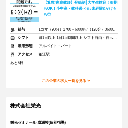
【算数/家庭教師】登録制│大学生歓迎！短期
もOK！小中高・教科選べる♪未経験&かけも
ち◎
給与
1コマ（90分）2700～6000円/（120分）3600～1万2000円 +交通費
シフト
週1日以上 1日1.5時間以上 シフト自由・自己申告
雇用形態
アルバイト・パート
アクセス
狛江駅
あと5日
この企業の求人一覧を見る
株式会社栄光
栄光ゼミナール 成瀬校(個別指導)