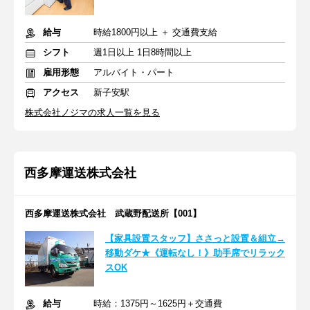
給与
時給1800円以上 ＋ 交通費支給
シフト
週1日以上 1日8時間以上
雇用形態
アルバイト・パート
アクセス
新子安駅
株式会社ノジマの求人一覧を見る
西多摩運送株式会社
西多摩運送株式会社 武蔵野配送所【001】
【家具設置スタッフ】ささっと設置＆組立→
移動ダケ★《運転なし！》助手席でリラック
スOK
給与
時給：1375円～1625円＋交通費