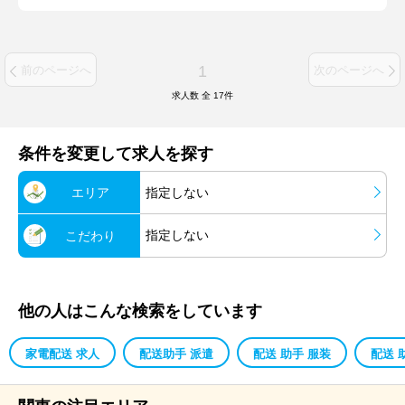
1
前のページへ
次のページへ
求人数 全
17
件
条件を変更して求人を探す
エリア
指定しない
指定しない
こだわり
他の人はこんな検索をしています
家電配送 求人
配送助手 派遣
配送 助手 服装
配送 