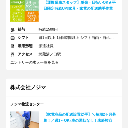
【運搬業務スタッフ】単発・日払いOK★平
日限定時給UP!家具・家電の配送助手作業
給与
時給1500円
シフト
週1日以上 1日8時間以上 シフト自由・自己申告
雇用形態
派遣社員
アクセス
武蔵溝ノ口駅
エントリーの求人一覧を見る
株式会社ノジマ
ノジマ物流センター
【家電商品の配送設置助手】＼短期2ヶ月募
集！／週1～OK♪車の運転なし！未経験◎