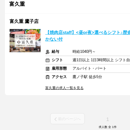
富久重
富久重 鷹子店
【焼肉店staff】<昼or夜>選べるシフト
かない付
給与
時給1040円～
シフト
週1日以上 1日3時間以上 シフト
雇用形態
アルバイト・パート
アクセス
鷹ノ子駅 徒歩5分
富久重の求人一覧を見る
1
前のページへ
求人数 全
1
件