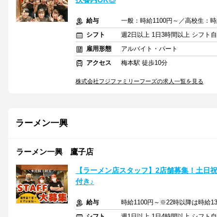
給与
一般：時給1100円～／高校生：時
シフト
週2日以上 1日3時間以上 シフト
雇用形態
アルバイト・パート
アクセス
梅本駅 徒歩10分
株式会社フジファミリーフーズの求人一覧を見る
ラーメン一興
ラーメン一興 鷹子店
【ラーメン店スタッフ】2店舗募集！土日祝
付き♪
給与
時給1100円～※22時以降は時給13
シフト
週1日以上 1日4時間以上 シフト