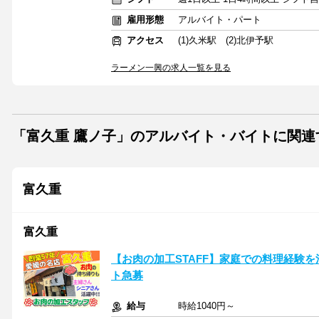
雇用形態
アルバイト・パート
アクセス
(1)久米駅 (2)北伊予駅
ラーメン一興の求人一覧を見る
「富久重 鷹ノ子」のアルバイト・バイトに関連
富久重
富久重
【お肉の加工STAFF】家庭での料理経験
ト急募
給与
時給1040円～