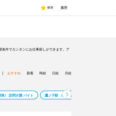
履歴
保存
望条件でカンタンにお仕事探しができます。ア
|
おすすめ
新着
時給
日給
月給
媛県） 訪問介護 バイト
鷹ノ子駅 （愛媛県） 社会福祉士 バイト