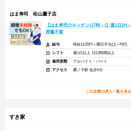
はま寿司 松山鷹子店
【はま寿司のキッチン(17時～)】週1日2H
歴書不要
給与
時給1120円＋曜日手当(土+70円、
シフト
週1日以上 1日2時間以上
雇用形態
アルバイト・パート
アクセス
鷹ノ子駅 徒歩5分
この企業の求人一覧を見
すき家