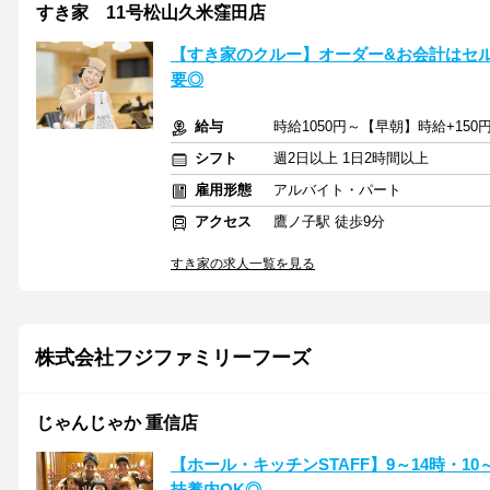
すき家 11号松山久米窪田店
【すき家のクルー】オーダー&お会計はセ
要◎
給与
時給1050円～【早朝】時給+150
シフト
週2日以上 1日2時間以上
雇用形態
アルバイト・パート
アクセス
鷹ノ子駅 徒歩9分
すき家の求人一覧を見る
株式会社フジファミリーフーズ
じゃんじゃか 重信店
【ホール・キッチンSTAFF】9～14時・1
扶養内OK◎