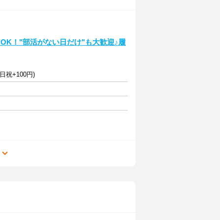
～OK！"部活がない日だけ"も大歓迎♪履
日祝+100円)
る