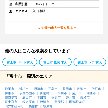
雇用形態
アルバイト・パート
アクセス
入山瀬駅
この企業の求人一覧を見る
他の人はこんな検索をしています
富士市 パート求人
富士市 松岡 求人
富士市 レア 求人
「富士市」周辺のエリア
静岡市
浜松市
沼津市
三島市
磐田市
熱海市
伊豆市
伊東市
伊豆の国市
御前崎市
掛川市
菊川市
湖西市
御殿場市
島田市
下田市
裾野市
袋井市
藤枝市
富士宮市
牧之原市
焼津市
賀茂郡
周智郡森町
田方郡函南町
榛原郡
駿東郡