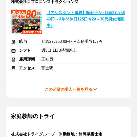
株式会社コプロコンストラクション/Z
【アシスタント事務】転勤ナシ♪月給27万58
40円～&年間休日125日★20～30代男女活躍
中♪
給与
月給27万5840円～+皆勤手当1万円
シフト
週5日 1日8時間以上
雇用形態
正社員
アクセス
富士駅
この企業の求人一覧を見る
家庭教師のトライ
株式会社トライグループ ※勤務地：静岡県富士市