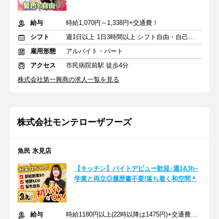
給与
時給1,070円～1,338円+交通費！
シフト
週1日以上 1日3時間以上 シフト自由・自己申告
雇用形態
アルバイト・パート
アクセス
市民病院前駅 徒歩4分
株式会社第一興商の求人一覧を見る
株式会社モンテローザフーズ
魚民 氷見店
【キッチン】バイトデビュー歓迎♪週1&3h~
学業と両立◎履歴書不要!落ち着く和空間＊
給与
時給1180円以上(22時以降は1475円)+交通費規定内支給