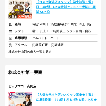
【コメダ珈琲店スタッフ】学生歓迎！週1
日・3時間～OK★社割でメニュー半額に♪副
業もOK◎
給与
時給1200円（高校生時給1150円）※土日祝は時給＋50円
シフト
週1日以上 1日3時間以上 シフト自由・自己申告
雇用形態
アルバイト・パート
アクセス
(1)朝菜町駅 (2)砺波駅
株式会社山河の求人一覧を見る
株式会社第一興商
ビッグエコー高岡店
【人気カラオケ店のスタッフ募集★】週1～
&1日3時間～！お得すぎる社割＆賄いあり★