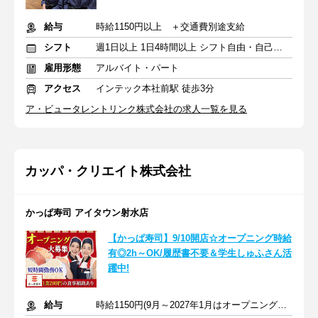
給与
時給1150円以上 ＋交通費別途支給
シフト
週1日以上 1日4時間以上 シフト自由・自己申告
雇用形態
アルバイト・パート
アクセス
インテック本社前駅 徒歩3分
ア・ビュータレントリンク株式会社の求人一覧を見る
カッパ・クリエイト株式会社
かっぱ寿司 アイタウン射水店
【かっぱ寿司】9/10開店☆オープニング時給
有◎2h～OK/履歴書不要＆学生しゅふさん活
躍中!
給与
時給1150円(9月～2027年1月はオープニング時給100円UP)＋交通費