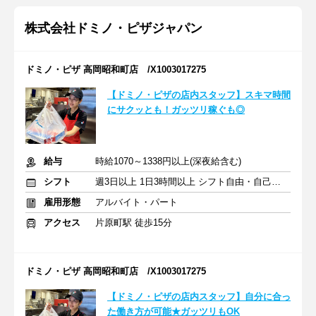
株式会社ドミノ・ピザジャパン
ドミノ・ピザ 高岡昭和町店 /X1003017275
【ドミノ・ピザの店内スタッフ】スキマ時間
にサクッとも！ガッツリ稼ぐも◎
給与
時給1070～1338円以上(深夜給含む)
シフト
週3日以上 1日3時間以上 シフト自由・自己申告
雇用形態
アルバイト・パート
アクセス
片原町駅 徒歩15分
ドミノ・ピザ 高岡昭和町店 /X1003017275
【ドミノ・ピザの店内スタッフ】自分に合っ
た働き方が可能★ガッツリもOK