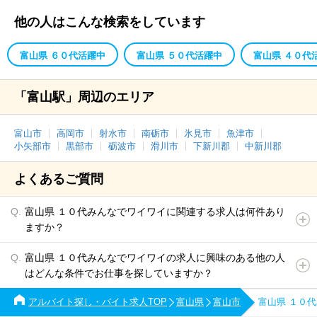
他の人はこんな検索をしています
富山県 ６０代活躍中
富山県 ５０代活躍中
富山県 ４０代
「富山駅」周辺のエリア
富山市
高岡市
射水市
南砺市
氷見市
魚津市
小矢部市
黒部市
砺波市
滑川市
下新川郡
中新川郡
よくあるご質問
富山県 １０代みんなでワイワイに関連する求人は何件あり
ますか？
富山県 １０代みんなでワイワイの求人に興味のある他の人
はどんな条件でお仕事を探していますか？
アルバイト探し・バイト求人TOP
富山県
富山市
富山県 １０