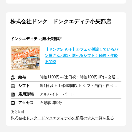
株式会社ドンク ドンクエディテ小矢部店
ドンクエディテ 北陸小矢部店
【ドンクSTAFF】カフェが併設しているパ
ン屋さん♪週1～選べるシフト！経験・年齢
不問◎
給与
時給1100円～(土日祝：時給100円UP)＋交通費別途規定支給
シフト
週1日以上 1日3時間以上 シフト自由・自己申告
雇用形態
アルバイト・パート
アクセス
石動駅 車9分
あと5日
株式会社ドンク ドンクエディテ小矢部店の求人一覧を見る