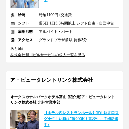
給与
時給1100円+交通費
シフト
週5日 1日3.5時間以上 シフト自由・自己申告
雇用形態
アルバイト・パート
アクセス
グランドプラザ前駅 徒歩3分
あと5日
株式会社新川ビルサービスの求人一覧を見る
ア・ビュータレントリンク株式会社
オークスカナルパークホテル富山 [紹介元]ア・ビュータレント
リンク株式会社 北陸営業本部
【ホテル内レストランホール】富山駅北口ス
グ★忙しい時は"週0"OK！高校生～主婦活躍
中♪