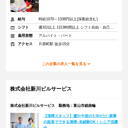
給与
時給1070～1338円以上(深夜給含む)
シフト
週3日以上 1日3時間以上 シフト自由・自己申告
雇用形態
アルバイト・パート
アクセス
片原町駅 徒歩15分
この企業の求人一覧を見る
株式会社新川ビルサービス
株式会社新川ビルサービス 勤務地：富山市総曲輪
【清掃スタッフ】週5×午前の3.5hだけ♪家事
の延長でできる清掃♪未経験OK！シニア活躍
中