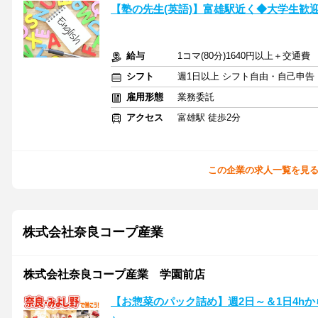
【塾の先生(英語)】富雄駅近く◆大学生歓
給与
1コマ(80分)1640円以上＋交通費
シフト
週1日以上 シフト自由・自己申告
雇用形態
業務委託
アクセス
富雄駅 徒歩2分
この企業の求人一覧を見
株式会社奈良コープ産業
株式会社奈良コープ産業 学園前店
【お惣菜のパック詰め】週2日～＆1日4h
♪