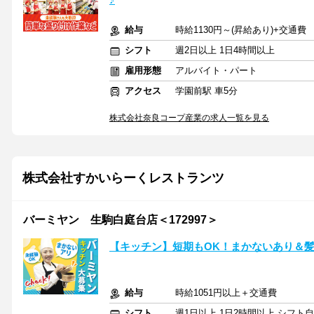
給与
時給1130円～(昇給あり)+交通費
シフト
週2日以上 1日4時間以上
雇用形態
アルバイト・パート
アクセス
学園前駅 車5分
株式会社奈良コープ産業の求人一覧を見る
株式会社すかいらーくレストランツ
バーミヤン 生駒白庭台店＜172997＞
【キッチン】短期もOK！まかないあり＆
給与
時給1051円以上＋交通費
シフト
週1日以上 1日2時間以上 シフト