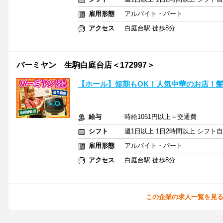
雇用形態
アルバイト・パート
アクセス
白庭台駅 徒歩8分
バーミヤン 生駒白庭台店＜172997＞
【ホール】短期もOK！人気中華のお店！
給与
時給1051円以上＋交通費
シフト
週1日以上 1日2時間以上 シフト
雇用形態
アルバイト・パート
アクセス
白庭台駅 徒歩8分
この企業の求人一覧を見