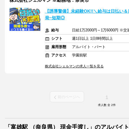
株式会社シェルマン ※勤務地：奈良市
【誘導警備】未経験OK!!＼給与は日払い＆
発~短期◎
給与
日給1万2000円～1万6000円 ※
シフト
週1日以上 1日8時間以上
雇用形態
アルバイト・パート
アクセス
学園前駅
株式会社シェルマンの求人一覧を見る
1
前のページへ
求人数 全
2
件
「富雄駅 （奈良県） 現金手渡し」のアルバイ