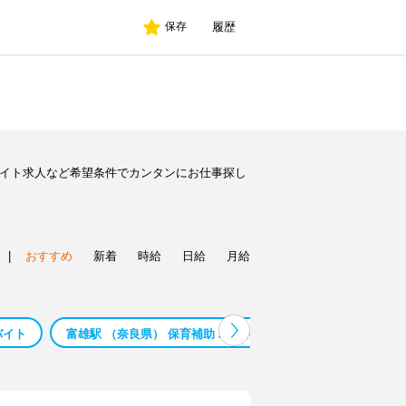
履歴
保存
バイト求人など希望条件でカンタンにお仕事探し
|
おすすめ
新着
時給
日給
月給
バイト
富雄駅 （奈良県） 保育補助 バイト
富雄駅 （奈良県） 