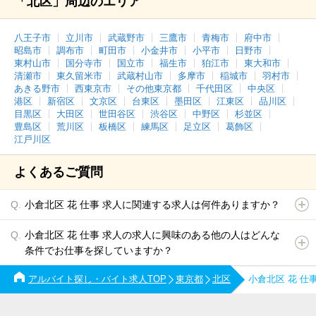
「北区」周辺のエリア
八王子市
立川市
武蔵野市
三鷹市
青梅市
府中市
昭島市
調布市
町田市
小金井市
小平市
日野市
東村山市
国分寺市
国立市
福生市
狛江市
東大和市
清瀬市
東久留米市
武蔵村山市
多摩市
稲城市
羽村市
あきる野市
西東京市
その他東京都
千代田区
中央区
港区
新宿区
文京区
台東区
墨田区
江東区
品川区
目黒区
大田区
世田谷区
渋谷区
中野区
杉並区
豊島区
荒川区
板橋区
練馬区
足立区
葛飾区
江戸川区
よくあるご質問
小倉北区 花 仕事 求人に関連する求人は何件ありますか？
小倉北区 花 仕事 求人の求人に興味のある他の人はどんな
条件でお仕事を探していますか？
アルバイト探し・バイト求人TOP
東京都
北区
小倉北区 花 仕