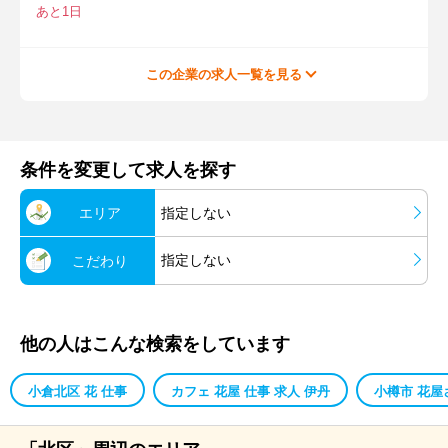
あと1日
この企業の求人一覧を見る
条件を変更して求人を探す
エリア
指定しない
指定しない
こだわり
他の人はこんな検索をしています
小倉北区 花 仕事
カフェ 花屋 仕事 求人 伊丹
小樽市 花屋