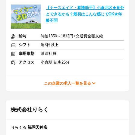
【ナースエイド・看護助手】小倉北区★意外
とできるかも？最初はこんな感じでOK★年
齢不問
給与
時給1350～1812円+交通費全額支給
シフト
週3日以上
雇用形態
派遣社員
アクセス
小倉駅 徒歩25分
この企業の求人一覧を見る
株式会社りらく
りらくる 福岡天神店