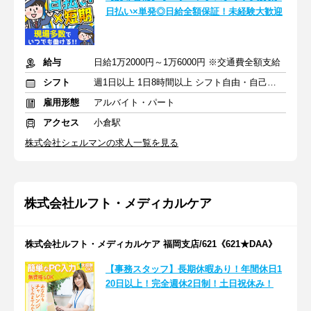
日払い×単発◎日給全額保証！未経験大歓迎
給与
日給1万2000円～1万6000円 ※交通費全額支給
シフト
週1日以上 1日8時間以上 シフト自由・自己申告
雇用形態
アルバイト・パート
アクセス
小倉駅
株式会社シェルマンの求人一覧を見る
株式会社ルフト・メディカルケア
株式会社ルフト・メディカルケア 福岡支店/621《621★DAA》
【事務スタッフ】長期休暇あり！年間休日1
20日以上！完全週休2日制！土日祝休み！