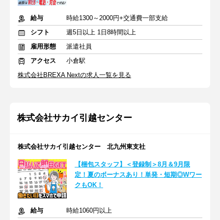
給与
時給1300～2000円+交通費一部支給
シフト
週5日以上 1日8時間以上
雇用形態
派遣社員
アクセス
小倉駅
株式会社BREXA Nextの求人一覧を見る
株式会社サカイ引越センター
株式会社サカイ引越センター 北九州東支社
【梱包スタッフ】＜登録制＞8月＆9月限
定！夏のボーナスあり！単発・短期◎Wワー
クもOK！
給与
時給1060円以上