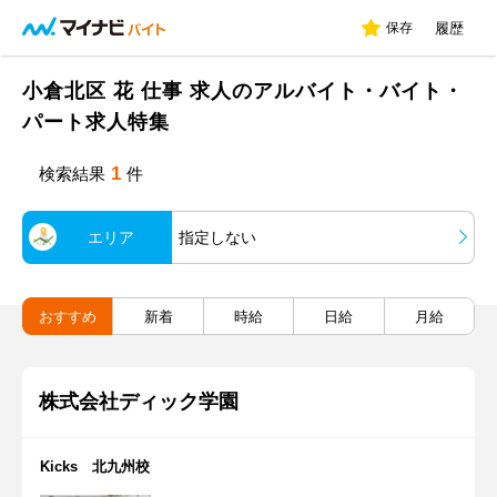
保存
履歴
小倉北区 花 仕事 求人のアルバイト・バイト・
パート求人特集
1
検索結果
件
エリア
指定しない
おすすめ
新着
時給
日給
月給
株式会社ディック学園
Kicks 北九州校