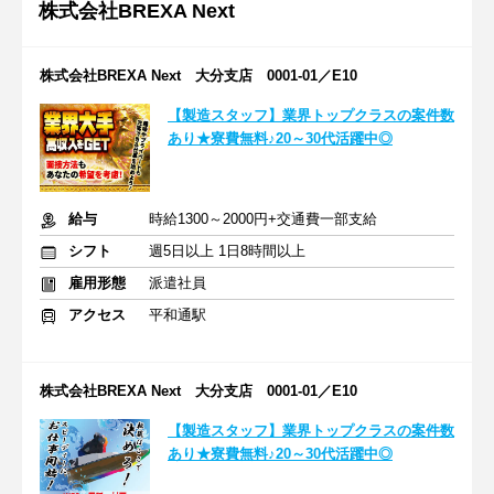
株式会社BREXA Next
株式会社BREXA Next 大分支店 0001-01／E10
【製造スタッフ】業界トップクラスの案件数
あり★寮費無料♪20～30代活躍中◎
給与
時給1300～2000円+交通費一部支給
シフト
週5日以上 1日8時間以上
雇用形態
派遣社員
アクセス
平和通駅
株式会社BREXA Next 大分支店 0001-01／E10
【製造スタッフ】業界トップクラスの案件数
あり★寮費無料♪20～30代活躍中◎