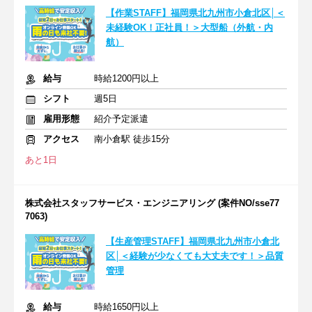
【作業STAFF】福岡県北九州市小倉北区│＜
未経験OK！正社員！＞大型船（外航・内
航）
給与
時給1200円以上
シフト
週5日
雇用形態
紹介予定派遣
アクセス
南小倉駅 徒歩15分
あと1日
株式会社スタッフサービス・エンジニアリング (案件NO/sse77
7063)
【生産管理STAFF】福岡県北九州市小倉北
区│＜経験が少なくても大丈夫です！＞品質
管理
給与
時給1650円以上