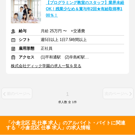
【プログラミング教室のスタッフ】業界未経
OK！残業少なめ＆賞与年2回★有給取得率1
00％！
給与
月給 25万円 〜 +交通費
シフト
週5日以上 1日7.5時間以上
雇用形態
正社員
アクセス
(1)平和通駅 (2)辛島町駅 (3)西鉄久留米駅
株式会社ディック学園の求人一覧を見る
1
前のページへ
次のページへ
求人数 全
1
件
「小倉北区 花 仕事 求人」のアルバイト・バイトに関連
する「小倉北区 仕事 求人」の求人情報